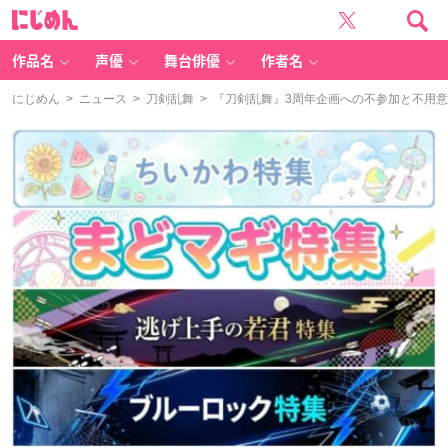
に
じ
め
ん
作品名
声優
舞台俳優
作者名
にじめん
>
ニュース
>
刀剣乱舞
> 『刀剣乱舞』3周年企画への不参加と不用