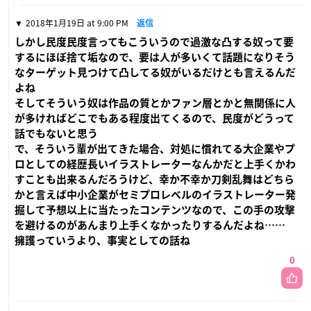
2018年1月19日 at 9:00 PM
返信
しかし民度民度言ってもこういうので過激な凸する奴って要
するにほぼ捨て垢なので、要は人が多いくて話題になりそう
なターゲット見つけて凸してる奴がいるだけとも言えるんだ
よね
そしてそういう奴は作品の質とかファン層とかと無関係に人
が多ければどこでもある程度出てくるので、民度がどうって
話でもないと思う
で、そういう輩が出てきた場合、対処に慣れてる大企業やプ
ロとしての経歴長いイラストレーターなんかだと上手くかわ
すことも出来るんだろうけど、幸か不幸か刀剣乱舞はどちら
かと言えば中小企業がセミプロレベルのイラストレーター発
掘して予想以上に当たったコンテンツなので、この手の攻撃
を避けるのがあんまり上手くなかったりするんだよね……
擁護っていうより、事実としての話ね
0