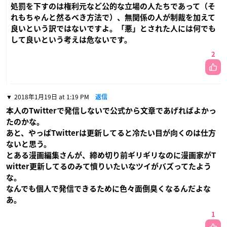
処罰を下すのは権利元など公的な立場の人たちであって（そ
れもちゃんと然るべき方法で）、無関係の人が制裁を加えて
良いという訳ではないですよ。「悪」とされた人には何でも
して良いという考えは危ないです。
2
2018年1月19日 at 1:19 PM
返信
本人のTwitterで発信しないで公式から文章であげればよかっ
たのかな。
あと、やっぱTwitterは更新してると冷たい目が向くのは仕方
ないと思う。
とある漫画編集さんが、締め切り前ギリギリなのに漫画家がT
witter更新してるのみて憤りいたいなツイがバズってたよう
な。
なんでも個人で発信できるために色々面倒臭くなるんだよな
あ。
1