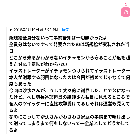
1
2018年1月19日 at 5:23 PM
返信
新規絵全員分ないって事前告知は一切無かったよ
全員分はないですって発表されたのは新規絵が実装された当
日
どこから来るかわからないイチャモンから守ることが度を超
えた対応？意味がわからない
イラストレーターがイチャモンつけられてイラストレーター
本人が謝罪する羽目になったのは今回が初めてじゃなくて何
度もあった
今回は沙汰さんがこうして大々的に謝罪したことで公になっ
たけど、へし切長谷部担当の絵師さんも目に見えるところで
個人のツイッターに直接攻撃受けてるしそれは運営も見えて
るよ
なのにこうして沙汰さんがわざわざ家庭の事情まで曝け出し
て謝ってしまうまで何もしないって一企業としてどうかして
るよ