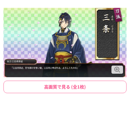
高画質で見る (全1枚)