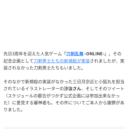
先日3周年を迎えた人気ゲーム
。その
『
刀剣乱舞
-ONLINE-』
記念企画として
刀剣男士たちの新規絵が実装
されましたが、実
装されなかった刀剣男士たちもいました。
そのなかで新規絵の実装がなかった三日月宗近と小狐丸を担当
されているイラストレーターの
、そしてそのツイート
沙汰さん
（スケジュールの都合がつかず公式企画には参加出来なかっ
た）に意見する審神者も。その件についてご本人から謝罪があ
りました。