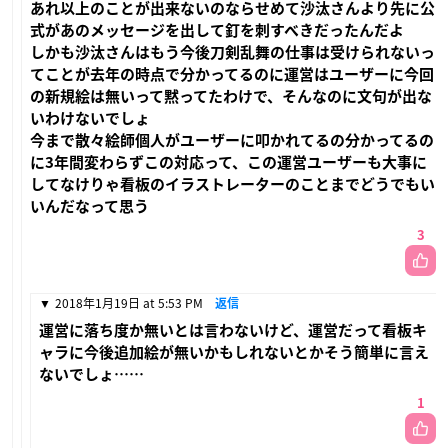
あれ以上のことが出来ないのならせめて沙汰さんより先に公
式があのメッセージを出して釘を刺すべきだったんだよ
しかも沙汰さんはもう今後刀剣乱舞の仕事は受けられないっ
てことが去年の時点で分かってるのに運営はユーザーに今回
の新規絵は無いって黙ってたわけで、そんなのに文句が出な
いわけないでしょ
今まで散々絵師個人がユーザーに叩かれてるの分かってるの
に3年間変わらずこの対応って、この運営ユーザーも大事に
してなけりゃ看板のイラストレーターのことまでどうでもい
いんだなって思う
3
2018年1月19日 at 5:53 PM
返信
運営に落ち度か無いとは言わないけど、運営だって看板キ
ャラに今後追加絵が無いかもしれないとかそう簡単に言え
ないでしょ……
1