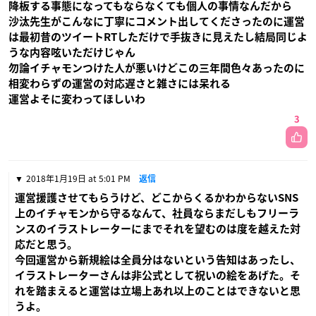
降板する事態になってもならなくても個人の事情なんだから
沙汰先生がこんなに丁寧にコメント出してくださったのに運営
は最初昔のツイートRTしただけで手抜きに見えたし結局同じよ
うな内容呟いただけじゃん
勿論イチャモンつけた人が悪いけどこの三年間色々あったのに
相変わらずの運営の対応遅さと雑さには呆れる
運営よそに変わってほしいわ
3
2018年1月19日 at 5:01 PM
返信
運営援護させてもらうけど、どこからくるかわからないSNS
上のイチャモンから守るなんて、社員ならまだしもフリーラ
ンスのイラストレーターにまでそれを望むのは度を越えた対
応だと思う。
今回運営から新規絵は全員分はないという告知はあったし、
イラストレーターさんは非公式として祝いの絵をあげた。そ
れを踏まえると運営は立場上あれ以上のことはできないと思
うよ。