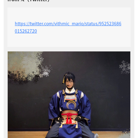
https://twitter.com/vithmic_mario/status/952523686
015262720