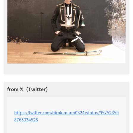
https://twitter.com/hirokimiura0324/status/95252359
8765334528