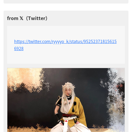
https://twitter.com/ryyyyo_k/status/95252371815615
6928