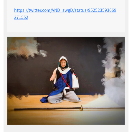
https://twitter.com/AND_swgD/status/952523593669
271552