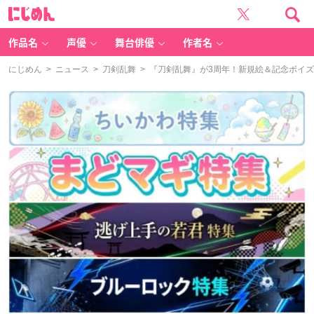
に
じ
め
ん
作品名
声優
舞台俳優
作者名
にじめん
>
ニュース
>
刀剣乱舞
> 『刀剣乱舞』が3周年！新規絵＆記念ボイ