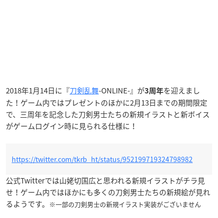
2018年1月14日に『
刀剣乱舞
-ONLINE-』が
を迎えまし
3周年
た！ゲーム内ではプレゼントのほかに2月13日までの期間限定
で、三周年を記念した刀剣男士たちの新規イラストと新ボイス
がゲームログイン時に見られる仕様に！
https://twitter.com/tkrb_ht/status/952199719324798982
公式Twitterでは山姥切国広と思われる新規イラストがチラ見
せ！ゲーム内ではほかにも多くの刀剣男士たちの新規絵が見れ
るようです。
※一部の刀剣男士の新規イラスト実装がございません