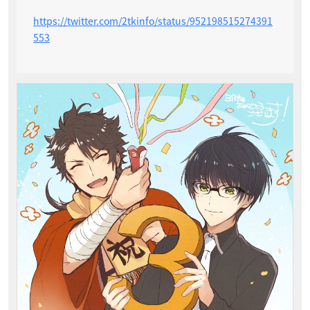
https://twitter.com/2tkinfo/status/952198515274391
553