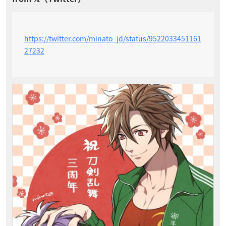
https://twitter.com/minato_jd/status/9522033451161
27232