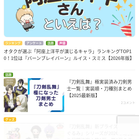
ランキング
アンケート
話題
声優
オタクが選ぶ「阿座上洋平が演じるキャラ」ランキングTOP1
0！1位は『バーンブレイバーン』ルイス・スミス【2026年版】
話題
『刀剣乱舞』極実装済み刀剣男
士一覧｜実装順・刀種別まとめ
【2025最新版】
2コメント
グッズ
『刀剣乱舞』新プライズ「ちび
ぐるみ」シリーズが2026年2月よ