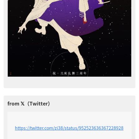
https://twitter.com/zi38/status/952523636367228928