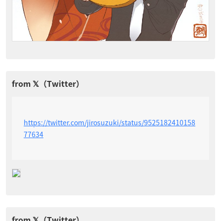
https://twitter.com/jirosuzuki/status/9525182410158
77634