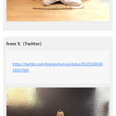
https://twitter.com/trampshunya/status/9525236028
16937985