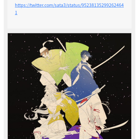
https://twitter.com/sata3/status/95238135299262464
1