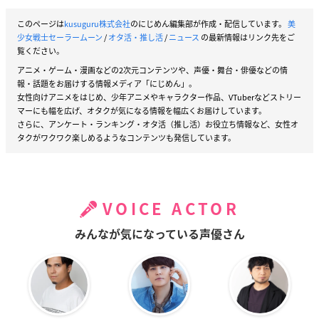
このページは
kusuguru株式会社
のにじめん編集部が作成・配信しています。
美
少女戦士セーラームーン
/
オタ活・推し活
/
ニュース
の最新情報はリンク先をご
覧ください。
アニメ・ゲーム・漫画などの2次元コンテンツや、声優・舞台・俳優などの情
報・話題をお届けする情報メディア「にじめん」。
女性向けアニメをはじめ、少年アニメやキャラクター作品、VTuberなどストリー
マーにも幅を広げ、オタクが気になる情報を幅広くお届けしています。
さらに、アンケート・ランキング・オタ活（推し活）お役立ち情報など、女性オ
タクがワクワク楽しめるようなコンテンツも発信しています。
VOICE ACTOR
みんなが気になっている声優さん