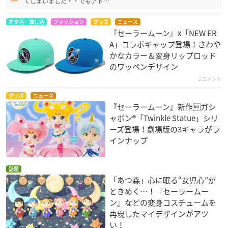
てしまいました・・でもアト…
オタ活・推し活
ファッション
グッズ
ニュース
『セーラームーン』x「NEW ER
A」コラボキャップ登場！さわや
かなカラー＆変身リップロッド
のワッペンデザイン
2コメント
グッズ
ニュース
『セーラームーン』新作ガシ
ャポン®「Twinkle Statue」シリ
ーズ登場！劇場版の3キャラがラ
インナップ
話題
「あつ森」心に眠る“女児心”が
ときめく…！『セーラームー
ン』などの変身コスチュームを
再現したマイデザインがアツ
い！