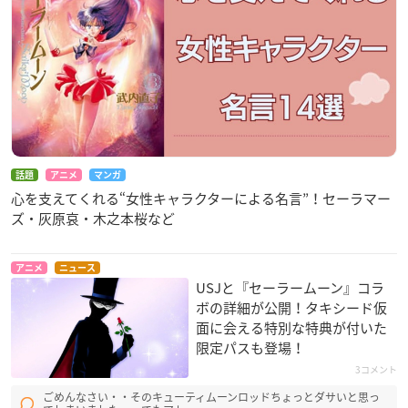
話題
アニメ
マンガ
心を支えてくれる“女性キャラクターによる名言”！セーラマー
ズ・灰原哀・木之本桜など
アニメ
ニュース
USJと『セーラームーン』コラ
ボの詳細が公開！タキシード仮
面に会える特別な特典が付いた
限定パスも登場！
3コメント
ごめんなさい・・そのキューティムーンロッドちょっとダサいと思っ