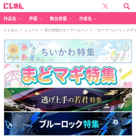
に
じ
め
ん
作品名
声優
舞台俳優
作者名
にじめん
>
ニュース
>
美少女戦士セーラームーン
> 『セーラームーン』のア