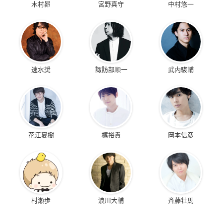
木村昴
宮野真守
中村悠一
速水奨
諏訪部順一
武内駿輔
花江夏樹
梶裕貴
岡本信彦
村瀬歩
浪川大輔
斉藤壮馬