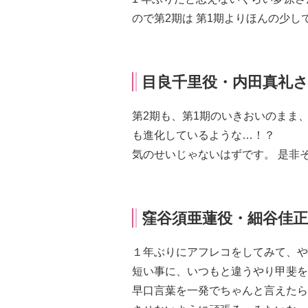
ので第
2
期は
第
1
期よりほんの少し
目良千里役・内田真礼
第
2
期も、第
1
期のいきおいのまま
も進化しているような
…
！？
気のせいじゃないはずです。
是非
窪谷須亜蓮役・細谷佳
１年ぶりにアフレコをしてみて、や
短い事に、いつもと違うやり甲斐を
早口言葉を一発でちゃんと言えたら