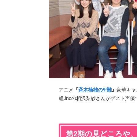
アニメ
『
斉木楠雄のΨ難
』
豪華キャ
組.incの相沢梨紗さんがゲスト声
第2期の見どころや