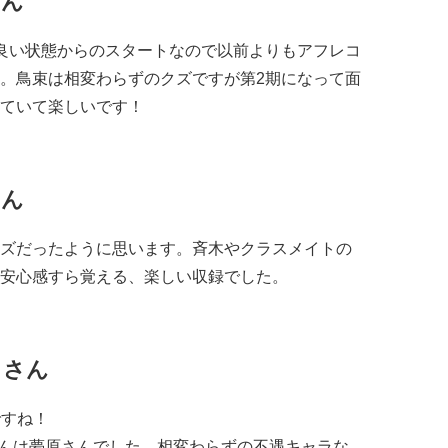
さん
良い状態からのスタートなので以前よりもアフレコ
。
鳥束は相変わらずのクズですが第
2
期になって面
ていて楽しいです！
さん
ズだったように思います。
斉木やクラスメイトの
安心感すら覚える、楽しい収録でした。
りさん
ですね！
んは夢原さんでした。
相変わらずの不遇キャラな