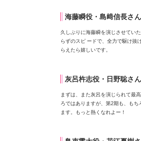
海藤瞬役・島﨑信長さ
久しぶりに海藤瞬を演じさせていた
らずのスピ
ードで、全力で駆け抜
らえたら嬉しいです。
灰呂杵志役・日野聡さ
まずは、また灰呂を演じられて最高
ろではありますが、第
2
期も、もち
ます。もっと熱くなれよー！