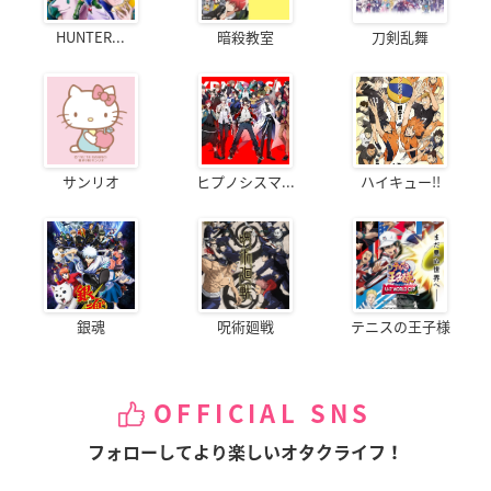
HUNTER...
暗殺教室
刀剣乱舞
サンリオ
ヒプノシスマ...
ハイキュー!!
銀魂
呪術廻戦
テニスの王子様
OFFICIAL SNS
フォローしてより楽しいオタクライフ！