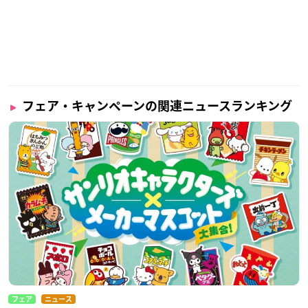
価格：4,500円（税別）
開催概要
フェア・キャンペーンの関連ニュースランキング
「TIGER & BUNNY」NordiQ POP UP SHOP in AM
NIBUS STORE
【開催期間】
2021年2月12日(金)～2021年2月28日(日)
【開催場所】
新宿マルイアネックス 6F／AMNIBUS STORE
【住所】
〒160-0022 東京都新宿区新宿３丁目１−２６
フェア
ニュース
【営業日】