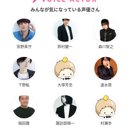
みんなが気になっている声優さん
宮野真守
鈴村健一
森川智之
下野紘
大塚芳忠
速水奨
稲田徹
諏訪部順一
村瀬歩