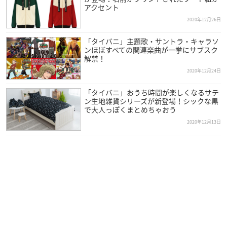
アクセント
価格：各1,500円（税別）
2020年12月26日
NordiQクリアファイル（全5種）
「タイバニ」主題歌・サントラ・キャラソ
価格：各400円（税別）
ンほぼすべての関連楽曲が一挙にサブスク
解禁！
2020年12月24日
NordiQ Tシャツ（全4種）
価格：各3,800円(税別)
「タイバニ」おうち時間が楽しくなるサテ
ン生地雑貨シリーズが新登場！シックな黒
で大人っぽくまとめちゃおう
NordiQ パーカー（全1種）
価格：5,980円(税別)
2020年12月13日
NordiQキーケース（全2種）
価格：各3,980円（税別）
NordiQ モバイルバッテリー（全1種）
価格：4,500円（税別）
NordiQ BIGジップトートバッグ（全1種）