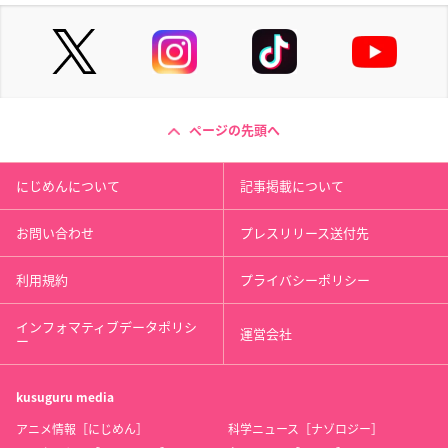
ページの先頭へ
にじめんについて
記事掲載について
お問い合わせ
プレスリリース送付先
利用規約
プライバシーポリシー
インフォマティブデータポリシ
運営会社
ー
kusuguru
media
アニメ情報［にじめん］
科学ニュース［ナゾロジー］