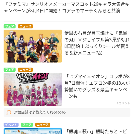
『ファミマ』サンリオ×メーカーマスコット26キャラ大集合キ
月曜日～日曜日
ャンペーンが8月4日に開始！コアラのマーチくんらと共演
【営業時間】
11:00～20:00
フェア
ニュース
伊黒の右目が目玉焼きに『鬼滅
※状況によっては店舗営業時間の変更の可能性がございます。
の刃』×ジョイフル第3弾が8月1
詳しくは新宿マルイアネックスの公式サイトをご覧ください。
8日開始！ぷっくりシールが貰え
る＆新メニュー7品
フェア
ニュース
「ヒプマイ×イオン」コラボが8
月7日開催！エプロン姿の18人が
勢揃いでグッズ＆景品キャンペ
ーンも
4コメント
対象店舗はよ教えてくれ😭😭😭
イベント
フェア
ニュース
「銀魂×萩市」銀時たちとトビ