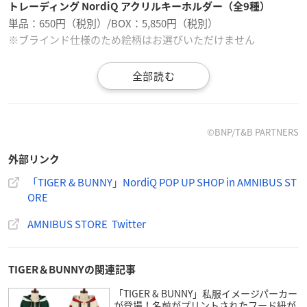
トレーディング NordiQ アクリルキーホルダー（全9種）
単品：650円（税別）/BOX：5,850円（税別）
※ブラインド仕様のため絵柄はお選びいただけません
トレーディング NordiQ アクリルスタンド（全9種）
単品：800円（税別）/BOX：7,200円（税別）
※ブラインド仕様のため絵柄はお選びいただけません
©BNP/T&B PARTNERS
トレーディング NordiQ ミニ色紙（全9種）
単品：500円（税別）/BOX：4,500円（税別）
外部リンク
※ブラインド仕様のため絵柄はお選びいただけません
「TIGER & BUNNY」NordiQ POP UP SHOP in AMNIBUS ST
ORE
NordiQ ステッカー（全9種）
価格：各500円（税別）
AMNIBUS STORE Twitter
NordiQ 1ポケットパスケース（全4種）
TIGER＆BUNNYの関連記事
価格：各1,800円（税別）
「TIGER & BUNNY」私服イメージパーカー
が登場！名前がプリントされたフード紐が
NordiQ マグカップ（全9種）