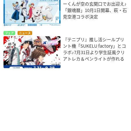
ーくんが空の玄関口でお出迎え♪
「銀魂暦」10月1日開幕、萩・石
見空港コラボ決定
フェア
ニュース
『テニプリ』推し活シールプリ
ント機「SUKELU factory」とコ
ラボ♪7月31日より学生証風クリ
アトレカ＆ペンライトが作れる