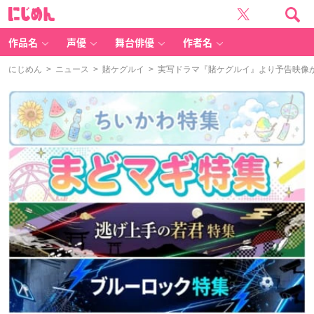
に
じ
め
ん
作品名
声優
舞台俳優
作者名
にじめん
>
ニュース
>
賭ケグルイ
> 実写ドラマ『賭ケグルイ』より予告映像