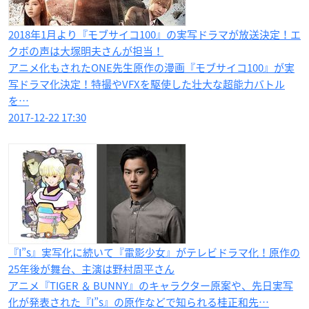
2018年1月より『モブサイコ100』の実写ドラマが放送決定！エ
クボの声は大塚明夫さんが担当！
アニメ化もされたONE先生原作の漫画『モブサイコ100』が実
写ドラマ化決定！特撮やVFXを駆使した壮大な超能力バトル
を…
2017-12-22 17:30
『I”s』実写化に続いて『電影少女』がテレビドラマ化！原作の
25年後が舞台、主演は野村周平さん
アニメ『TIGER ＆ BUNNY』のキャラクター原案や、先日実写
化が発表された『I”s』の原作などで知られる桂正和先…