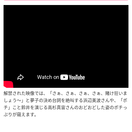
解禁された映像では、「さぁ、さぁ、さぁ、さぁ、賭け狂いま
しょう～」と夢子の決め台詞を絶叫する浜辺美波さんや、「ポ
チ」こと鈴井を演じる高杉真宙さんのおどおどした姿のポチっ
ぷりが窺えます。