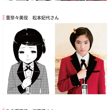
蕾奈々美役 松本妃代さん