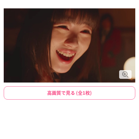
高画質で見る (全1枚)