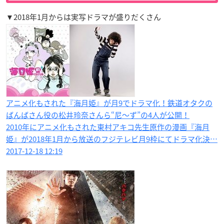
▼2018年1月からは実写ドラマが盛りだくさん
アニメ化もされた『海月姫』が月9でドラマ化！鉄道オタクの
ばんばさん役の松井玲奈さんら“尼～ず”の4人が公開！
2010年にアニメ化もされた東村アキコ先生原作の漫画『海月
姫』が2018年1月から放送のフジテレビ月9枠にてドラマ化決…
2017-12-18 12:19