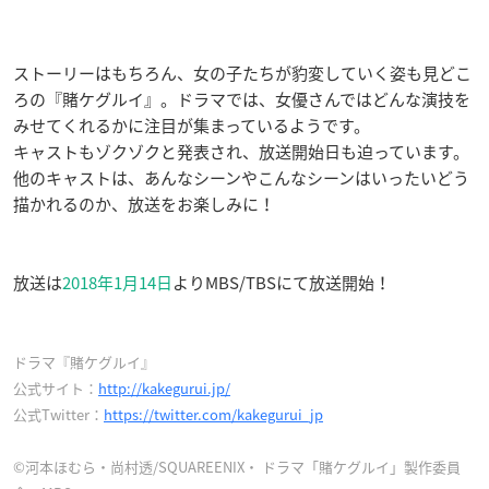
ストーリーはもちろん、女の子たちが豹変していく姿も見どこ
ろの『賭ケグルイ』。ドラマでは、女優さんではどんな演技を
みせてくれるかに注目が集まっているようです。
キャストもゾクゾクと発表され、放送開始日も迫っています。
他のキャストは、あんなシーンやこんなシーンはいったいどう
描かれるのか、放送をお楽しみに！
放送は
2018年1月14日
よりMBS/TBSにて放送開始！
ドラマ『賭ケグルイ』
公式サイト：
http://kakegurui.jp/
公式Twitter：
https://twitter.com/kakegurui_jp
©河本ほむら・尚村透/SQUAREENIX・ ドラマ「賭ケグルイ」製作委員