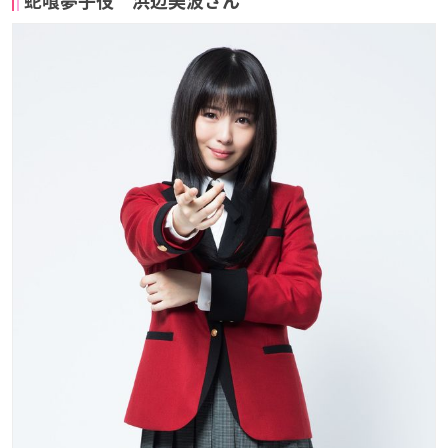
蛇喰夢子役 浜辺美波さん