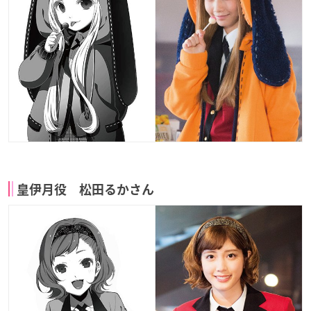
皇伊月役 松田るかさん