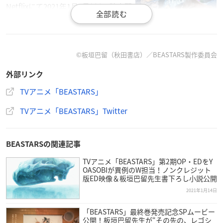
Netflixにて2021年1月5日(火)〜独占配
信開始
第2話～：毎週木曜日配信（日本先
行）
2021年7月より190カ国以上で独占配信
©板垣巴留（秋田書店）／BEASTARS製作委員会
外部リンク
【スタッフ】
原作：板垣巴留（秋田書店「週刊少年チャンピオン」連載）
TVアニメ「BEASTARS」
監督：松見真一
TVアニメ「BEASTARS」Twitter
脚本：樋口七海
キャラクターデザイン：大津直
CGチーフディレクター：井野元英二
BEASTARSの関連記事
美術監督：春日美波
色彩設計：橋本賢
TVアニメ「BEASTARS」第2期OP・EDをY
OASOBIが異例のW担当！ノンクレジット
撮影監督：蔡伯崙
版ED映像＆板垣巴留先生書下ろし小説公開
編集：植松淳一
2021年1月14日
音楽：神前暁（MONACA）
制作：オレンジ
「BEASTARS」最終巻発売記念SPムービー
公開！板垣巴留先生が“その先の、レゴシ