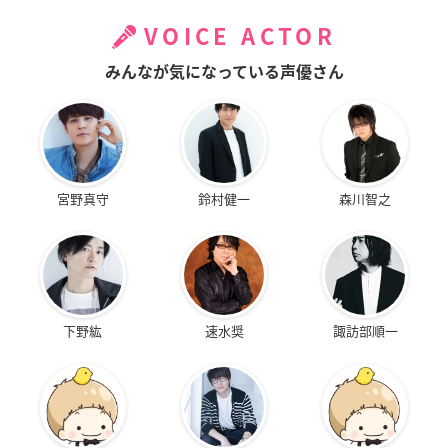
VOICE ACTOR
みんなが気になっている声優さん
宮野真守
鈴村健一
森川智之
下野紘
速水奨
諏訪部順一