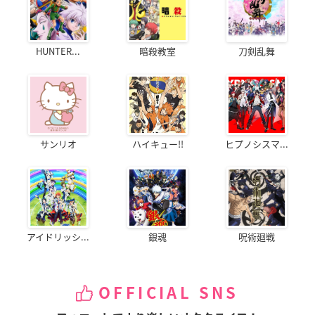
HUNTER...
暗殺教室
刀剣乱舞
サンリオ
ハイキュー!!
ヒプノシスマ...
アイドリッシ...
銀魂
呪術廻戦
OFFICIAL SNS