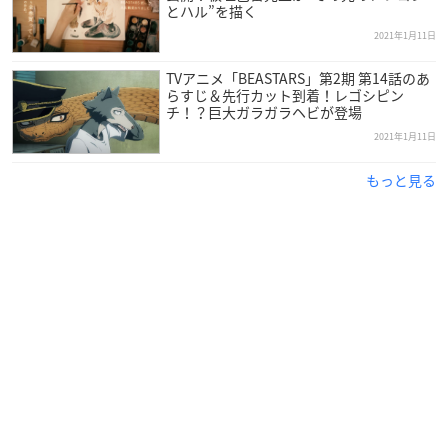
とハル”を描く
【主題歌】
2021年1月11日
オープニングテーマ：YOASOBI「怪物」（ソニー・ミュージッ
クエンターテインメント）
TVアニメ「BEASTARS」第2期 第14話のあ
らすじ＆先行カット到着！レゴシピン
チ！？巨大ガラガラヘビが登場
【キャスト】
レゴシ：小林親弘
2021年1月11日
ハル：千本木彩花
もっと見る
ルイ：小野友樹
ジュノ：種﨑敦美
ジャック：榎木淳弥
ミグノ：内田雄馬
コロ：大塚剛央
ダラム：小林直人
ボス：下妻由幸
カイ：岡本信彦
サヌ：落合福嗣
ビル：虎島貴明
エルス：渡部紗弓