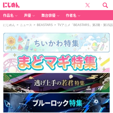
に
じ
め
ん
作品名
声優
舞台俳優
作者名
にじめん
>
ニュース
>
BEASTARS
> TVアニメ「BEASTARS」第2期・