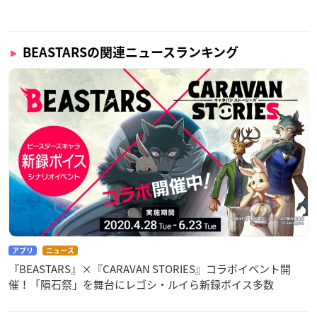
ドーム：室元気
キビ：井口祐一
シイラ：原優子
BEASTARSの関連ニュースランキング
アオバ：兼政郁人
エレン：大内茜
ミズチ：山村響
レゴム：あんどうさくら
ピナ：梶裕貴
ゴウヒン：大塚明夫
市長：星野充昭
オグマ：堀内賢雄
イブキ：楠大典
フリー：木村昴
※敬称略
アプリ
ニュース
『BEASTARS』×『CARAVAN STORIES』コラボイベント開
催！「隕石祭」を舞台にレゴシ・ルイら新録ボイス多数