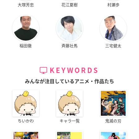
大塚芳忠
花江夏樹
村瀬歩
稲田徹
斉藤壮馬
三宅健太
KEYWORDS
みんなが注目しているアニメ・作品たち
ちいかわ
キャラ一覧
鬼滅の刃