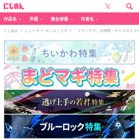
に
じ
め
ん
作品名
声優
舞台俳優
作者名
にじめん
>
ニュース
>
サンエックス
> 「リラックマ」の仲間・チャイロイコグマ