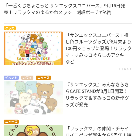
「一番くじちょこっと サンエックスユニバース」9月16日発
売！リラックマのゆるかわメッシュ刺繍ポーチがA賞
グッズ
「サンエックスユニバース」推
し色フルーツグッズが6月末より
100円ショップに登場！リラック
マ・すみっコぐらしのアクキー
など
1コメント
イベント
カフェ
ニュース
『サンエックス』みんなきらき
らCAFE STANDが8月1日開幕！
リラックマ＆すみっコの新作グ
ッズが発売
ニュース
「リラックマ」の仲間・チャイ
ロイコグマが誕生から5周年！特