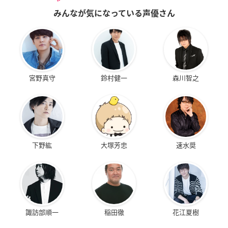
みんなが気になっている声優さん
宮野真守
鈴村健一
森川智之
下野紘
大塚芳忠
速水奨
諏訪部順一
稲田徹
花江夏樹