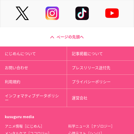
ページの先頭へ
にじめんについて
記事掲載について
お問い合わせ
プレスリリース送付先
利用規約
プライバシーポリシー
インフォマティブデータポリシ
運営会社
ー
kusuguru
media
アニメ情報［にじめん］
科学ニュース［ナゾロジー］
メンタルケア［ココロジー］
心理テスト［シンリ］