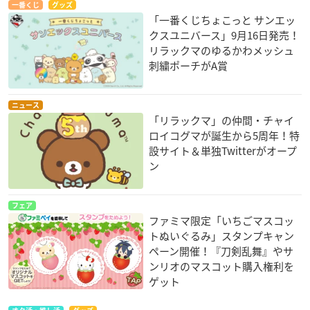
一番くじ
グッズ
「一番くじちょこっと サンエッ
クスユニバース」9月16日発売！
リラックマのゆるかわメッシュ
刺繍ポーチがA賞
ニュース
「リラックマ」の仲間・チャイ
ロイコグマが誕生から5周年！特
設サイト＆単独Twitterがオープ
ン
フェア
ファミマ限定「いちごマスコッ
トぬいぐるみ」スタンプキャン
ペーン開催！『刀剣乱舞』やサ
ンリオのマスコット購入権利を
ゲット