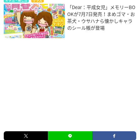
オタ活・推し活
グッズ
「Dear：平成女児」メモリーBO
OKが7月7日発売！まめゴマ・お
茶犬・ウサハナら懐かしキャラ
のシール帳が登場