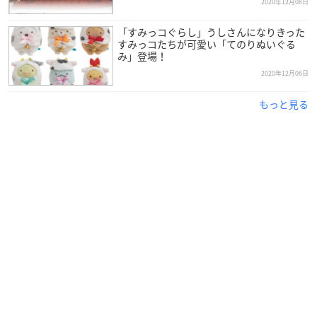
【監修】
2020年12月08日
サンエックス
「すみっコぐらし」うしさんになりきった
すみっコたちが可愛い「てのりぬいぐる
み」登場！
2020年12月06日
もっと見る
🌈お知らせ🌈
「リラックマ＆すみっコぐらしフェスティバル」が【ひら
かたパーク(大阪)】にて開催決定♪
リラすみフェスでしかGETできないオリジナルコラボグッズ
やコラボメニューも登場しますよ✨
会期：2021年3月6日（土）～6月27日（日）
くわしくはこちら▽
https://t.co/Wc2Te8kQbr
pic.twitter.co
m/z8fNb233S5
— すみっコぐらし【公式】 (@sumikko_335)
December 1
7, 2020