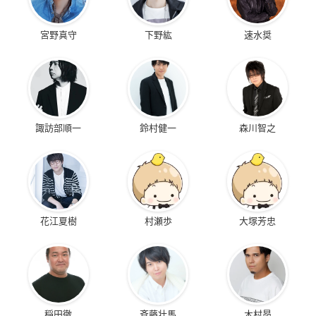
宮野真守
下野紘
速水奨
諏訪部順一
鈴村健一
森川智之
花江夏樹
村瀬歩
大塚芳忠
稲田徹
斉藤壮馬
木村昴