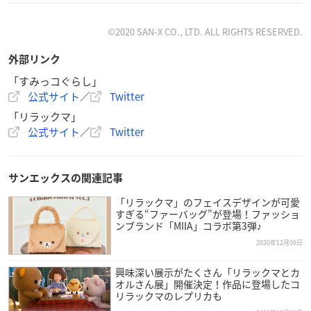
お一人様2歳以上500円（税込）
※ひらかたパークの入園料別途必要
©2020 SAN-X CO., LTD. ALL RIGHTS RESERVED.
外部リンク
【会場】
ひらかたパーク イベントホールⅠ
「すみっコぐらし」
公式サイト
／
Twitter
【住所】
「リラックマ」
大阪府枚方市枚方公園町1-1
公式サイト
／
Twitter
【交通】
サンエックスの関連記事
京阪電車「枚方公園駅」下車 徒歩約3分
「リラックマ」のフェイスデザインが可愛
【主催】
すぎる“ファーバッグ”が登場！ファッショ
ンブランド「MIIA」コラボ第3弾♪
京阪電車
2020年12月09日
【協力】
興味深い展示がたくさん「リラックマとカ
YTV
オルさん展」開催決定！作品に登場したコ
リラックマのレプリカも