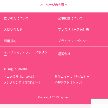
ページの先頭へ
にじめんについて
記事掲載について
お問い合わせ
プレスリリース送付先
利用規約
プライバシーポリシー
インフォマティブデータポリシ
運営会社
ー
kusuguru
media
アニメ情報［にじめん］
科学ニュース［ナゾロジー］
メンタルケア［ココロジー］
心理テスト［シンリ］
Copyright 2013 nijimen.