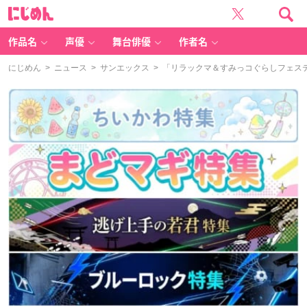
に
じ
め
ん
作品名
声優
舞台俳優
作者名
にじめん
>
ニュース
>
サンエックス
> 「リラックマ＆すみっコぐらしフェス