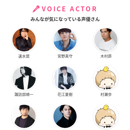
VOICE ACTOR
みんなが気になっている声優さん
速水奨
宮野真守
木村昴
諏訪部順一
花江夏樹
村瀬歩