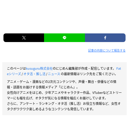
記事の内容について報告する
このページは
kusuguru株式会社
のにじめん編集部が作成・配信しています。
Fat
eシリーズ
/
オタ活・推し活
/
ニュース
の最新情報はリンク先をご覧ください。
アニメ・ゲーム・漫画などの2次元コンテンツや、声優・舞台・俳優などの情
報・話題をお届けする情報メディア「にじめん」。
女性向けアニメをはじめ、少年アニメやキャラクター作品、VTuberなどストリー
マーにも幅を広げ、オタクが気になる情報を幅広くお届けしています。
さらに、アンケート・ランキング・オタ活（推し活）お役立ち情報など、女性オ
タクがワクワク楽しめるようなコンテンツも発信しています。