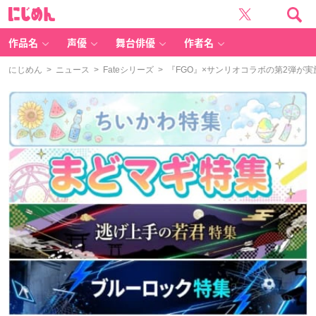
に
じ
め
ん
作品名
声優
舞台俳優
作者名
にじめん
>
ニュース
>
Fateシリーズ
> 『FGO』×サンリオコラボの第2弾が