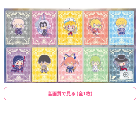
高画質で見る (全1枚)