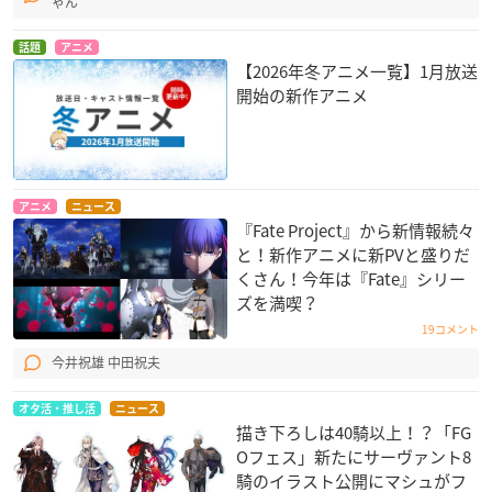
ゃん
話題
アニメ
【2026年冬アニメ一覧】1月放送
開始の新作アニメ
アニメ
ニュース
『Fate Project』から新情報続々
と！新作アニメに新PVと盛りだ
くさん！今年は『Fate』シリー
ズを満喫？
19コメント
今井祝雄 中田祝夫
オタ活・推し活
ニュース
描き下ろしは40騎以上！？「FG
Oフェス」新たにサーヴァント8
騎のイラスト公開にマシュがフ