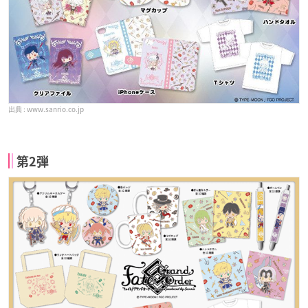
www.sanrio.co.jp
第2弾