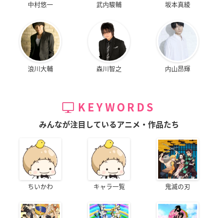
中村悠一
武内駿輔
坂本真綾
浪川大輔
森川智之
内山昂輝
KEYWORDS
みんなが注目しているアニメ・作品たち
ちいかわ
キャラ一覧
鬼滅の刃