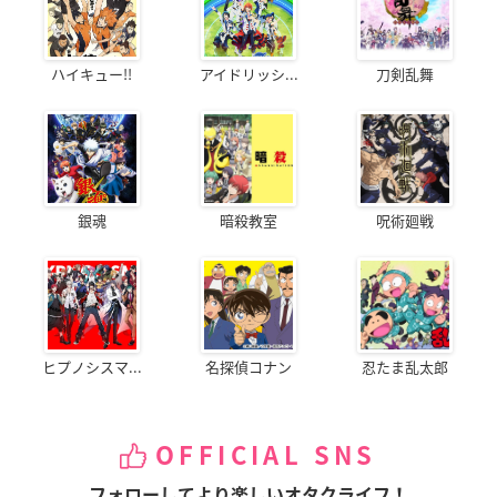
ハイキュー!!
アイドリッシ...
刀剣乱舞
銀魂
暗殺教室
呪術廻戦
ヒプノシスマ...
名探偵コナン
忍たま乱太郎
OFFICIAL SNS
フォローしてより楽しいオタクライフ！