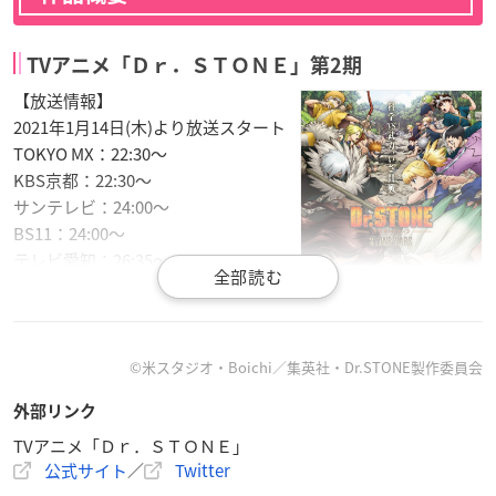
TVアニメ「Ｄｒ．ＳＴＯＮＥ」第2期
【放送情報】
2021年1月14日(木)より放送スタート
TOKYO MX：22:30～
KBS京都：22:30～
サンテレビ：24:00～
BS11：24:00～
テレビ愛知：26:35～
※放送時間は変更の可能性がございま
す。
【配信情報】
©米スタジオ・Boichi／集英社・Dr.STONE製作委員会
2021年1月14日(木)23:00〜
外部リンク
各配信プラットフォームにて順次配信
TVアニメ「Ｄｒ．ＳＴＯＮＥ」
公式サイト
／
Twitter
【スタッフ】