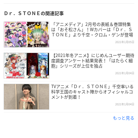
原作：稲垣理一郎・Boichi（集英社「週刊少年ジャンプ」連
載）
Ｄｒ．ＳＴＯＮＥの関連記事
監督：飯野慎也
シリーズ構成・脚本：木戸雄一郎
「アニメディア」2月号の表紙＆巻頭特集
は「おそ松さん」！Wカバーは「Ｄｒ．Ｓ
キャラクターデザイン：岩佐裕子
ＴＯＮＥ」より千空・クロム・ゲンが登場
デザインワークス：水村良男
2021年1月05日
メインアニメーター：堀内博之
美術設定：青木智由紀
【2021年冬アニメ】にじめんユーザー期待
美術監督：吉原俊一郎
度調査アンケート結果発表！「はたらく細
胞」シリーズが上位を独占
色彩設計：中尾総子
2021年1月04日
撮影監督：葛山剛士
編集：坂本久美子
TVアニメ「Ｄｒ．ＳＴＯＮＥ」千空率いる
音響監督：明田川仁
科学王国のキャスト陣からオフィシャルコ
音楽：加藤達也・堤博明・YUKI KANESAKA
メントが到着！
アニメーション制作：トムス・エンタテインメント
2021年1月04日
オープニングテーマ：フジファブリック「楽園」
もっと見る
エンディングテーマ：はてな「声？」
【キャスト】