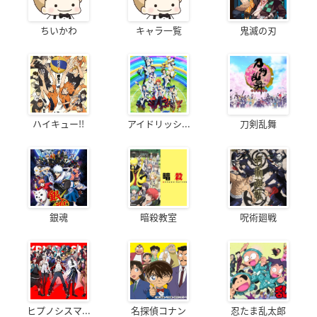
ちいかわ
キャラ一覧
鬼滅の刃
ハイキュー!!
アイドリッシ...
刀剣乱舞
銀魂
暗殺教室
呪術廻戦
ヒプノシスマ...
名探偵コナン
忍たま乱太郎