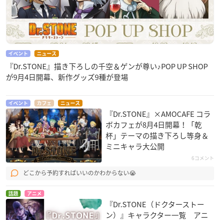
イベント
ニュース
『Dr.STONE』描き下ろしの千空＆ゲンが尊い♪POP UP SHOP
が9月4日開幕、新作グッズ9種が登場
イベント
カフェ
ニュース
『Dr.STONE』×AMOCAFE コラ
ボカフェが8月4日開幕！「乾
杯」テーマの描き下ろし等身＆
ミニキャラ大公開
6コメント
どこから予約すればいいのかわからない😭
話題
アニメ
『Dr.STONE（ドクターストー
ン）』キャラクター一覧 アニ