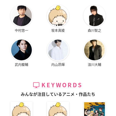
中村悠一
坂本真綾
森川智之
武内駿輔
内山昂輝
浪川大輔
KEYWORDS
みんなが注目しているアニメ・作品たち