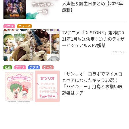
メ声優＆誕生日まとめ【2026年
最新】
アニメ
ニュース
TVアニメ『Dr.STONE』第2期20
21年1月放送決定！迫力のティザ
ービジュアル＆PV解禁
2コメント
話題
アニメ
アプリ
ゲーム
「サンリオ」コラボでマイメロ
とペアになったキャラ30選！
『ハイキュー』月島とお揃い眼
鏡姿はレア