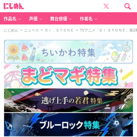
に
じ
め
ん
作品名
声優
舞台俳優
作者名
にじめん
>
ニュース
>
Ｄｒ．ＳＴＯＮＥ
> TVアニメ「Ｄｒ.ＳＴＯＮＥ」第2期 