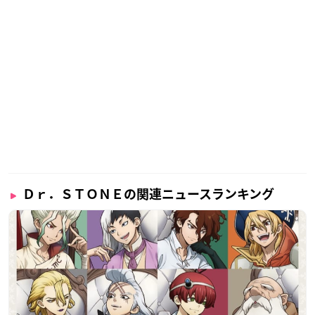
石神千空（いしがみせんくう）：小林裕介
大木大樹（おおきたいじゅ）：古川慎
小川杠（おがわゆずりは）：市ノ瀬加那
コハク：沼倉愛美
クロム：佐藤元
金狼（キンロー）：前野智昭
銀狼（ギンロー）：村瀬歩
ルリ：上田麗奈
スイカ：高橋花林
あさぎりゲン：河西健吾
カセキ：麦人
獅子王司（ししおうつかさ）：中村悠一
Ｄｒ．ＳＴＯＮＥの関連ニュースランキング
氷月（ひょうが）：石田彰
ほむら：豊崎愛生
西園寺羽京（さいおんじうきょう）：小野賢章
上井陽（うえいよう）：中島ヨシキ
花田仁姫（ニッキー・はなだにき）：種﨑敦美
ほか ※敬称略