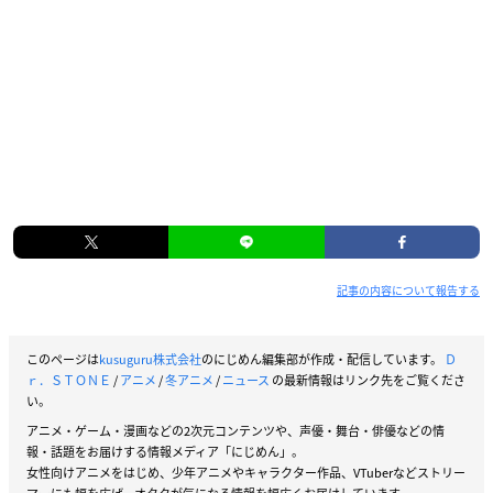
記事の内容について報告する
このページは
kusuguru株式会社
のにじめん編集部が作成・配信しています。
Ｄ
ｒ．ＳＴＯＮＥ
/
アニメ
/
冬アニメ
/
ニュース
の最新情報はリンク先をご覧くださ
い。
アニメ・ゲーム・漫画などの2次元コンテンツや、声優・舞台・俳優などの情
報・話題をお届けする情報メディア「にじめん」。
女性向けアニメをはじめ、少年アニメやキャラクター作品、VTuberなどストリー