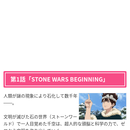
第1話「STONE WARS BEGINNING」
人類が謎の現象により石化して数千年
――。
文明が滅びた石の世界（ストーンワー
ルド）で一人目覚めた千空は、超人的な頭脳と科学の力で、ゼ