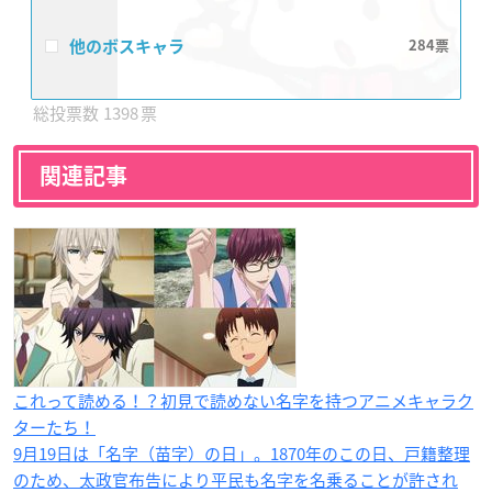
他のボスキャラ
284
1398
関連記事
これって読める！？初見で読めない名字を持つアニメキャラク
ターたち！
9月19日は「名字（苗字）の日」。1870年のこの日、戸籍整理
のため、太政官布告により平民も名字を名乗ることが許され