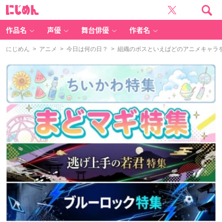
に
じ
め
ん
作品名
声優
舞台俳優
作者名
にじめん
>
アニメ
>
今日は何の日？
> 組織のボスといえばどのアニメキャラ