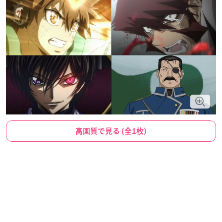
高画質で見る (全1枚)