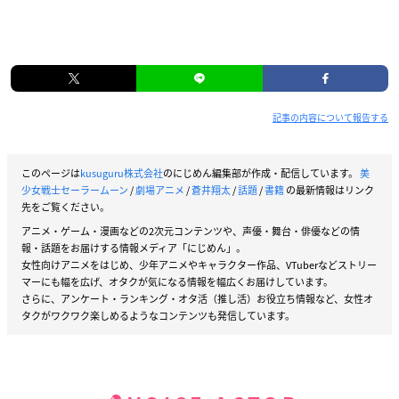
記事の内容について報告する
このページは
kusuguru株式会社
のにじめん編集部が作成・配信しています。
美
少女戦士セーラームーン
/
劇場アニメ
/
蒼井翔太
/
話題
/
書籍
の最新情報はリンク
先をご覧ください。
アニメ・ゲーム・漫画などの2次元コンテンツや、声優・舞台・俳優などの情
報・話題をお届けする情報メディア「にじめん」。
女性向けアニメをはじめ、少年アニメやキャラクター作品、VTuberなどストリー
マーにも幅を広げ、オタクが気になる情報を幅広くお届けしています。
さらに、アンケート・ランキング・オタ活（推し活）お役立ち情報など、女性オ
タクがワクワク楽しめるようなコンテンツも発信しています。