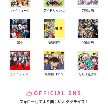
ハイキュー!!
アイドリッシ...
刀剣乱舞
銀魂
暗殺教室
呪術廻戦
ヒプノシスマ...
名探偵コナン
忍たま乱太郎
OFFICIAL SNS
フォローしてより楽しいオタクライフ！