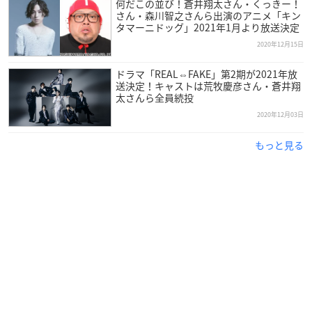
何だこの並び！蒼井翔太さん・くっきー！
◎[コメント寄稿]「美少女戦士セーラームーン」を愛するあの
さん・森川智之さんら出演のアニメ「キン
タマーニドッグ」2021年1月より放送決定
人からのメッセージ
2020年12月15日
青山七恵/オーサ・イェークストロム/佐藤かよ/少年アヤ/ヒャ
ダイン
ドラマ「REAL⇔FAKE」第2期が2021年放
●特集2
送決定！キャストは荒牧慶彦さん・蒼井翔
太さんら全員続投
作家生活20周年
島本理生の祈り
2020年12月03日
◎島本理生ロングインタビュー&全小説ブックガイド
もっと見る
◎[寄稿&インタビュー]わたしと島本理生の幸福な関係
海猫沢めろん/玉城ティナ/誉田哲也/
松井玲奈/村田沙耶香/村山由佳/行定勲
◎映画『ファーストラヴ』公開決定
主題歌のUru直筆歌詞、解禁!
●インタビュー&対談
大沢在昌、ジェーン・スー、益田ミリ、小川糸、高山なおみ、
井上雅彦、理不尽な孫の手、橘もも、川原真由美、門賀美央
子、ヤマシタトモコ、岡田将生、shoji(s**t kingz)、土屋太鳳、
岩田剛典、カン・ドンウォン、YOASOBI、ふかわりょう ほか