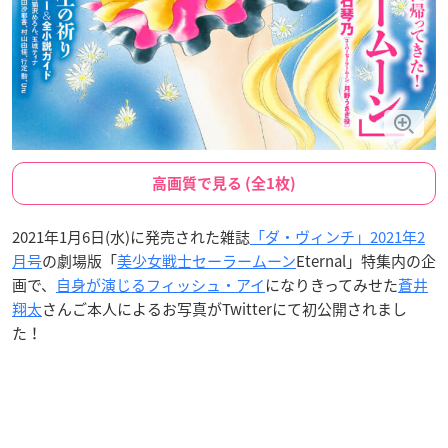
高画質で見る (全1枚)
2021年1月6日(水)に発売された雑誌
「ダ・ヴィンチ」2021年2
月号
の劇場版「
美少女戦士セーラームーン
Eternal」特集内の企
画で、
自身が演じるフィッシュ・アイ
になりきってみせた
蒼井
翔太
さんご本人によるお写真がTwitterにて初公開されまし
た！