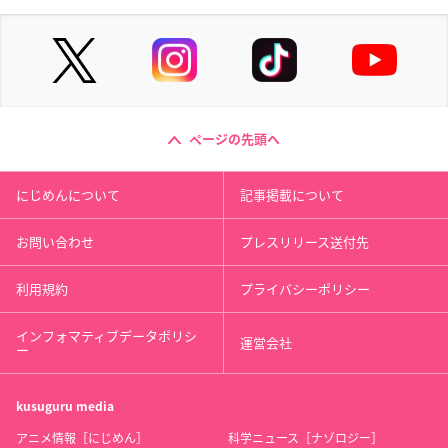
ページの先頭へ
にじめんについて
記事掲載について
お問い合わせ
プレスリリース送付先
利用規約
プライバシーポリシー
インフォマティブデータポリシ
運営会社
ー
kusuguru
media
アニメ情報［にじめん］
科学ニュース［ナゾロジー］