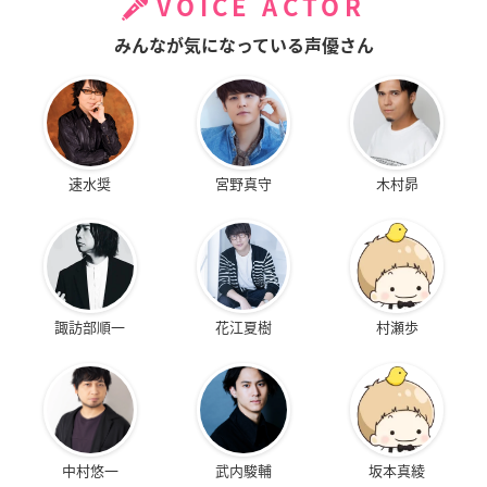
VOICE ACTOR
みんなが気になっている声優さん
速水奨
宮野真守
木村昴
諏訪部順一
花江夏樹
村瀬歩
中村悠一
武内駿輔
坂本真綾