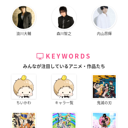
浪川大輔
森川智之
内山昂輝
KEYWORDS
みんなが注目しているアニメ・作品たち
ちいかわ
キャラ一覧
鬼滅の刃