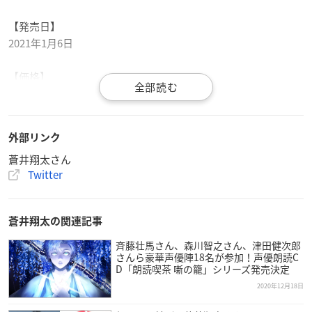
【発売日】
2021年1月6日
【価格】
700円
表紙★:「
美少女戦士セーラームーン
」(KCなかよし版17巻表紙
外部リンク
イラスト)
蒼井翔太さん
●特集1
Twitter
わたしたちのセーラームーンが劇場に帰ってきた!
「美少女戦士セーラームーン」
◎武内直子ロングインタビュー
蒼井翔太の関連記事
◎劇場版「美少女戦士セーラームーンEternal」の魅力
◎「美少女戦士セーラームーン」が教えてくれたこと
斉藤壮馬さん、森川智之さん、津田健次郎
さんら豪華声優陣18名が参加！声優朗読C
◎「美少女戦士セーラームーン」プロジェクト紹介
D「朗読喫茶 噺の籠」シリーズ発売決定
◎[インタビュー]三石琴乃(スーパーセーラームーン/月野うさ
2020年12月18日
ぎ役)
◎[インタビュー&グラビア]
蒼井翔太
asフィッシュ・アイ