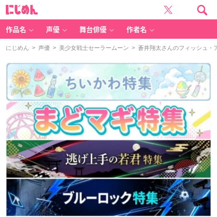
に
じ
め
ん
作品名
声優
舞台俳優
作者名
にじめん
>
声優
>
美少女戦士セーラームーン
> 蒼井翔太さんのフィッシュ・