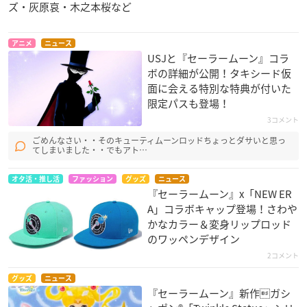
ズ・灰原哀・木之本桜など
アニメ
ニュース
USJと『セーラームーン』コラ
ボの詳細が公開！タキシード仮
面に会える特別な特典が付いた
限定パスも登場！
3コメント
ごめんなさい・・そのキューティムーンロッドちょっとダサいと思っ
てしまいました・・でもアト…
オタ活・推し活
ファッション
グッズ
ニュース
『セーラームーン』x「NEW ER
A」コラボキャップ登場！さわや
かなカラー＆変身リップロッド
のワッペンデザイン
2コメント
グッズ
ニュース
『セーラームーン』新作ガシ