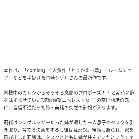
本作は、「comico」で人気作「とりかえっ婚」「ルームシェ
ア」などを手掛けた岡崎シゲルさんの最新作です。
同棲中のカレシからそろそろ念願のプロポーズ！？ と期待に胸
をはずませていた“結婚願望エベレスト女子”の高田莉緒の元
に、音信不通だった姉・美緒の突然の訃報が入ります。
莉緒はシングルマザーだった姉が遺した一人息子のタスクを引
き取り、育てる決意をするも彼は猛反対。結婚も断られ、家を
飛び出した莉緒は、タスクとともに姉が住んでいたというシェ