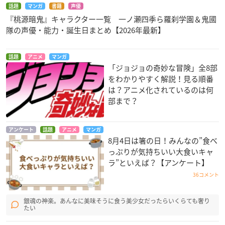
話題
マンガ
書籍
声優
『桃源暗鬼』キャラクター一覧 一ノ瀬四季ら羅刹学園＆鬼國
隊の声優・能力・誕生日まとめ【2026年最新】
話題
アニメ
マンガ
「ジョジョの奇妙な冒険」全8部
をわかりやすく解説！見る順番
は？アニメ化されているのは何
部まで？
アンケート
話題
アニメ
マンガ
8月4日は箸の日！みんなの”食べ
っぷりが気持ちいい大食いキャ
ラ”といえば？【アンケート】
36コメント
銀魂の神楽。あんなに美味そうに食う美少女だったらいくらても奢り
たい