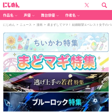
に
じ
め
ん
作品名
声優
舞台俳優
作者名
にじめん
>
ニュース
>
漫画
> 産まずしてママ！ 結婚願望エベレスト女子のパ