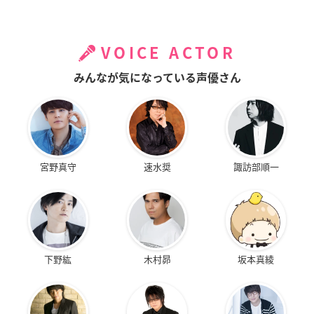
VOICE ACTOR
みんなが気になっている声優さん
宮野真守
速水奨
諏訪部順一
下野紘
木村昴
坂本真綾