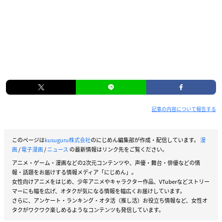
記事の内容について報告する
このページは
kusuguru株式会社
のにじめん編集部が作成・配信しています。
漫
画
/
電子漫画
/
ニュース
の最新情報はリンク先をご覧ください。
アニメ・ゲーム・漫画などの2次元コンテンツや、声優・舞台・俳優などの情
報・話題をお届けする情報メディア「にじめん」。
女性向けアニメをはじめ、少年アニメやキャラクター作品、VTuberなどストリー
マーにも幅を広げ、オタクが気になる情報を幅広くお届けしています。
さらに、アンケート・ランキング・オタ活（推し活）お役立ち情報など、女性オ
タクがワクワク楽しめるようなコンテンツも発信しています。