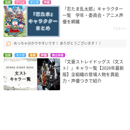
話題
アニメ
マンガ
声優
『忍たま乱太郎』キャラクター
一覧 学年・委員会・アニメ声
優を網羅
7コメント
めっちゃ分かりやすいです！ ありがとうございます！！
話題
マンガ
書籍
声優
舞台俳優
『文豪ストレイドッグス（文ス
ト）』キャラ一覧【2026年最新
版】全組織の登場人物を異能
力・声優つきで紹介