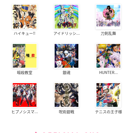
ハイキュー!!
アイドリッシ...
刀剣乱舞
暗殺教室
銀魂
HUNTER...
ヒプノシスマ...
呪術廻戦
テニスの王子様