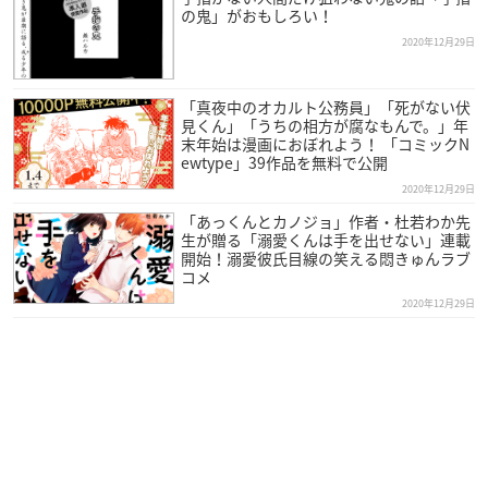
の鬼」がおもしろい！
2020年12月29日
「真夜中のオカルト公務員」「死がない伏
見くん」「うちの相方が腐なもんで。」年
末年始は漫画におぼれよう！ 「コミックN
ewtype」39作品を無料で公開
2020年12月29日
「あっくんとカノジョ」作者・杜若わか先
生が贈る「溺愛くんは手を出せない」連載
開始！溺愛彼氏目線の笑える悶きゅんラブ
コメ
2020年12月29日