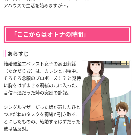
アハウスで生活を始めますが…。
「ここからはオトナの時間」
あらすじ
結婚願望エベレスト女子の高田莉緒
（たかだりお）は、カレシと同棲中。
そろそろ念願のプロポーズ！？ と期待
に胸をはずませる莉緒の元に入った、
音信不通だった姉の突然の訃報。
シングルマザーだった姉が遺したひと
つぶだねのタスクを莉緒が引き取るこ
とにしたものの、結婚するはずだった
彼は猛反対。