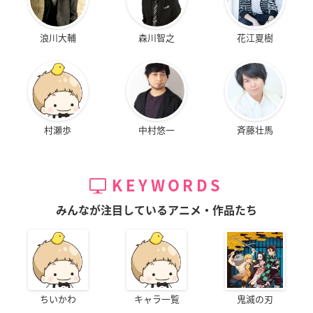
浪川大輔
森川智之
花江夏樹
村瀬歩
中村悠一
斉藤壮馬
KEYWORDS
みんなが注目しているアニメ・作品たち
ちいかわ
キャラ一覧
鬼滅の刃