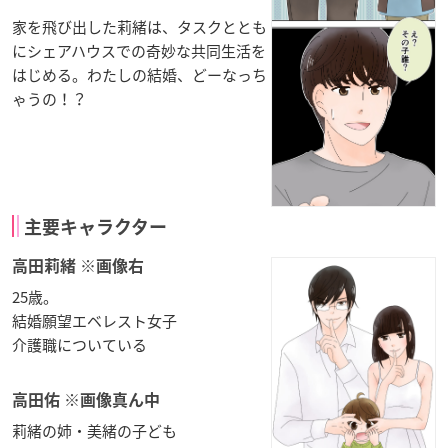
家を飛び出した莉緒は、タスクととも
にシェアハウスでの奇妙な共同生活を
はじめる。わたしの結婚、どーなっち
ゃうの！？
主要キャラクター
高田莉緒 ※画像右
25歳。
結婚願望エベレスト女子
介護職についている
高田佑 ※画像真ん中
莉緒の姉・美緒の子ども