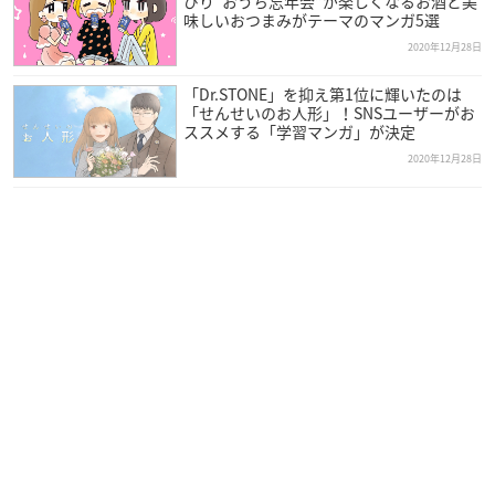
びり“おうち忘年会”が楽しくなるお酒と美
コードギアス 反逆のルルーシュ Re;
味しいおつまみがテーマのマンガ5選
コードギアス 復活のルルーシュ
2020年12月28日
サカズキさん家の義兄弟
死がない伏見くん
「Dr.STONE」を抑え第1位に輝いたのは
スーパーカブ
「せんせいのお人形」！SNSユーザーがお
ススメする「学習マンガ」が決定
地獄の釜の蓋を開けろ ～マビノギオン偽典～
2020年12月28日
空の青さを知る人よ
黄昏の買い食い部
椿様は咲き誇れない
電撃トラベラーズ
トラとハチドリ
トリニティ・ブラッド
泣きたい私は猫をかぶる
鈍色のカメレオン
猫パン日記
野々山女學院蟲組の秘密
ばけもの夜話づくし
バターチーズガール
フードコートで、また明日。