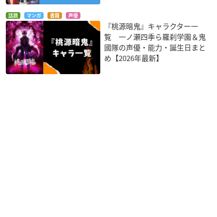
話題
マンガ
書籍
声優
『桃源暗鬼』キャラクター一
覧 一ノ瀬四季ら羅刹学園＆鬼
國隊の声優・能力・誕生日まと
め【2026年最新】