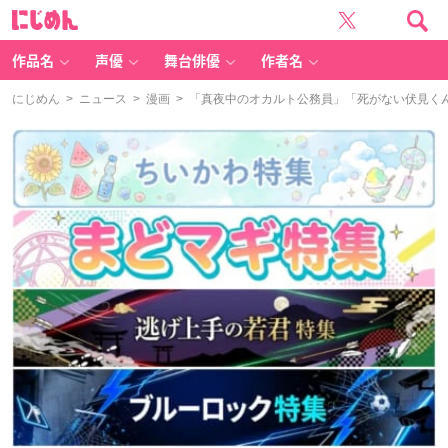
に
じ
め
ん
作品名
声優
舞台俳優
作者名
にじめん
>
ニュース
>
漫画
> 「真夜中のオカルト公務員」「死がない伏見くん