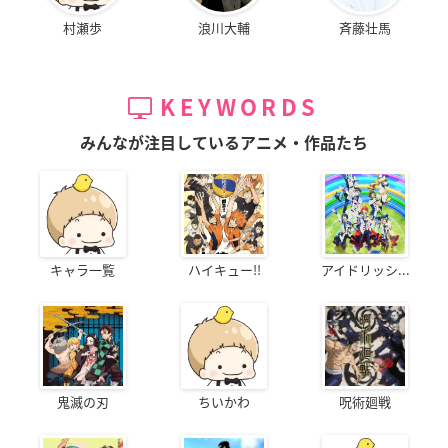
村瀬歩
浪川大輔
斉藤壮馬
KEYWORDS
みんなが注目しているアニメ・作品たち
キャラ一覧
ハイキュー!!
アイドリッシ...
鬼滅の刃
ちいかわ
呪術廻戦