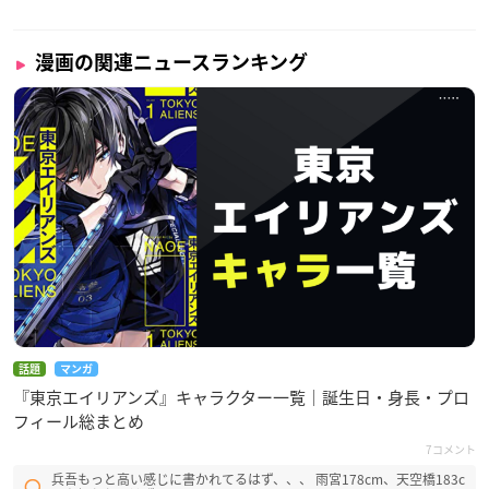
不揃いの連理
ほわころくらぶ
漫画の関連ニュースランキング
もちっと忠犬もちしば
もふもふの神様さがし
よつば男子寮戦線
話題
マンガ
『東京エイリアンズ』キャラクター一覧｜誕生日・身長・プロ
フィール総まとめ
7コメント
兵吾もっと高い感じに書かれてるはず、、、 雨宮178cm、天空橋183c