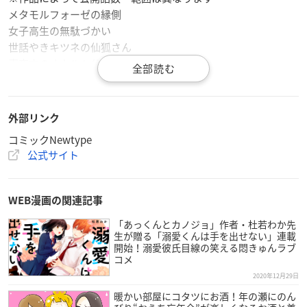
メタモルフォーゼの縁側
女子高生の無駄づかい
世話やきキツネの仙狐さん
真夜中のオカルト公務員
アイドルマスター シャイニーカラーズ
明日、シネマかすみ座で
うちの相方が腐なもんで。
外部リンク
うちの変態メイドに襲われてる
コミックNewtype
宇宙戦艦ヤマト2199
公式サイト
宇宙戦艦ヤマトNEXT スターブレイザーズΛ
宇宙とかと比べたらちっぽけな問題ですが
うぶな27才とむくな11才
WEB漫画の関連記事
おとなりのおと
「あっくんとカノジョ」作者・杜若わか先
温泉むすめ
生が贈る「溺愛くんは手を出せない」連載
神サー！
開始！溺愛彼氏目線の笑える悶きゅんラブ
コメ
カレとカノジョの選択
かわずや
2020年12月29日
紅殻のパンドラ
暖かい部屋にコタツにお酒！年の瀬にのん