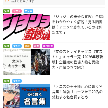
mよりたかいはず
話題
アニメ
マンガ
「ジョジョの奇妙な冒険」全8部
をわかりやすく解説！見る順番
は？アニメ化されているのは何
部まで？
話題
マンガ
書籍
声優
舞台俳優
『文豪ストレイドッグス（文ス
ト）』キャラ一覧【2026年最新
版】全組織の登場人物を異能
力・声優つきで紹介
話題
マンガ
『テニスの王子様』心に響く名
言集！越前リョーマたち20名の
感動する名台詞まとめ