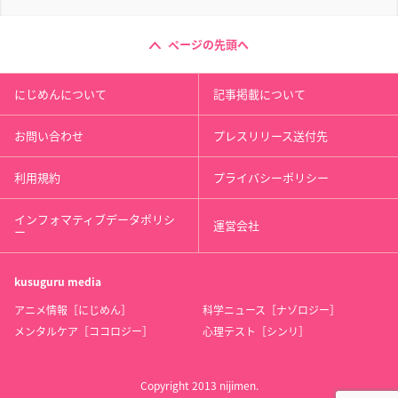
ページの先頭へ
にじめんについて
記事掲載について
お問い合わせ
プレスリリース送付先
利用規約
プライバシーポリシー
インフォマティブデータポリシ
運営会社
ー
kusuguru
media
アニメ情報［にじめん］
科学ニュース［ナゾロジー］
メンタルケア［ココロジー］
心理テスト［シンリ］
Copyright 2013 nijimen.