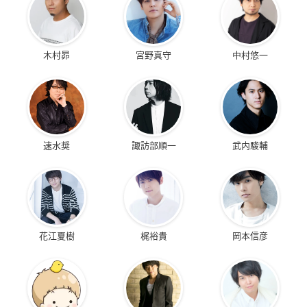
木村昴
宮野真守
中村悠一
速水奨
諏訪部順一
武内駿輔
花江夏樹
梶裕貴
岡本信彦