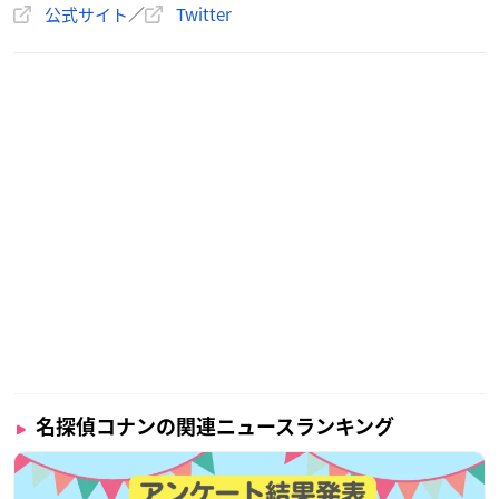
公式サイト
／
Twitter
1月2日限定 「名探偵コナン」21〜40巻分無料
1月3日限定 「名探偵コナン」41〜60巻分無料
1月4日限定 「からかい上手の高木さん」1〜3巻分無料
1月5日限定 「烈火の炎」全話無料
1月6日限定 「絶対可憐チルドレン」1〜15巻分無料
1月7日限定 「ＧＳ美神 極楽大作戦！！」全話無料
1月8日限定 「絶対可憐チルドレン」16〜39巻分無料
1月9日限定 「ガンバ！ Flyhigh」全話無料
1月10日限定 「カクカゾク」1巻分無料
1月11日限定 「俺たちのフィールド」全話無料
1月12日限定 「BE BLUES！～青になれ～」1〜9巻分無料
読書チャレンジミッション
2020年12月26日から2021年1月12日の期間中、「サンデーうぇ
ぶり」で毎日漫画を読むとボーナスポイントがプレゼントされ
名探偵コナンの関連ニュースランキング
ます。