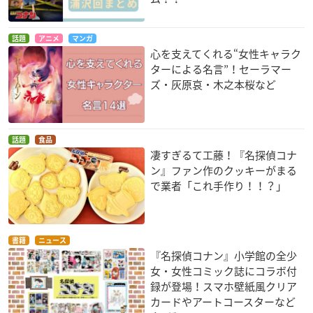
【キャンペーン期限】
2021年1月12日(火)まで
話題
アニメ
マンガ
心を支えてくれる“女性キャラク
【応募方法】
ターによる名言”！セーラマー
１：うぇぶりの公式ツイッターアカウントをフォロー
ズ・灰原哀・木之本桜など
２：#漫画駅伝 をつけて、おすすめの漫画をツイート
当選された方には個別にツイッターのDMにてご案内されま
す。
※賞品は選べませんので予めご了承ください。
話題
食品
凄すぎるて工藤！『名探偵コナ
ン』ファン作のクッキーがまる
で業者「これ手作り！！？」
アプリ概要
書籍
ニュース
サンデーうぇぶり
『名探偵コナン』小学館の全少
女・女性コミック誌にコラボ付
【ジャンル】
録が登場！スマホ壁紙風クリア
公式マンガアプリ
カードやアートコースターなど