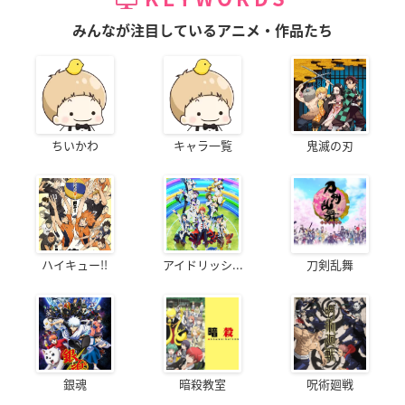
みんなが注目しているアニメ・作品たち
ちいかわ
キャラ一覧
鬼滅の刃
ハイキュー!!
アイドリッシ...
刀剣乱舞
銀魂
暗殺教室
呪術廻戦