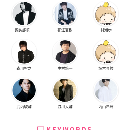
諏訪部順一
花江夏樹
村瀬歩
森川智之
中村悠一
坂本真綾
武内駿輔
浪川大輔
内山昂輝
KEYWORDS