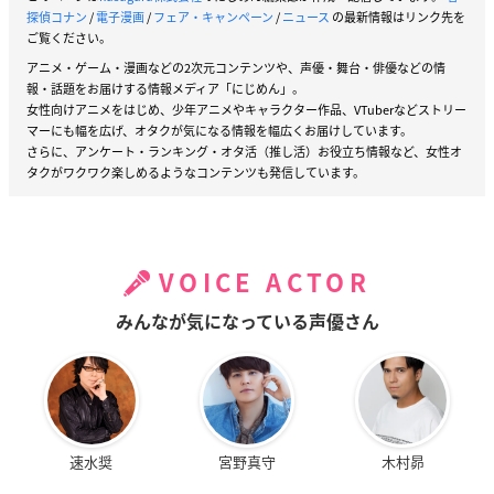
探偵コナン
/
電子漫画
/
フェア・キャンペーン
/
ニュース
の最新情報はリンク先を
ご覧ください。
アニメ・ゲーム・漫画などの2次元コンテンツや、声優・舞台・俳優などの情
報・話題をお届けする情報メディア「にじめん」。
女性向けアニメをはじめ、少年アニメやキャラクター作品、VTuberなどストリー
マーにも幅を広げ、オタクが気になる情報を幅広くお届けしています。
さらに、アンケート・ランキング・オタ活（推し活）お役立ち情報など、女性オ
タクがワクワク楽しめるようなコンテンツも発信しています。
VOICE ACTOR
みんなが気になっている声優さん
速水奨
宮野真守
木村昴