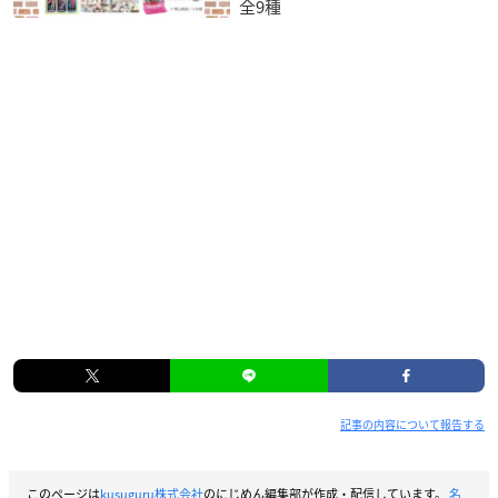
全9種
【内容】
・「少年サンデー」「ゲッサン」「サンデーGX」各誌掲載作品
の話配信
・『サンデーうぇぶり』オリジナル作品の話配信
【価格】
基本無料(一部アプリ内課金有り)
【対応プラットフォーム】
iOS / Android
記事の内容について報告する
このページは
kusuguru株式会社
のにじめん編集部が作成・配信しています。
名