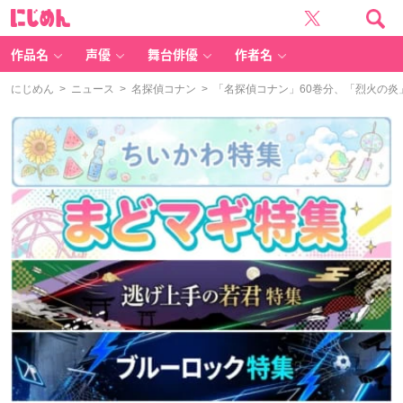
に
じ
め
ん
作品名
声優
舞台俳優
作者名
にじめん
>
ニュース
>
名探偵コナン
> 「名探偵コナン」60巻分、「烈火の炎