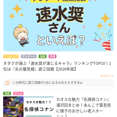
定期購読初月無料キャンペーン
期間中に「週刊少年サンデー」「ゲッサン」「サンデーGX」の
定期購読にご加入いただくと、それぞれ申し込み初月に無料で
購読いただけます。
【対象期間】
2021年1月17日頃まで
Amazonギフト券が当たる！！Twitterキャンペー
ランキング
アンケート
話題
声優
ン
オタクが選ぶ「速水奨が演じるキャラ」ランキングTOP10！1
位は『炎の蜃気楼』直江信綱【2026年版】
キャンペーン期間中、Amazonギフト券が抽選で合計21名に当
たるTwitterキャンペーンが実施中です。
14コメント
この時代に直江信綱が1位になるのおもろすぎるw
【プレゼント内容】
Amazonギフト券
話題
アニメ
カオスな魅力『名探偵コナン』
※30,000円分 (1名様)
浦沢回まとめ！あんこで窒息死
※1,000円分 (20名様)
に様子のおかしい老人ホー
ム！？