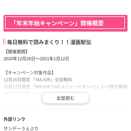
「年末年始キャンペーン」開催概要
毎日無料で読みまくり！！漫画駅伝
【開催期間】
2020年12月26日～2021年1月12日
【キャンペーン対象作品】
12月26日限定 「MAJOR」全話無料
12月27日限定 「MAJOR 2nd(メジャーセカンド)」1〜5巻分無料
12月28日限定 「KING GOLF」全話無料
12月29日限定 「ゾン100～ゾンビになるまでにしたい100のこ
と～」1〜2巻分無料
12月30日限定 「モンキーターン」全話無料
外部リンク
12月31日限定 「信長協奏曲」1〜4巻分無料
サンデーうぇぶり
1月1日限定 「
名探偵コナン
」1〜20巻分無料