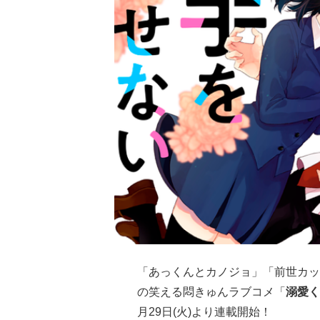
「あっくんとカノジョ」「前世カッ
の笑える悶きゅんラブコメ「
溺愛く
⽉29⽇(火)より連載開始！