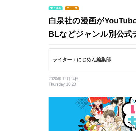
電子漫画
ニュース
白泉社の漫画がYouTu
BLなどジャンル別公式
ライター：にじめん編集部
2020年 12月24日
Thursday 10:23