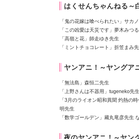
はくせんちゃんねる～
「鬼の花嫁は喰べられたい」サカノ
「この凶愛は天災です」夢木みつる
「高嶺と花」師走ゆき先生
「ミントチョコレート」折笠まみ先
ヤンアニ！～ヤングア
「無法島」森恒二先生
「上野さんは不器用」tugeneko先
「3月のライオン昭和異聞 灼熱の
明先生
「数学ゴールデン」藏丸竜彦先生 
夜のヤンアニ！～ヤン