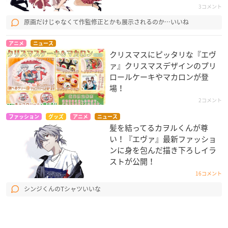
3コメント
原画だけじゃなくて作監修正とかも展示されるのか…いいね
アニメ
ニュース
12月25日(金)より全国の劇場(一部除く)にて
クリスマスにピッタリな『エヴ
『
#シン・エヴァンゲリオン劇場版
』
ァ』クリスマスデザインのプリ
🎁本予告公開
ロールケーキやマカロンが登
🎂宇多田ヒカル「One Last Kiss」一部初公開
場！
🎅総作画監督／錦織敦史さんによる劇場用ポスター公開
2コメント
※ポスター＆チラシは順次、掲出・設置
#シンエヴァ
公開ま
ファッション
グッズ
アニメ
ニュース
であと 29日
髪を結ってるカヲルくんが尊
🎄𝐌𝐞𝐫𝐫𝐲𝐗𝐦𝐚𝐬🎄
pic.twitter.com/XxRQV75nIQ
い！『エヴァ』最新ファッショ
—
エヴァンゲリオン
公式 (@evangelion_co)
December 25,
ンに身を包んだ描き下ろしイラ
2020
ストが公開！
16コメント
シンジくんのTシャツいいな
#シン・エヴァンゲリオン劇場版
#シンエヴァ
画：錦織敦史
pic.twitter.com/c9dunhf4ZE
— エヴァンゲリオン公式 (@evangelion_co)
December 25,
2020