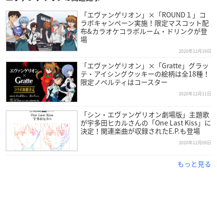
【日程】
「エヴァンゲリオン」×「ROUND１」コ
2021年1月23日(土)0:00〜（1月22日(金)24:00〜）
ラボキャンペーン実施！限定マスコット配
布&カラオケコラボルーム・ドリンクが登
場
【販売開始】
2020年12月19日
2021年1月13日（水）0:00（1月12日(火)24:00）
「エヴァンゲリオン」×「Gratte」グラッ
各劇場販売サイトにて販売
テ・アイシングクッキーの絵柄は全18種！
※上映劇場は公式サイトにてご確認ください
限定ノベルティはコースター
2020年12月11日
「シン・エヴァンゲリオン劇場版」主題歌
が宇多田ヒカルさんの「One Last Kiss」に
作品概要
決定！関連楽曲が収録されたE.P.も登場
2020年12月09日
「シン・エヴァンゲリオン劇場版」
もっと見る
【公開日】
2021年1月23日公開
【スタッフ】