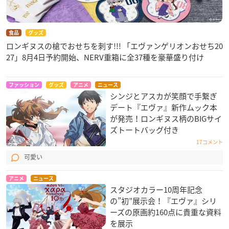
音楽：鷺巣詩郎
音響効果：野口透
録音：住谷真
食品
グッズ
台詞演出：山田陽（サウンドチーム・ドンファン）
ロンギヌスの槍でおせちを刺す!!! 「エヴァンゲリオンおせち20
総監督助手：轟木一騎
27」8月4日予約開始、NERV重箱に全37種を豪華盛り付け
制作統括プロデューサー：岡島隆敏
アニメーションプロデューサー：杉谷勇樹
ファッション
グッズ
アニメ
ニュース
設定制作：田中隼人
シンジとアスカが笑顔で手繋ぎ
プリヴィズ統括制作：川島正規
デート『エヴァ』新作ムック本
制作：スタジオカラー
が発売！ロンギヌス柄のBIGサイ
配給：東宝、東映、カラー
ズトートバッグ付き
宣伝：カラー
17コメント
製作：カラー
可愛い
エグゼクティブ・プロデューサー：緒方智幸
コンセプトアートディレクター：前田真宏
アニメ
ニュース
スタジオカラー10周年記念
監督：鶴巻和哉、中山勝一
の”初”展示会！『エヴァ』シリ
総監督：庵野秀明
ーズの原画約160点に貴重な資料
※敬称略
を展示