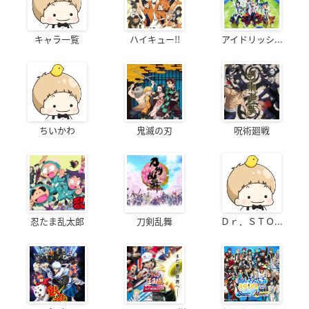
キャラ一覧
ハイキュー!!
アイドリッシ...
ちいかわ
鬼滅の刃
呪術廻戦
忍たま乱太郎
刀剣乱舞
Ｄｒ．ＳＴＯ...