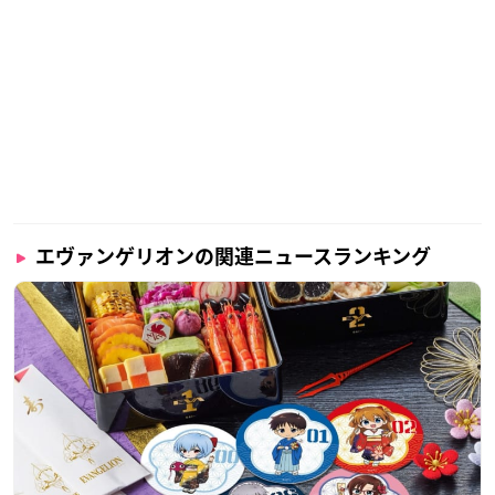
企画・原作・脚本：庵野秀明
総作画監督：錦織敦史
作画監督：井関修一、金世俊、浅野直之、田中将賀、新井浩一
副監督：谷田部透湖、小松田大全
デザインワークス：山下いくと、渭原敏明、コヤマシゲト、安
野モヨコ、高倉武史、渡部隆
CGIアートディレクター：小林浩康
CGI監督：鬼塚大輔
3Dアニメーションディレクター：松井祐亮
3Dモデリングディレクター：小林学
エヴァンゲリオンの関連ニュースランキング
3Dテクニカルディレクター：鈴木貴志
3Dルックデヴディレクター：岩里昌則
2DCGディレクター：座間香代子
動画検査：村田康人
色彩設計：菊地和子（Wish）
美術監督：串田達也（でほぎゃらりー）
撮影監督：福士享（T2studio）
特技監督：山田豊徳
編集：辻田恵美