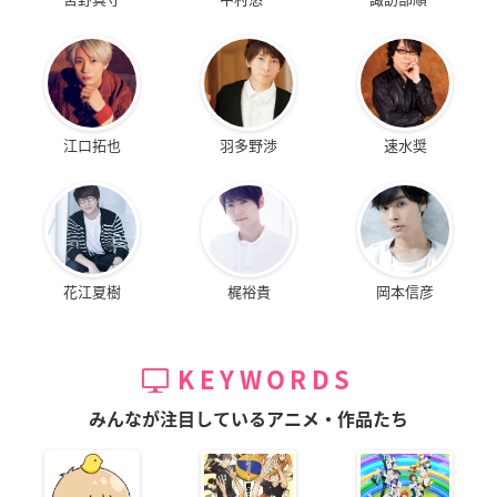
江口拓也
羽多野渉
速水奨
花江夏樹
梶裕貴
岡本信彦
KEYWORDS
みんなが注目しているアニメ・作品たち