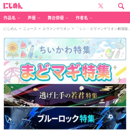
に
じ
め
ん
作品名
声優
舞台俳優
作者名
にじめん
>
ニュース
>
エヴァンゲリオン
> 「シン・エヴァンゲリオン劇場版