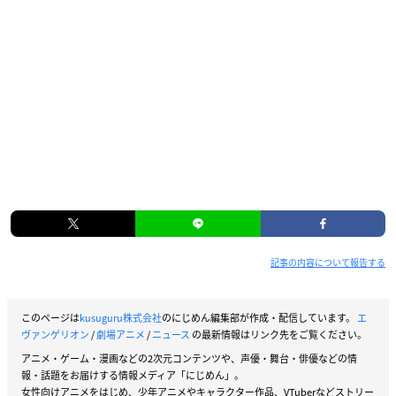
🎉
世界最速上映決定
『
#シン・エヴァンゲリオン劇場版
』
1月23日0時～全国５都市
東京・大阪・名古屋・福岡・札幌
🎄Ｑ:3.333→シン・エヴァ IMAX®連続上映あり！
🎄チケットは1月13日(水)0時～各劇場販売サイトにて
http
s://t.co/h4KThogryM
#シンエヴァ
公開まであと30日
pic.twi
tter.com/QwnU7T4lI4
— エヴァンゲリオン公式 (@evangelion_co)
December 24,
記事の内容について報告する
2020
このページは
kusuguru株式会社
のにじめん編集部が作成・配信しています。
エ
ヴァンゲリオン
/
劇場アニメ
/
ニュース
の最新情報はリンク先をご覧ください。
アニメ・ゲーム・漫画などの2次元コンテンツや、声優・舞台・俳優などの情
報・話題をお届けする情報メディア「にじめん」。
女性向けアニメをはじめ、少年アニメやキャラクター作品、VTuberなどストリー