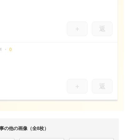
＋
返
M
0
＋
返
事の他の画像（全8枚）