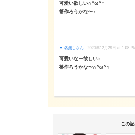
可愛い欲しい∩^ω^∩
箒作ろうかな〜♪
名無しさん
2020年12月29日 at 1:08 P
可愛いなー欲しい♪
箒作ろうかな〜∩^ω^∩
この記