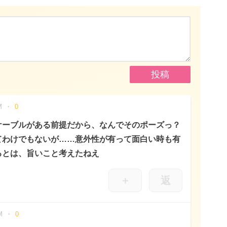
M
0
ケーブルがある前提だから、なんでそのポーズっ？
てわけでもないが……意外性が有って面白い時も有
るとは、旨いこと考えたねえ
＋
返
M
0