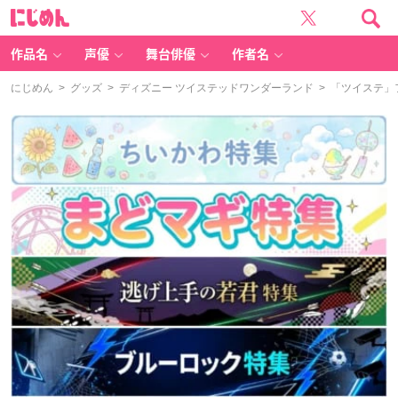
に
じ
め
ん
作品名
声優
舞台俳優
作者名
にじめん
>
グッズ
>
ディズニー ツイステッドワンダーランド
> 「ツイステ」フ