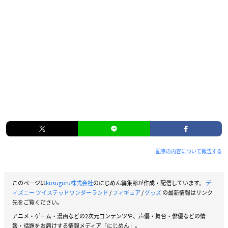
記事の内容について報告する
このページは
kusuguru株式会社
のにじめん編集部が作成・配信しています。
デ
ィズニー ツイステッドワンダーランド
/
フィギュア
/
グッズ
の最新情報はリンク
先をご覧ください。
アニメ・ゲーム・漫画などの2次元コンテンツや、声優・舞台・俳優などの情
報・話題をお届けする情報メディア「にじめん」。