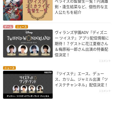
ベライズの監督生一覧！円満雄
剣・逢生結菜など、個性的な主
人公たちを紹介
ゲーム
ニュース
ヴィランズ学園ADV『ディズニ
ー ツイステ』アプリ配信情報に
期待！？ゲストに花江夏樹さん
＆梅原裕一郎さん出演の特番配
信決定！
1コメント
ニュース
『ツイステ』エース、デュー
ス、カリム、ジャミル出演「ツ
イステチャンネル」配信決定！
1コメント