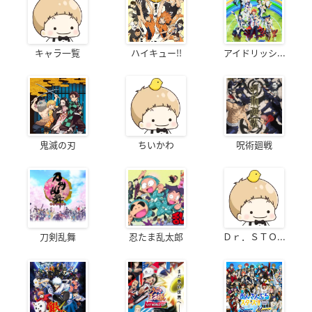
キャラ一覧
ハイキュー!!
アイドリッシ...
鬼滅の刃
ちいかわ
呪術廻戦
刀剣乱舞
忍たま乱太郎
Ｄｒ．ＳＴＯ...