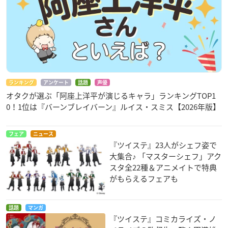
ランキング
アンケート
話題
声優
オタクが選ぶ「阿座上洋平が演じるキャラ」ランキングTOP1
0！1位は『バーンブレイバーン』ルイス・スミス【2026年版】
フェア
ニュース
『ツイステ』23人がシェフ姿で
大集合♪ 「マスターシェフ」アク
スタ全22種＆アニメイトで特典
がもらえるフェアも
話題
マンガ
『ツイステ』コミカライズ・ノ