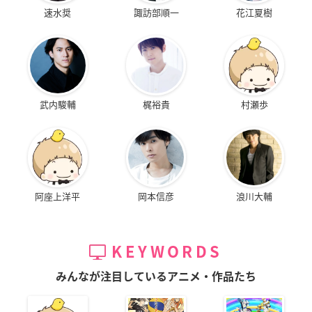
速水奨
諏訪部順一
花江夏樹
武内駿輔
梶裕貴
村瀬歩
阿座上洋平
岡本信彦
浪川大輔
KEYWORDS
みんなが注目しているアニメ・作品たち