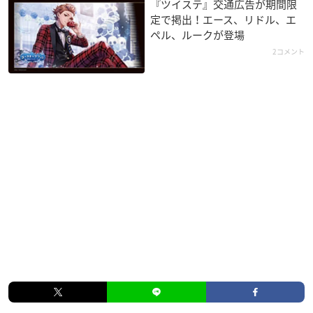
14,300円（税込）
『ツイステ』交通広告が期間限
定で掲出！エース、リドル、エ
ペル、ルークが登場
【発売日】
2コメント
2021年4月
【サイズ】
ワンサイズ
着丈約70cm 身幅約60cm 袖丈約55cm
エンブレム縦約7cm 横約6cm
【素材】
本体：綿74% ポリエステル20% ポリウレタン6%
フード裏地：ポリエステル95% ポリウレタン5%
ディズニー ツイステッドワンダーランド ワンダーシ
ョルダー
▼ご予約・ご購入はこちらから
プレバン