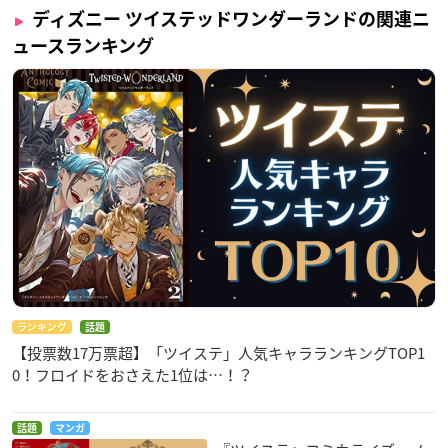
ディズニー ツイステッドワンダーランドの関連ニ
【発売日】
ュースランキング
2021年3月
【サイズ】
ワンサイズ
着丈約60cm 身幅約50cm 肩幅約44cm
エンブレム縦約7cm 横約6cm
【素材】
アクリル100％
ディズニー ツイステッドワンダーランド ワンピース
ランキング
話題
▼ご予約・ご購入はこちらから
【投票数17万票超】「ツイステ」人気キャラランキングTOP1
プレバン
0！フロイドをおさえた1位は…！？
【価格】
話題
マンガ
15,400円（税込）