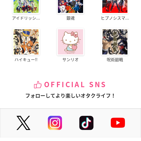
付属チャーム：最大縦幅約5.1cm 最大横幅約2.9cm 厚み約
0.5cm
アイドリッシ...
銀魂
ヒプノシスマ...
【素材】
本体：ポリエステル、亜鉛合金、ガラス、真鍮、鉄
チャーム：ポリエステル、亜鉛合金、ガラス、真鍮、鉄
ハイキュー!!
サンリオ
呪術廻戦
ディズニー ツイステッドワンダーランド 扉型エコバ
ッグ
▼ご予約・ご購入はこちらから
OFFICIAL SNS
プレバン
フォローしてより楽しいオタクライフ！
【価格】
4,730円（税込）
【発売日】
2021年4月