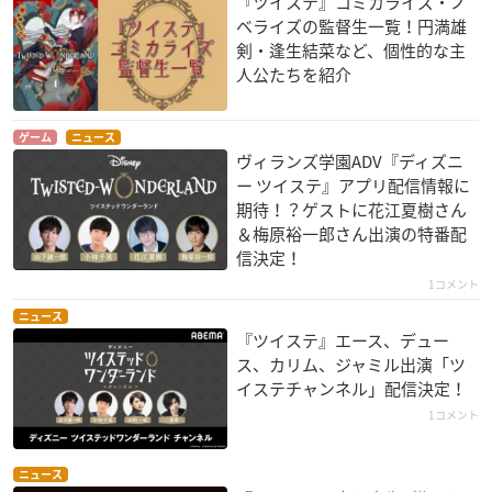
『ツイステ』コミカライズ・ノ
ベライズの監督生一覧！円満雄
【発売日】
剣・逢生結菜など、個性的な主
2021年3月
人公たちを紹介
【サイズ】
ゲーム
ニュース
ワンサイズ
ヴィランズ学園ADV『ディズニ
総丈約128cm 肩幅約42cm 胸幅約54.5cm 裾幅約75.5cm
ー ツイステ』アプリ配信情報に
袖丈約19cm
期待！？ゲストに花江夏樹さん
＆梅原裕一郎さん出演の特番配
信決定！
【素材】
サテン、ポリエステル 100%
1コメント
ニュース
『ツイステ』エース、デュー
ス、カリム、ジャミル出演「ツ
ディズニー ツイステッドワンダーランド フーディ
イステチャンネル」配信決定！
▼ご予約・ご購入はこちらから
1コメント
プレバン
【価格】
ニュース