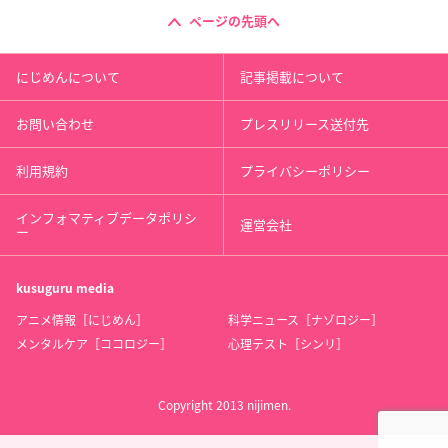
【サイズ】
ページの先頭へ
本体丈約44cm 本体口幅約23cm 本体底幅約25cm
にじめんについて
記事掲載について
【素材】
ポリエステル100％
お問い合わせ
プレスリリース送付先
利用規約
プライバシーポリシー
ディズニー ツイステッドワンダーランド チョーカー
▼ご予約・ご購入はこちらから
インフォマティブデータポリシ
運営会社
ー
プレバン
【価格】
kusuguru
media
3,080円（税込）
アニメ情報［にじめん］
科学ニュース［ナゾロジー］
メンタルケア［ココロジー］
心理テスト［シンリ］
【発売日】
2021年3月
Copyright 2013 nijimen.
【サイズ】