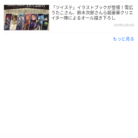
【発売日】
「ツイステ」イラストブックが登場！雪広
2021年3月
うたこさん、鈴木次郎さんら超豪華クリエ
イター陣によるオール描き下ろし
【サイズ】
2020年12月14日
ワンサイズ
着丈約70cm 身幅約60cm 袖丈約55cm
もっと見る
【素材】
本体：綿100％
リブ部分：綿95％ ポリウレタン5%
ディズニー ツイステッドワンダーランド ニットベス
ト
▼ご予約・ご購入はこちらから
プレバン
【価格】
9,680円（税込）