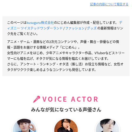
記事の内容について報告する
【価格】
4,400円（税込）
このページは
kusuguru株式会社
のにじめん編集部が作成・配信しています。
デ
ィズニー ツイステッドワンダーランド
/
ファッション
/
グッズ
の最新情報はリン
【発売日】
ク先をご覧ください。
2021年3月
アニメ・ゲーム・漫画などの2次元コンテンツや、声優・舞台・俳優などの情
報・話題をお届けする情報メディア「にじめん」。
女性向けアニメをはじめ、少年アニメやキャラクター作品、VTuberなどストリー
【サイズ】
マーにも幅を広げ、オタクが気になる情報を幅広くお届けしています。
本体：縦幅約20cm 横幅約17.5cm 厚み約9cm
さらに、アンケート・ランキング・オタ活（推し活）お役立ち情報など、女性オ
チャーム：縦幅最大約6.1cm 横幅最大約2.9cm 厚み約0.5c
タクがワクワク楽しめるようなコンテンツも発信しています。
m
紐部分：長さ約12.7cm
【素材】
VOICE ACTOR
本体：合成皮革（ポリウレタンコーティング）
チャーム部分：亜鉛合金、ポリエステル、鉄
みんなが気になっている声優さん
ディズニー ツイステッドワンダーランド バッグチャ