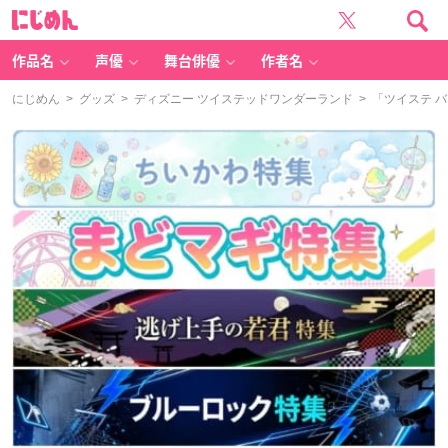
に
じ
め
ん
作品名
声優
舞台俳優
作者名
にじめん
>
グッズ
>
ディズニー ツイステッドワンダーランド
> 「ツイステ 