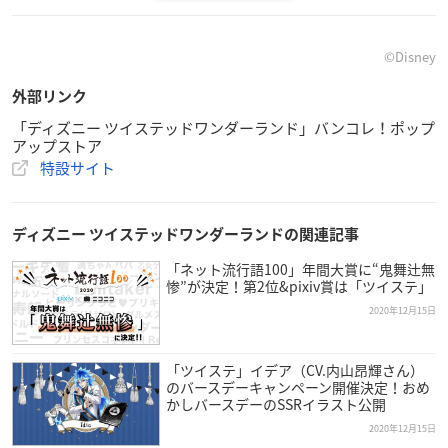
【サイズ】
©Disney
ワンサイズ
着丈61cm 肩幅38cm 胸幅46cm 袖丈15.5cm
外部リンク
「ディズニー ツイステッドワンダーランド」バンコレ！ポップ
【素材】
アップストア
ストレッチスムース
特設サイト
ポリエステル90% ポリウレタン10%
ディズニー ツイステッドワンダーランドの関連記事
ディズニー ツイステッドワンダーランド フーディ
「ネット流行語100」年間大賞に“鬼舞辻無
（刺繍.ver）
惨”が決定！第2位&pixiv賞は「ツイステ」
▼ご予約・ご購入はこちらから
2020年12月15日
プレバン
「ツイステ」イデア（CV.内山昂輝さん）
【価格】
のバースデーキャンペーン開催決定！おめ
13,200円（税込）
かしバースデーのSSRイラスト公開
2020年12月15日