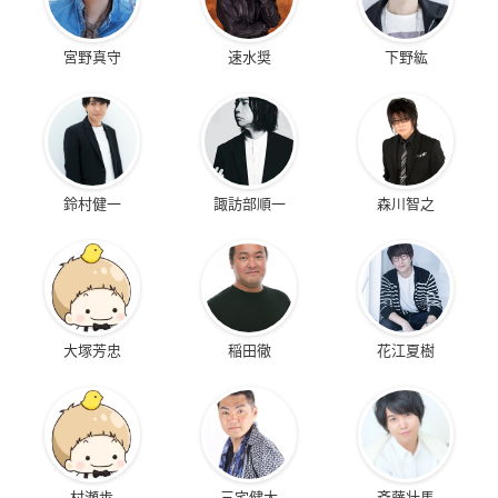
ーム
▼ご予約・ご購入はこちらから
宮野真守
速水奨
下野紘
プレバン
【価格】
3,080円（税込）
鈴村健一
諏訪部順一
森川智之
【発売日】
2021年3月
【サイズ】
本体：縦幅最大約2.8cm 横幅最大約2.6cm 厚み約0.3cm
チェーン：長さ約19.7cm
大塚芳忠
稲田徹
花江夏樹
メタルチャーム：縦幅最大約1.8cm 横幅最大約1.5cm 厚み
約0.3cm
タッセル：縦幅約6.5cm 横幅約2.0cm 厚み約0.8cm
【素材】
村瀬歩
三宅健太
斉藤壮馬