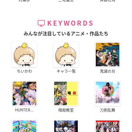
本体：亜鉛合金
タッセル：ポリウレタン、ポリエステル、鉄
チャーム：亜鉛合金、鉄
KEYWORDS
チェーン：鉄、真鍮
みんなが注目しているアニメ・作品たち
ディズニー ツイステッドワンダーランド マルチスト
ッパーチャーム
▼ご予約・ご購入はこちらから
プレバン
ちいかわ
キャラ一覧
鬼滅の刃
【価格】
2,750円（税込）
【発売日】
2021年3月
HUNTER...
暗殺教室
刀剣乱舞
【サイズ】
本体：長さ約17.6cm 最大幅約6cm 厚み約1cm