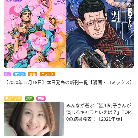
3,000円（税抜）
・クリアファイル
450円（税抜）／全3種
・ポストカード（5枚セット）
750円（税抜）
景品・特典
BL
マンガ
書籍
ニュース
会場にてエポスカードで3,000円（税
【2020年12月18日】本日発売の新刊一覧【漫画・コミックス】
込）以上購入（※1会計につき1回）す
ると、
ランキング
話題
声優
みんなが選ぶ「皆川純子さんが
①「直筆サイン入りキャラファインボ
演じるキャラといえば？」TOP1
ード」が当たる抽選会に参加できま
0の結果発表！【2021年版】
す。
②「オリジナルしおり（全5種ランダ