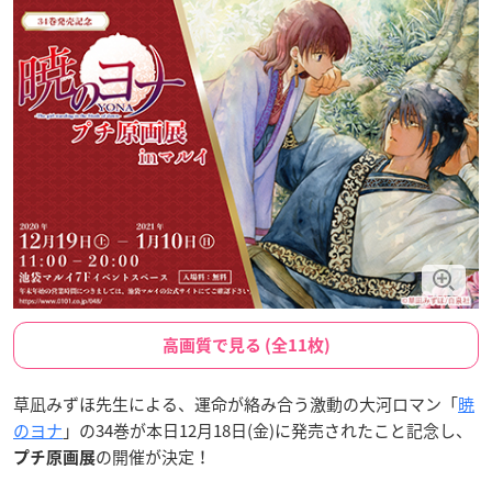
高画質で見る (全11枚)
草凪みずほ先生による、運命が絡み合う激動の大河ロマン「
暁
のヨナ
」の34巻が本日12月18日(金)に発売されたこと記念し、
の開催が決定！
プチ原画展