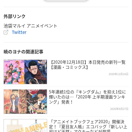
【時間】
11:00～20:00
外部リンク
※開催時間は変更となる場合がございます。
池袋マルイ アニメイベント
※混雑時はショップへの入場時刻が遅れる場合がございます。
Twitter
※年末年始の営業時間は池袋マルイ公式サイトをご確認下さ
い。
暁のヨナの関連記事
【料金】
入場無料
【2020年12月18日】本日発売の新刊一覧
【漫画・コミックス】
【主催】
2020年12月18日
キャラアート
5年連続1位の『キングダム』を抑え1位に
【協力】
輝いたのは…「2020年 上半期漫画ランキ
ング」発表！
白泉社
2020年6月27日
「アニメイトブックフェア2020」開催決
定！『夏目友人帳』エコバッグ『新しい上
オリジナルグッズ
司はど天然』アクキーなどが登場