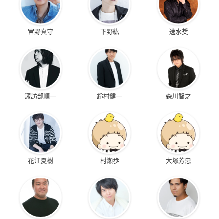
宮野真守
下野紘
速水奨
諏訪部順一
鈴村健一
森川智之
花江夏樹
村瀬歩
大塚芳忠