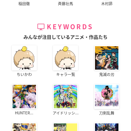
稲田徹
斉藤壮馬
木村昴
KEYWORDS
みんなが注目しているアニメ・作品たち
ちいかわ
キャラ一覧
鬼滅の刃
HUNTER...
アイドリッシ...
刀剣乱舞