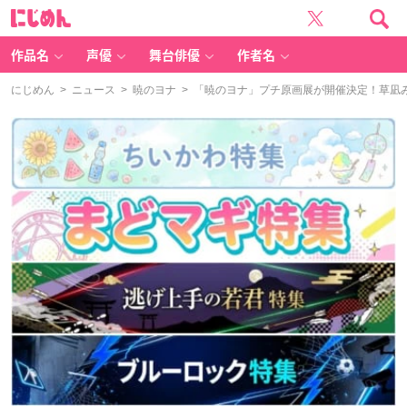
に
じ
め
ん
作品名
声優
舞台俳優
作者名
にじめん
>
ニュース
>
暁のヨナ
> 「暁のヨナ」プチ原画展が開催決定！草凪