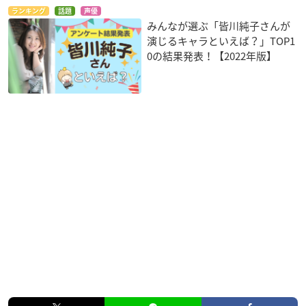
ム）」がプレゼントされます。
ランキング
話題
声優
※10,000円（税込）以上購入で「オリジナルしおりコンプリー
みんなが選ぶ「皆川純子さんが
トセット」がプレゼント。
演じるキャラといえば？」TOP1
0の結果発表！【2022年版】
【新規入会特典】
会場にてエポスカードに新規入会すると、「オリジナルしおり
コンプリートセット」がプレゼントされます。