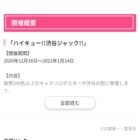
開催概要
「ハイキュー!!渋谷ジャック!!」
【開催期間】
2020年12月16日～2021年1月14日
【内容】
総勢200名以上のキャラソロポスターが渋谷の街に登場しま
す。
お待たせしました！
#ハイキュー渋谷ジャック
特設WEBが
©古舘春一／集英社
オープン！