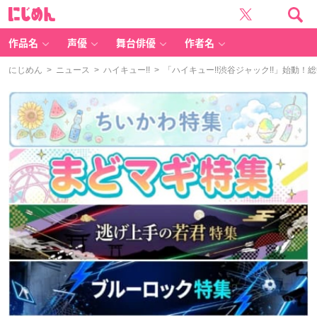
に
じ
め
ん
作品名
声優
舞台俳優
作者名
にじめん
>
ニュース
>
ハイキュー!!
> 「ハイキュー!!渋谷ジャック!!」始動