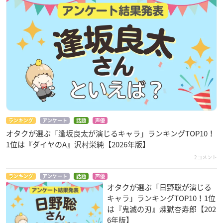
ランキング
アンケート
話題
声優
オタクが選ぶ「逢坂良太が演じるキャラ」ランキングTOP10！
1位は『ダイヤのA』沢村栄純【2026年版】
2コメント
ランキング
アンケート
話題
声優
オタクが選ぶ「日野聡が演じる
キャラ」ランキングTOP10！1位
は『鬼滅の刃』煉󠄁獄杏寿郎【202
6年版】