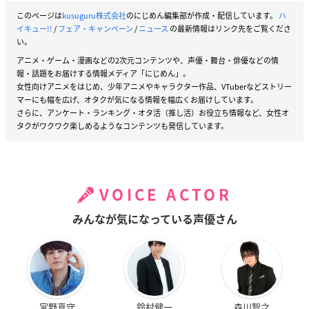
このページは
kusuguru株式会社
のにじめん編集部が作成・配信しています。
ハ
イキュー!!
/
フェア・キャンペーン
/
ニュース
の最新情報はリンク先をご覧くださ
い。
アニメ・ゲーム・漫画などの2次元コンテンツや、声優・舞台・俳優などの情
報・話題をお届けする情報メディア「にじめん」。
女性向けアニメをはじめ、少年アニメやキャラクター作品、VTuberなどストリー
マーにも幅を広げ、オタクが気になる情報を幅広くお届けしています。
さらに、アンケート・ランキング・オタ活（推し活）お役立ち情報など、女性オ
タクがワクワク楽しめるようなコンテンツも発信しています。
VOICE ACTOR
みんなが気になっている声優さん
宮野真守
鈴村健一
森川智之