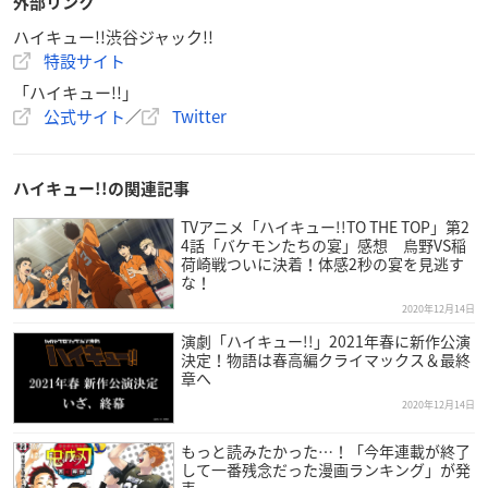
外部リンク
2020年12月16日～2021年1月14日の期間、総勢200名以上
ハイキュー!!渋谷ジャック!!
のキャラソロポスターが渋谷の街をジャック！このご時世
特設サイト
ですので地方の方や外出を自粛されている方もおうちで楽
しめるように準備中です！詳しくはコチラ！
https://t.co/Lx
「ハイキュー!!」
MUYIZFGV
公式サイト
／
Twitter
—
ハイキュー!!
.com (@haikyu_com)
December 16, 2020
ハイキュー!!の関連記事
TVアニメ「ハイキュー!!TO THE TOP」第2
4話「バケモンたちの宴」感想 烏野VS稲
荷崎戦ついに決着！体感2秒の宴を見逃す
な！
2020年12月14日
演劇「ハイキュー!!」2021年春に新作公演
決定！物語は春高編クライマックス＆最終
章へ
2020年12月14日
もっと読みたかった…！「今年連載が終了
して一番残念だった漫画ランキング」が発
表