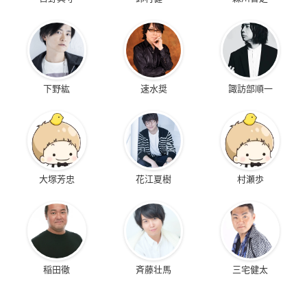
下野紘
速水奨
諏訪部順一
大塚芳忠
花江夏樹
村瀬歩
稲田徹
斉藤壮馬
三宅健太