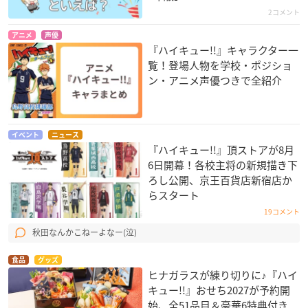
2コメント
アニメ
声優
『ハイキュー!!』キャラクター一
覧！登場人物を学校・ポジショ
ン・アニメ声優つきで全紹介
イベント
ニュース
『ハイキュー!!』頂ストアが8月
6日開幕！各校主将の新規描き下
ろし公開、京王百貨店新宿店か
らスタート
19コメント
秋田なんかこねーよなー(泣)
食品
グッズ
ヒナガラスが練り切りに♪『ハイ
キュー!!』おせち2027が予約開
始、全51品目＆豪華6特典付き