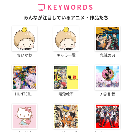
KEYWORDS
みんなが注目しているアニメ・作品たち
ちいかわ
キャラ一覧
鬼滅の刃
HUNTER...
暗殺教室
刀剣乱舞