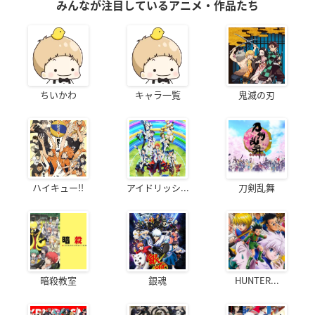
みんなが注目しているアニメ・作品たち
ちいかわ
キャラ一覧
鬼滅の刃
ハイキュー!!
アイドリッシ...
刀剣乱舞
暗殺教室
銀魂
HUNTER...