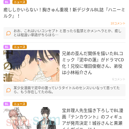
BL
ニュース
癒ししかいらない！胸きゅん重視！新デジタルBL誌『ハニーミ
ルク』！
10コメント
おお、これはいいコンセプト と思ったら監禁とかメンヘラとか、癒し
とは程遠い単語がちらほら…
BL
ニュース
兄弟の歪んだ関係を描いたBLコ
ミック『泥中の蓮』がドラマCD
化！兄役に増田俊樹さん、弟役
は小林裕介さん
6コメント
某少女漫画で泥中の蓮っていうタイトルのセンスいいなって思ってた
ら、もう存在してたのね。
BL
ニュース
宝井理人先生描き下ろしでBL漫
画『テンカウント』のフィギュ
アが発売決定！城谷さんと黒瀬