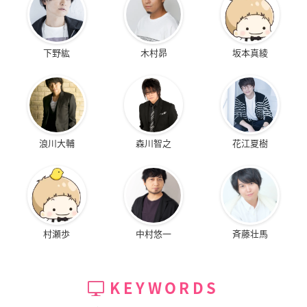
下野紘
木村昴
坂本真綾
浪川大輔
森川智之
花江夏樹
村瀬歩
中村悠一
斉藤壮馬
KEYWORDS