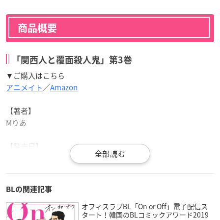
商品概要
「関西人と覆面殺人鬼」第3巻
▼ご購入はこちら
アニメイト
／
Amazon
【著者】
Mりあ
【発売日】
2020年12月17日
【価格】
BLの関連記事
750円（税別）
オフィスラブBL「On or Off」電子配信ス
タート！韓国のBLコミックアワード2019
【仕様】