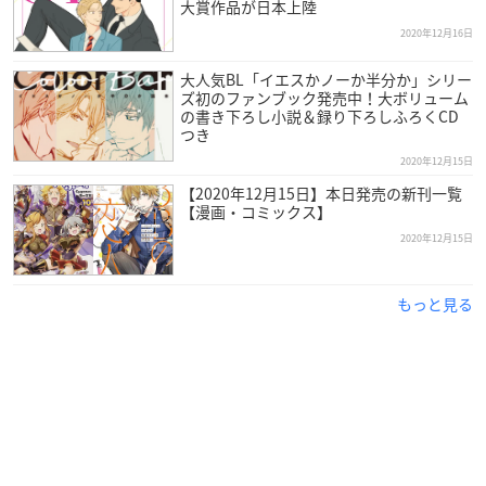
大賞作品が日本上陸
B6
2020年12月16日
【あらすじ】
大人気BL「イエスかノーか半分か」シリー
覆面殺人鬼・ディータに惚れられ監禁されている太一。
ズ初のファンブック発売中！大ボリューム
の書き下ろし小説＆録り下ろしふろくCD
殺されないように「好き」と嘘をついていたはずだったのだ
つき
が、
2020年12月15日
いつしかその嘘が「本物」になっていったことを自覚する太
【2020年12月15日】本日発売の新刊一覧
一。
【漫画・コミックス】
穏やかな監禁生活が続く中、ディータに騙していたことを話
2020年12月15日
し、
その上で今の自分の気持ちを伝えようと決意する太一をよそに
もっと見る
二人の生活が大きく変化する事件が起こり――？
殺人鬼との歪な共同生活を描いた話題作、ついに完結！