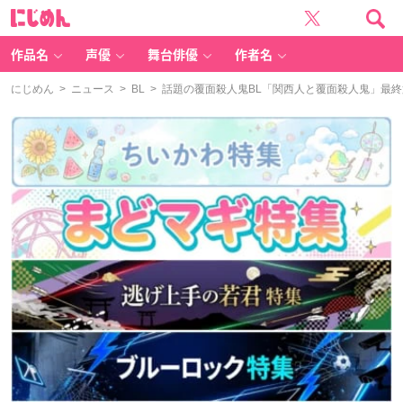
に
じ
め
ん
作品名
声優
舞台俳優
作者名
にじめん
>
ニュース
>
BL
> 話題の覆面殺人鬼BL「関西人と覆面殺人鬼」最