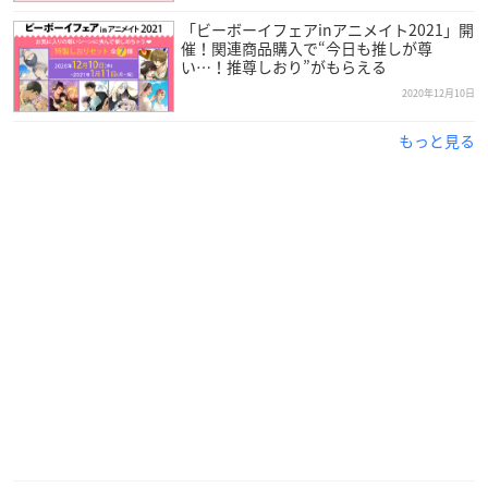
連ねる作家だが、そちらとは別に「ライラ・ペース」名義でも
「ビーボーイフェアinアニメイト2021」開
作品を発表。
催！関連商品購入で“今日も推しが尊
い…！推尊しおり”がもらえる
イタリアや英国で暮らしたことがあり、英国の映画俳優たちが
お気に入り。
2020年12月10日
好きな飲み物はダイエットコーラ。
もっと見る
【著者】
ライラ・ペース
【イラスト】
yoco
【定価】
本体 1,300円＋税
【発売日】
2020年12月15日（火）