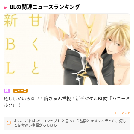
※書店での取り扱い開始日には地域差があります
BLの関連ニュースランキング
【発行】
株式会社新書館
▼ご予約・ご購入はこちらから
Amazon
BL
ニュース
癒ししかいらない！胸きゅん重視！新デジタルBL誌『ハニーミ
ルク』！
10コメント
おお、これはいいコンセプト と思ったら監禁とかメンヘラとか、癒し
とは程遠い単語がちらほら…