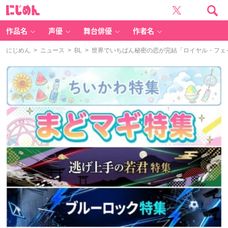
に
じ
め
ん
作品名
声優
舞台俳優
作者名
にじめん
>
ニュース
>
BL
> 世界でいちばん秘密の恋が完結「ロイヤル・フェ