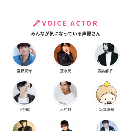
VOICE ACTOR
みんなが気になっている声優さん
宮野真守
速水奨
諏訪部順一
下野紘
木村昴
坂本真綾