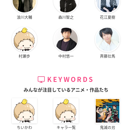
浪川大輔
森川智之
花江夏樹
村瀬歩
中村悠一
斉藤壮馬
KEYWORDS
みんなが注目しているアニメ・作品たち
ちいかわ
キャラ一覧
鬼滅の刃