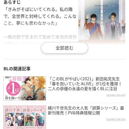
あらすじ
「きみがそばにいてくれる。私の隣
で、全世界と対峙してくれる。こんな
こと、夢にも思わなかった」
一族の前で生まれて初めて本当の自分
を明かしたジェイムスは、国民に向け
てカミングアウトする。
連日のメディアの熾烈な報道に、これ
まで自由な人生を送ってきたベンは、
BLの関連記事
すべてが思いがけない方向に進んでい
くことに戸惑いながらも、ジェイムスとの信頼を深めてゆく。
「このBLがやばい!2021」新田祐克先生
「春を抱いていた ALIVE」が1位を獲得！
叔父の企み、かつての交際相手の存在、教会との関係——
二人の俳優の永遠の愛を描くBLに注目
さまざまな困難を乗り越え、ジェイムスは王位を継ぐことがで
2020年12月14日
きるのか!?
緒川千世先生の大人気「誤算シリーズ」最
新刊発売！PV&特典情報公開
著者紹介：ライラ・ペース Lilah Pace
アメリカ南部在住。
2020年12月10日
もともとニューヨークタイムズ紙のベストセラーリストに名を