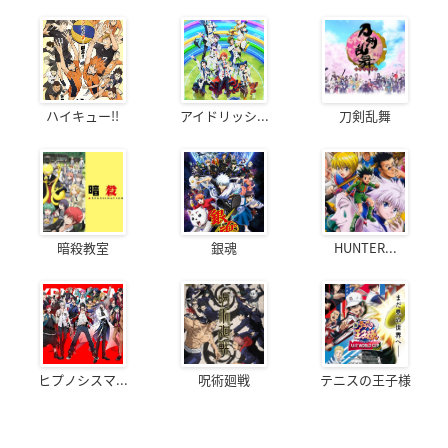
ハイキュー!!
アイドリッシ...
刀剣乱舞
暗殺教室
銀魂
HUNTER...
ヒプノシスマ...
呪術廻戦
テニスの王子様