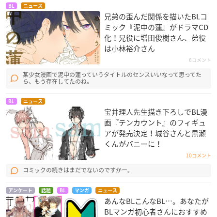
BL
ニュース
兄弟の歪んだ関係を描いたBLコ
ミック『泥中の蓮』がドラマCD
化！兄役に増田俊樹さん、弟役
は小林裕介さん
6コメント
某少女漫画で泥中の蓮っていうタイトルのセンスいいなって思ってた
ら、もう存在してたのね。
BL
ニュース
宝井理人先生描き下ろしでBL漫
画『テンカウント』のフィギュ
アが発売決定！城谷さんと黒瀬
くんがバニーに！
10コメント
コミックの続きはまだでないのですかー。
アンケート
話題
BL
マンガ
ニュース
あんなBLこんなBL…。あなたが
BLマンガ初心者さんにおすすめ