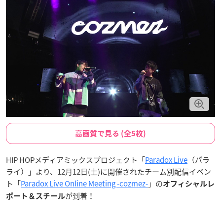
高画質で見る (全5枚)
HIP HOPメディアミックスプロジェクト「
Paradox Live
（パラ
ライ）」より、12月12日(土)に開催されたチーム別配信イベン
ト「
Paradox Live Online Meeting -cozmez-
」の
オフィシャルレ
が到着！
ポート＆スチール