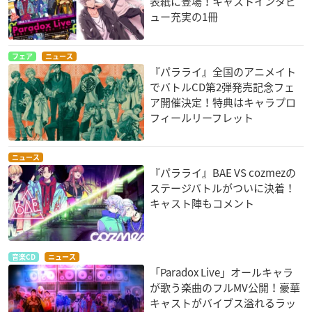
表紙に登場！キャストインタビ
ュー充実の1冊
フェア
ニュース
『パラライ』全国のアニメイト
でバトルCD第2弾発売記念フェ
ア開催決定！特典はキャラプロ
フィールリーフレット
ニュース
『パラライ』BAE VS cozmezの
ステージバトルがついに決着！
キャスト陣もコメント
音楽CD
ニュース
「Paradox Live」オールキャラ
が歌う楽曲のフルMV公開！豪華
キャストがバイブス溢れるラッ