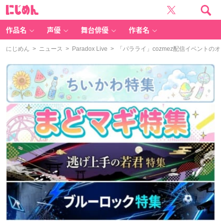
に
じ
め
ん
作品名
声優
舞台俳優
作者名
にじめん
>
ニュース
>
Paradox Live
> 「パラライ」cozmez配信イベント