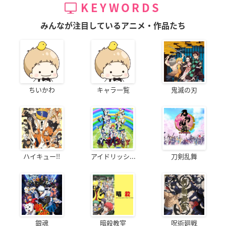
KEYWORDS
みんなが注目しているアニメ・作品たち
ちいかわ
キャラ一覧
鬼滅の刃
ハイキュー!!
アイドリッシ...
刀剣乱舞
銀魂
暗殺教室
呪術廻戦