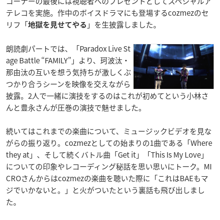
コーナーの最後には視聴者へのプレゼントとしてスペシャルア
テレコを実施。作中のボイスドラマにも登場するcozmezのセ
リフ「
」を生披露しました。
地獄を見せてやる
朗読劇パートでは、「Paradox Live St
age Battle “FAMILY”」より、珂波汰・
那由汰の互いを想う気持ちが激しくぶ
つかり合うシーンを映像を交えながら
披露。2人で一緒に演技をするのはこれが初めてという小林さ
んと豊永さんが圧巻の演技で魅せました。
続いてはこれまでの楽曲について、ミュージックビデオを見な
がらの振り返り。cozmezとしての始まりの1曲である「Where
they at」、そして続くバトル曲「Get it」「This Is My Love」
についての印象やレコーディング秘話を思い思いにトーク。MI
CROさんからはcozmezの楽曲を聴いた際に「これはBAEもマ
ジでいかないと。」と火がついたという裏話も飛び出しまし
た。