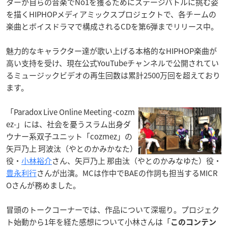
ターが自らの音楽でNo1を獲るためにステージバトルに挑む姿
を描くHIPHOPメディアミックスプロジェクトで、各チームの
楽曲とボイスドラマで構成されるCDを第6弾までリリース中。
魅力的なキャラクター達が歌い上げる本格的なHIPHOP楽曲が
高い支持を受け、現在公式YouTubeチャンネルで公開されてい
るミュージックビデオの再生回数は累計2500万回を超えており
ます。
「Paradox Live Online Meeting -cozm
ez-」には、社会を憂うスラム出身ダ
ウナー系双子ユニット「cozmez」の
矢戸乃上 珂波汰（やとのかみかなた）
役・
小林裕介
さん、矢戸乃上 那由汰（やとのかみなゆた）役・
豊永利行
さんが出演。MCは作中でBAEの作詞も担当するMICR
Oさんが務めました。
冒頭のトークコーナーでは、作品について深堀り。プロジェク
ト始動から1年を経た感想について小林さんは「
このコンテン