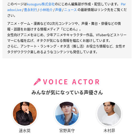
このページは
kusuguru株式会社
のにじめん編集部が作成・配信しています。
Par
adox Live
/
豊永利行
/
小林裕介
/
声優
/
ニュース
の最新情報はリンク先をご覧くだ
さい。
アニメ・ゲーム・漫画などの2次元コンテンツや、声優・舞台・俳優などの情
報・話題をお届けする情報メディア「にじめん」。
女性向けアニメをはじめ、少年アニメやキャラクター作品、VTuberなどストリー
マーにも幅を広げ、オタクが気になる情報を幅広くお届けしています。
さらに、アンケート・ランキング・オタ活（推し活）お役立ち情報など、女性オ
タクがワクワク楽しめるようなコンテンツも発信しています。
VOICE ACTOR
みんなが気になっている声優さん
速水奨
宮野真守
木村昴