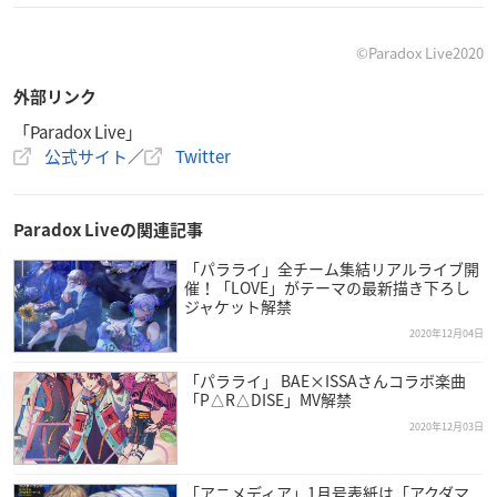
【出演】
©Paradox Live2020
小林裕介
・
豊永利行
、MC：MICRO
外部リンク
「Paradox Live」
②Paradox Live Online Meeting -BAE-
公式サイト
／
Twitter
【開催日時】
2020年12月22日(火)19:00～20:00
※
18:50～キャストコメント映像を配信
Paradox Liveの関連記事
【出演】
「パラライ」全チーム集結リアルライブ開
催！「LOVE」がテーマの最新描き下ろし
梶原岳人・村瀬歩・96猫
ジャケット解禁
2020年12月04日
③Paradox Live Online Meeting -The Cat’s Whiskers-
【開催日時】
「パラライ」 BAE×ISSAさんコラボ楽曲
「P△R△DISE」MV解禁
2021年初頭配信予定
2020年12月03日
【出演】
後日発表
「アニメディア」1月号表紙は「アクダマ