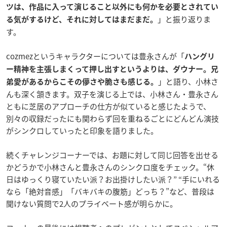
ツは、作品に入って演じること以外にも何かを必要とされてい
」と振り返りま
る気がするけど、それに対してはまだまだ。
す。
cozmezというキャラクターについては豊永さんが「
ハングリ
ー精神を主張しまくって押し出すというよりは、ダウナー。兄
」と語り、小林さ
弟愛があるからこその儚さや脆さも感じる。
んも深く頷きます。双子を演じる上では、小林さん・豊永さん
ともに芝居のアプローチの仕方が似ていると感じたようで、
別々の収録だったにも関わらず回を重ねるごとにどんどん演技
がシンクロしていったと印象を語りました。
続くチャレンジコーナーでは、お題に対して同じ回答を出せる
かどうかで小林さんと豊永さんのシンクロ度をチェック。“休
日はゆっくり寝ていたい派？お出掛けしたい派？” “手にいれる
なら「絶対音感」「バキバキの腹筋」どっち？”など、普段は
聞けない質問で2人のプライベート感が明らかに。