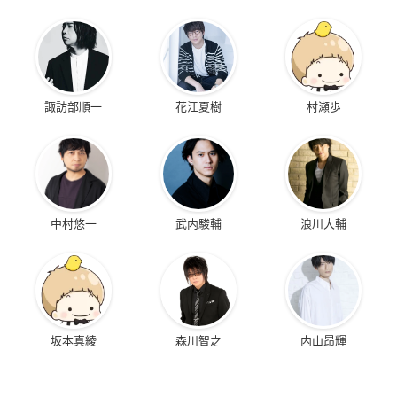
諏訪部順一
花江夏樹
村瀬歩
中村悠一
武内駿輔
浪川大輔
坂本真綾
森川智之
内山昂輝