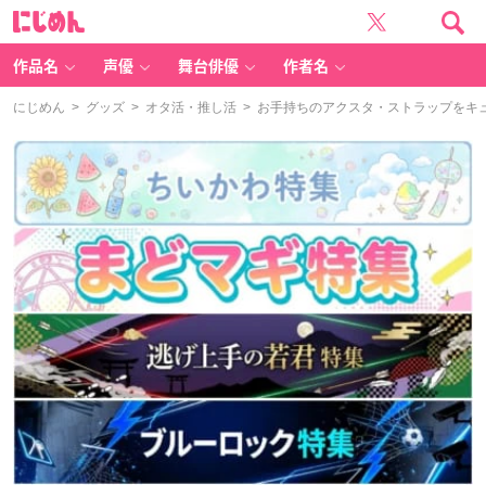
に
じ
め
ん
作品名
声優
舞台俳優
作者名
にじめん
>
グッズ
>
オタ活・推し活
> お手持ちのアクスタ・ストラップをキュ