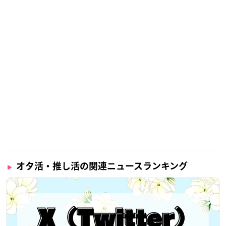
アニメイト
【価格】
1,280円
【サイズ】
発光部：153mm×H132mm
全長：132mm
※チェーンは含まず
【付属品】
チェーン×1本
Decoキャップ（Decoリング付き）×1個
オタ活・推し活の関連ニュースランキング
クリスタルシート×1枚
アクスタパクト×1個
前面/背面保護用PETシート×2枚
アクスタストッパー×8個
ハート&スター用拡散スタンド×1個