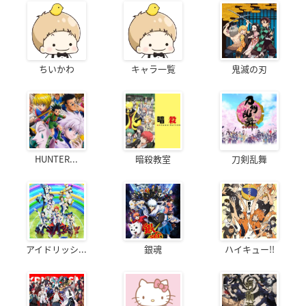
ちいかわ
キャラ一覧
鬼滅の刃
HUNTER...
暗殺教室
刀剣乱舞
アイドリッシ...
銀魂
ハイキュー!!