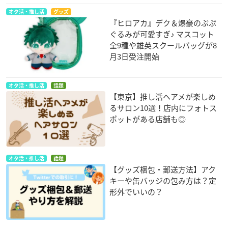
オタ活・推し活
グッズ
『ヒロアカ』デク＆爆豪のぷぷ
ぐるみが可愛すぎ♪ マスコット
全9種や雄英スクールバッグが8
月3日受注開始
オタ活・推し活
話題
【東京】推し活ヘアメが楽しめ
るサロン10選！店内にフォトス
ポットがある店舗も◎
オタ活・推し活
話題
【グッズ梱包・郵送方法】アク
キーや缶バッジの包み方は？定
形外でいいの？