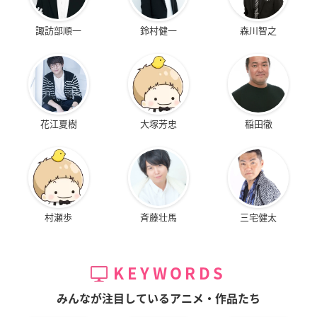
諏訪部順一
鈴村健一
森川智之
花江夏樹
大塚芳忠
稲田徹
村瀬歩
斉藤壮馬
三宅健太
KEYWORDS
みんなが注目しているアニメ・作品たち