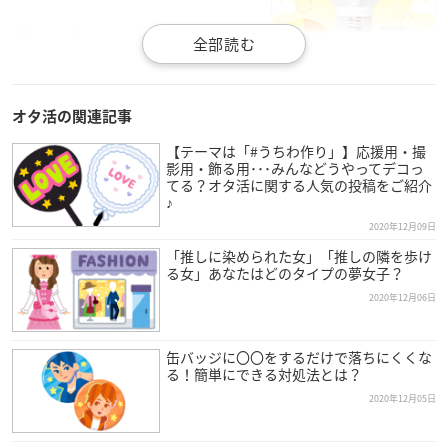
【サイズ】
発光部：153mm×H132mm
全長：132mm
※チェーンは含まず
オタ活の関連記事
【テーマは「#うちわ作り」】応援用・撮
【付属品】
影用・飾る用･･･みんなどうやってデコっ
チェーン×1本
てる？オタ活に関する人気の投稿をご紹介
♪
Decoキャップ（Decoリング付き）×1個
クリスタルシート×1枚
2020年12月09日
アクリルキーホルダー固定用PETシート×1枚
「推しに染められた女」「推しの隣を歩け
る女」あなたはどのタイプの夢女子？
前面/背面保護用PETシート×2枚
キラキラシート×2枚
2020年12月06日
透明ポリカネジ・ナット×3組
ハート＆スター用拡散スタンド×1個
缶バッジに〇〇をするだけで落ちにくくな
る！簡単にできる対処法とは？
2020年12月05日
ノンキャラオリジナル Decoハート アクスタセット
▼ご予約・ご購入はこちらから