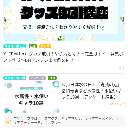
オタ活・推し活
話題
グッズ
X（Twitter）グッズ取引のやり方とマナー完全ガイド 募集ポ
スト作成〜DMテンプレまで例文付き
5
オタ活・推し活
アンケート
話題
8月1日は水の日！『鬼滅の刃』
冨岡義勇など水属性・水使いキ
ャラ10選 【アンケート結果】
15コメント
プリキュアではキュアアクア、キュアマリン、キュアマーメイド、キ
ュアフォンテーヌ、キュアラ…