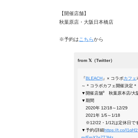
【開催店舗】
秋葉原店・大阪日本橋店
※予約は
こちら
から
『
BLEACH
』× コラボ
カフェ
～＊コラボカフェ開催決定＊
▼開催店舗⁰ 秋葉原本店/大
▼期間
2020年 12/18～12/29
2021年 1/5～1/18
※12/22・1/12は定休日で
▼予約/詳細
https://t.co/I1qH
m/EmX2g7T3Hz