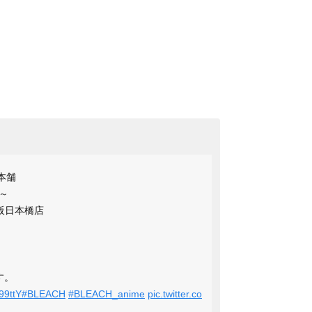
本舗
～
阪日本橋店
す。
199ttY
#BLEACH
#BLEACH_anime
pic.twitter.co