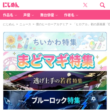
に
じ
め
ん
作品名
声優
舞台俳優
作者名
にじめん
>
ニュース
>
僕のヒーローアカデミア
> 「ヒロアカ」初の原画展「D