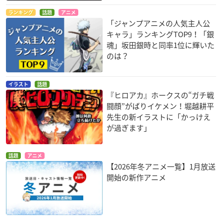
ランキング
話題
アニメ
「ジャンプアニメの人気主人公
キャラ」ランキングTOP9！「銀
魂」坂田銀時と同率1位に輝いた
のは？
イラスト
話題
『ヒロアカ』ホークスの“ガチ戦
闘顔”がばりイケメン！堀越耕平
先生の新イラストに「かっけえ
が過ぎます」
話題
アニメ
【2026年冬アニメ一覧】1月放送
開始の新作アニメ