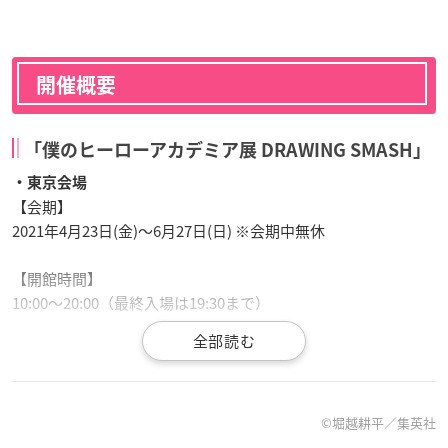
開催概要
「僕のヒーローアカデミア展 DRAWING SMASH」
・東京会場
【会期】
2021年4月23日(金)～6月27日(日) ※会期中無休
【開館時間】
10:00～20:00（最終入場は19:30まで）
【会場】
森アーツセンターギャラリー（六本木ヒルズ森タワー52F）
©堀越耕平／集英社
・大阪会場
【会期】