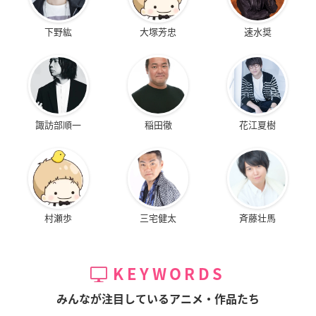
下野紘
大塚芳忠
速水奨
諏訪部順一
稲田徹
花江夏樹
村瀬歩
三宅健太
斉藤壮馬
KEYWORDS
みんなが注目しているアニメ・作品たち