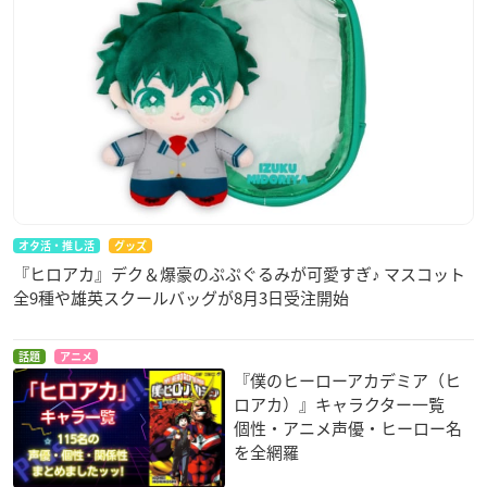
オタ活・推し活
グッズ
『ヒロアカ』デク＆爆豪のぷぷぐるみが可愛すぎ♪ マスコット
全9種や雄英スクールバッグが8月3日受注開始
話題
アニメ
『僕のヒーローアカデミア（ヒ
ロアカ）』キャラクター一覧
個性・アニメ声優・ヒーロー名
を全網羅