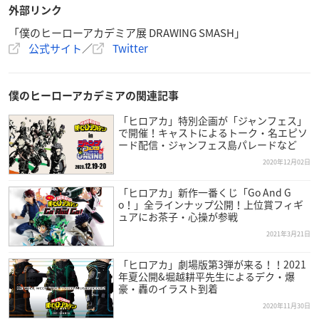
外部リンク
2021年7月16日(金)～9月5日(日) ※会期中無休
「僕のヒーローアカデミア展 DRAWING SMASH」
公式サイト
／
Twitter
【開館時間】
10:00～19:30（最終入場18:30まで）
僕のヒーローアカデミアの関連記事
【会場】
グランフロント 大阪 北館 ナレッジキャピタル イベントラボ／
「ヒロアカ」特別企画が「ジャンフェス」
で開催！キャストによるトーク・名エピソ
ナレッジシアター
ード配信・ジャンフェス島パレードなど
2020年12月02日
「ヒロアカ」新作一番くじ「Go And G
o！」全ラインナップ公開！上位賞フィギ
ュアにお茶子・心操が参戦
「
僕のヒーローアカデミア
展 DRAWING SMASH」が来る！
2021年3月21日
初の原画展が2021年春・東京、夏・大阪にて開催決定!!
公式サイトと公式Twitterも本日OPEN！
「ヒロアカ」劇場版第3弾が来る！！2021
最新情報を発信していくのでお楽しみに!!
https://t.co/3EE8
年夏公開&堀越耕平先生によるデク・爆
豪・轟のイラスト到着
U4FwSq
#ヒロアカ
#ヒロアカ展
pic.twitter.com/QY41J
dHliB
2020年11月30日