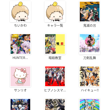
ちいかわ
キャラ一覧
鬼滅の刃
HUNTER...
暗殺教室
刀剣乱舞
サンリオ
ヒプノシスマ...
ハイキュー!!