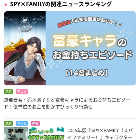
※ご利用人数にかかわらず、予約特典はご予約席数分の枚数を
SPY×FAMILYの関連ニュースランキング
お渡しします。
コラボメニュー注文特典：カレンダーカード（2021年1月～6
月）
コラボメニュー1品ご注文につきランダムで1枚お渡し、テイク
アウト限定メニューのみをご注文の方も対象です。
第1弾は名場面をカラーで表現したタワーレコードオリジナル
デザイン、第2弾はクールな表紙（1巻~5巻）＆扉絵（2巻）を
デザインです。
３点セット特典：クリアブックマーク
コラボフード+コラボスイーツ+コラボドリンクの３点をご注文
話題
アニメ
ごとに、ランダムで1枚お渡しします。
跡部景吾・鈴木園子など富豪キャラによるお金持ちエピソー
クリアブックマークは、挟んだ部分からアーニャが飛び出すデ
ド！億単位のお金を動かすびっくり行動も
ザインです。
話題
マンガ
声優
2025年版『SPY×FAMILY（スパ
イファミリー）』キャラクター