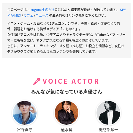
このページは
kusuguru株式会社
のにじめん編集部が作成・配信しています。
SPY
×FAMILY
/
カフェ
/
ニュース
の最新情報はリンク先をご覧ください。
アニメ・ゲーム・漫画などの2次元コンテンツや、声優・舞台・俳優などの情
報・話題をお届けする情報メディア「にじめん」。
女性向けアニメをはじめ、少年アニメやキャラクター作品、VTuberなどストリー
マーにも幅を広げ、オタクが気になる情報を幅広くお届けしています。
さらに、アンケート・ランキング・オタ活（推し活）お役立ち情報など、女性オ
タクがワクワク楽しめるようなコンテンツも発信しています。
VOICE ACTOR
みんなが気になっている声優さん
宮野真守
速水奨
諏訪部順一