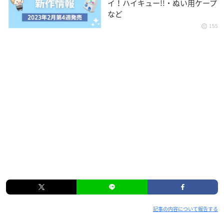
と甲子園店、福岡パルコ店、TOWER RECORDS CAFE 表参道
イ！ハイキュー!!・ぬい用ケープ
など
店、TOWER RECORDS CAFE 名古屋栄スカイル店、TOWER RE
CORDS CAFE 梅田NU茶屋町店、タワーレコード オンライン
155
コラボグッズ専用ページ：
TOWER RECORDS
パネル展示
描きおろしイラストのアーニャ等身大パネルや原作イラストの
パネルをタワーレコード一部店舗に設置して、コラボグッズを
盛り上げます。
【設置店舗】
札幌ピヴォ店、仙台パルコ店、郡山店、渋谷店、池袋店、新宿
店、横浜ビブレ店、浦和店、名古屋近鉄パッセ店
記事の内容について報告する