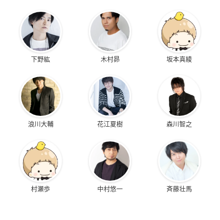
下野紘
木村昴
坂本真綾
浪川大輔
花江夏樹
森川智之
村瀬歩
中村悠一
斉藤壮馬