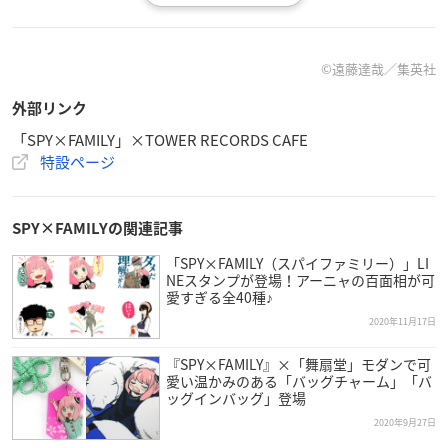
表参道店
（東京都渋谷区神宮前6-3-9 井門原宿ビル2F）
©遠藤達哉／集英社
第1弾：2020年12月24日(木)～2021年1月11日(月)
第2弾：2021年1月12日(火)～2021年1月24日(日)
外部リンク
営業時間：11:00～20:40（テイクアウトL.O／19:40）
「SPY×FAMILY」×TOWER RECORDS CAFE
※12月31日（木）は19:00までの短縮営業。
特設ページ
※1月1日(金)、2日(土)は休業。
SPY×FAMILYの関連記事
「SPY×FAMILY（スパイファミリー）」LI
名古屋栄スカイル店
NEスタンプが登場！アーニャの百面相が可
（愛知県名古屋市中区栄3-4-5 SKYLE 9F）
愛すぎる全40種♪
第1弾：2020年12月24日(木)～2021年1月５日(火)
2020年11月17日
第2弾：2021年1月6日(水)～2021年1月16日(土)
『SPY×FAMILY』×「舞扇堂」モダンで可
営業時間：11:00～20:40（テイクアウトL.O／19:40）
愛い温かみのある「バッグチャーム」「バ
※12月31日（木）は17時50分までの短縮営業。
ッグインバッグ」登場
※1月1日(金)、2日(土)は休業。
2020年9月27日