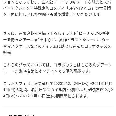
ションとなっており、主人公アーニャのキュートな魅力とスパ
イ×アクション×特殊家族コメディ「SPY×FAMILY」の世界観
を全面に押し出した空間を
していただけます。
五感で堪能
さらに、遠藤達哉先生描き下ろしイラスト“
ピーナッツのギタ
”を中心に、原作イラストをキーホルダー
ーを持ったアーニャ
やマスクケースなどのアイテムに落とし込んだコラボグッズを
販売。
これらのグッズについては、コラボカフェはもちろんタワーレ
コード対象34店舗とオンラインでも購入可能です。
コラボカフェは、表参道店で2020年12月24日(木)～2021年1月2
4日(日)の期間、名古屋栄スカイル店と梅田NU茶屋町店で12月2
4日(木)～2021年1月16日(土)の期間開催されます。