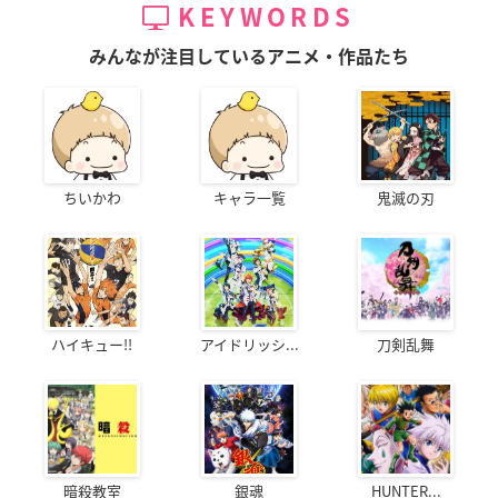
KEYWORDS
みんなが注目しているアニメ・作品たち
ちいかわ
キャラ一覧
鬼滅の刃
ハイキュー!!
アイドリッシ...
刀剣乱舞
暗殺教室
銀魂
HUNTER...