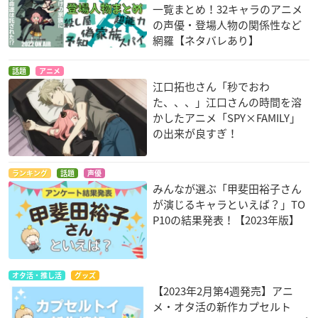
一覧まとめ！32キャラのアニメ
コラボグッズ情報
の声優・登場人物の関係性など
網羅【ネタバレあり】
【予約受付日時】
2020年12月7日(月)10：00
話題
アニメ
※カフェ店舗では予約＆取置不可。
江口拓也さん「秒でおわ
た、、、」江口さんの時間を溶
【発売日】
かしたアニメ「SPY×FAMILY」
の出来が良すぎ！
2020年12月24日(木)
【取扱店舗】
ランキング
話題
声優
タワーレコード渋谷店、新宿店、札幌ピヴォ店、苫小牧店、下
みんなが選ぶ「甲斐田裕子さん
田店、仙台パルコ店、郡山店、池袋店、アリオ亀有店、TOWE
が演じるキャラといえば？」TO
Rminiダイバーシティ東京 プラザ店、ららぽーと立川立飛店、
P10の結果発表！【2023年版】
八王子店、町田店、川崎店、グランツリー武蔵小杉店、横浜ビ
ブレ店、イオンレイクタウン店、浦和店、アリオ川口店、アリ
オ上尾店、高崎オーパ店、新潟店、金沢フォーラス店、上田
オタ活・推し活
グッズ
店、名古屋近鉄パッセ店、東浦店、北花田店、高槻阪急店、ア
【2023年2月第4週発売】アニ
リオ八尾店、京都店、橿原店、明石店、TOWERminiららぽー
メ・オタ活の新作カプセルト