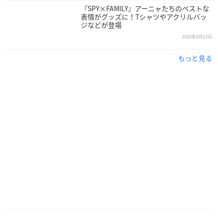
『SPY×FAMILY』アーニャたちのベストな
表情がグッズに！Tシャツやアクリルバッ
梅田NU茶屋町店
ジなどが登場
（大阪府大阪市北区茶屋町10-12 NU chayamachi 6F）
2020年9月15日
第1弾：2020年12月24日(木)～2021年1月５日(火)
もっと見る
第2弾：2021年1月6日(水)～2021年1月16日(土)
営業時間：11:15～21:20（テイクアウトL.O／20:20）
※12月31日(木)～1月2日(土)は休業。
ノベルティ
カフェ
予約特典：アーニャの喜怒哀楽ステッカー
チケットぴあにて「ご予約特典&お食事券付き予約チケット」
をご購入された方にランダムで1枚お渡しします。
キュートすぎるアーニャの喜怒哀楽の表情をタワーレコードス
タッフでアンケートを募り6種セレクトしました。