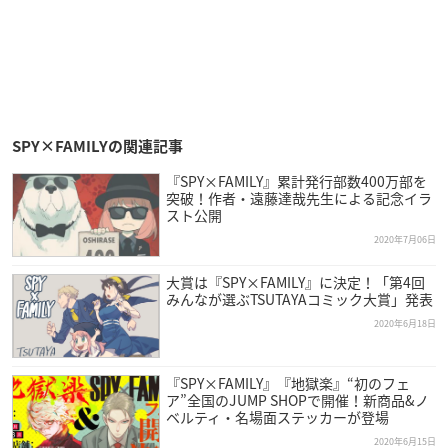
SPY×FAMILYの関連記事
『SPY×FAMILY』累計発行部数400万部を
突破！作者・遠藤達哉先生による記念イラ
スト公開
2020年7月06日
大賞は『SPY×FAMILY』に決定！「第4回
みんなが選ぶTSUTAYAコミック大賞」発表
2020年6月18日
『SPY×FAMILY』『地獄楽』“初のフェ
ア”全国のJUMP SHOPで開催！新商品&ノ
ベルティ・名場面ステッカーが登場
2020年6月15日