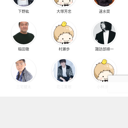
下野紘
大塚芳忠
速水奨
稲田徹
村瀬歩
諏訪部順一
三宅健太
花江夏樹
小林沙苗
KEYWORDS
みんなが注目しているアニメ・作品たち