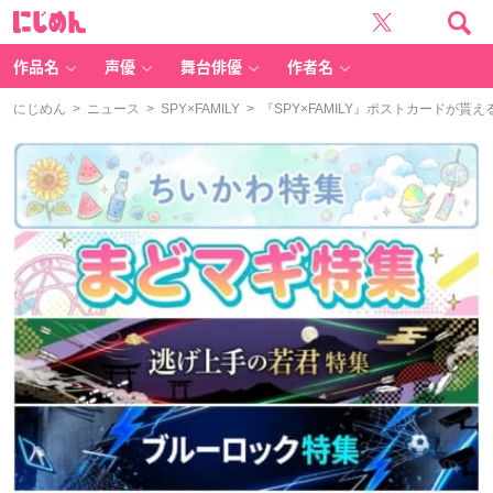
に
じ
め
ん
作品名
声優
舞台俳優
作者名
にじめん
>
ニュース
>
SPY×FAMILY
> 『SPY×FAMILY』ポストカード