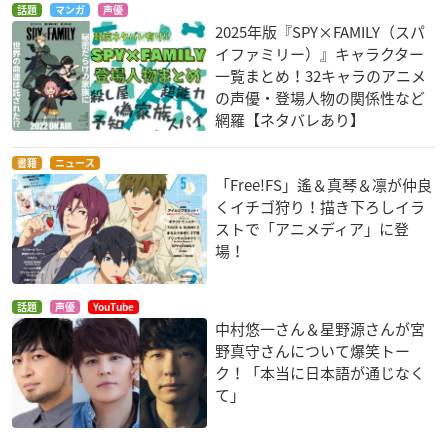
話題
マンガ
声優
2025年版『SPY×FAMILY（スパ
イファミリー）』キャラクター
一覧まとめ！32キャラのアニメ
の声優・登場人物の関係性など
網羅【ネタバレあり】
書籍
ニュース
「Free!FS」遙＆真琴＆凛が仲良
くイチゴ狩り！描き下ろしイラ
ストで「アニメディア」に登
場！
話題
声優
YouTube
中村悠一さん＆星野源さんが宮
野真守さんについて爆笑トー
ク！「本当に日本語が通じなく
て」