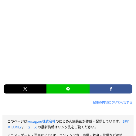
記事の内容について報告する
このページは
kusuguru株式会社
のにじめん編集部が作成・配信しています。
SPY
×FAMILY
/
ニュース
の最新情報はリンク先をご覧ください。
アニメ・ゲーム・漫画などの2次元コンテンツや、声優・舞台・俳優などの情