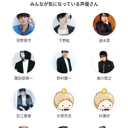
みんなが気になっている声優さん
宮野真守
下野紘
速水奨
諏訪部順一
鈴村健一
森川智之
花江夏樹
大塚芳忠
村瀬歩