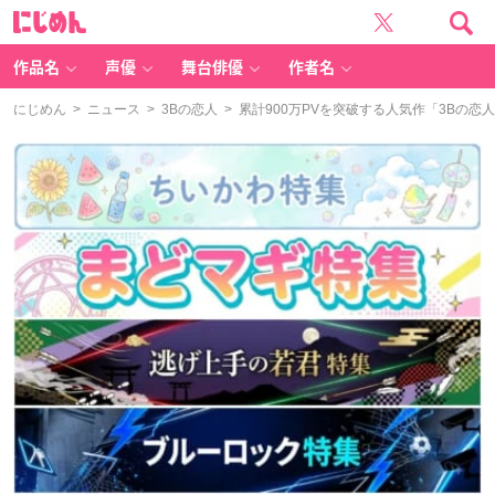
に
じ
め
ん
作品名
声優
舞台俳優
作者名
にじめん
>
ニュース
>
3Bの恋人
> 累計900万PVを突破する人気作「3Bの