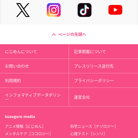
ページの先頭へ
にじめんについて
記事掲載について
お問い合わせ
プレスリリース送付先
利用規約
プライバシーポリシー
インフォマティブデータポリシ
運営会社
ー
kusuguru
media
アニメ情報［にじめん］
科学ニュース［ナゾロジー］
メンタルケア［ココロジー］
心理テスト［シンリ］