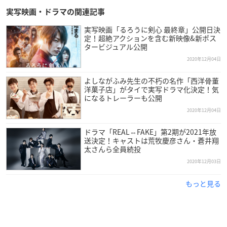
脚本：政池洋佑、藤原珠恵
実写映画・ドラマの関連記事
チーフプロデューサー：山崎宏太 (ABCテレビ)
実写映画「るろうに剣心 最終章」公開日決
プロデューサ：矢内達也 (ABCテレビ)、清家優輝 (ファインエ
定！超絶アクションを含む新映像&新ポス
ンターテイメント)
タービジュアル公開
制作協力：ファインエンターテイメント
2020年12月04日
制作著作：ABCグループホールディングス ABCテレビ
よしながふみ先生の不朽の名作「西洋骨董
洋菓子店」がタイで実写ドラマ化決定！気
【キャスト】
になるトレーラーも公開
馬場ふみか
2020年12月04日
神谷健太
HIROSHI（FIVE NEW OLD）
ドラマ「REAL⇔FAKE」第2期が2021年放
八木アリサ
送決定！キャストは荒牧慶彦さん・蒼井翔
太さんら全員続投
みひろ
2020年12月03日
田村健太郎
永尾まりや
もっと見る
前山剛久
井上苑子
白川和子
桜田通