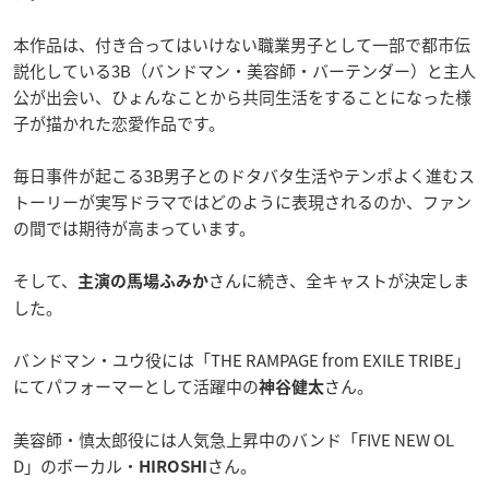
本作品は、付き合ってはいけない職業男子として一部で都市伝
説化している3B（バンドマン・美容師・バーテンダー）と主人
公が出会い、ひょんなことから共同生活をすることになった様
子が描かれた恋愛作品です。
毎日事件が起こる3B男子とのドタバタ生活やテンポよく進むス
トーリーが実写ドラマではどのように表現されるのか、ファン
の間では期待が高まっています。
そして、
さんに続き、全キャストが決定しま
主演の馬場ふみか
した。
バンドマン・ユウ役には「THE RAMPAGE from EXILE TRIBE」
にてパフォーマーとして活躍中の
さん。
神谷健太
美容師・慎太郎役には人気急上昇中のバンド「FIVE NEW OL
D」のボーカル・
さん。
HIROSHI