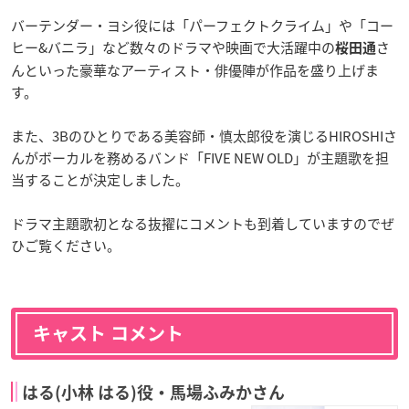
バーテンダー・ヨシ役には「パーフェクトクライム」や「コー
ヒー&バニラ」など数々のドラマや映画で大活躍中の
さ
桜田通
んといった豪華なアーティスト・俳優陣が作品を盛り上げま
す。
また、3Bのひとりである美容師・慎太郎役を演じるHIROSHIさ
んがボーカルを務めるバンド「FIVE NEW OLD」が主題歌を担
当することが決定しました。
ドラマ主題歌初となる抜擢にコメントも到着していますのでぜ
ひご覧ください。
キャスト コメント
はる(小林 はる)役・馬場ふみかさん