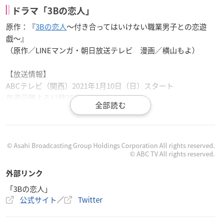
ドラマ「3Bの恋人」
原作：『
3Bの恋人
〜付き合ってはいけない職業男子との恋遊
戯〜』
（原作／LINEマンガ・朝日放送テレビ 漫画／横山もよ）
【放送情報】
ABCテレビ（関西）2021年1月10日（日）スタート
毎週日曜よる11時25分
テレビ朝日（関東）2021年1月9日（土）スタート
毎週土曜深夜2時30分
※その他地域でも放送
※地上波放送終了後、TVer・GYAO!にて見逃し配信あり
© Asahi Broadcasting Group Holdings Corporation All rights reserved.
© ABC TV All rights reserved.
【配信情報】
地上波放送終了翌日より、U-NEXT にて独占配信
外部リンク
※TVer・GYAO!での見逃し配信は除く
「3Bの恋人」
公式サイト
／
Twitter
【スタッフ】
監督：瀧悠輔、的場政行、高杉考宏