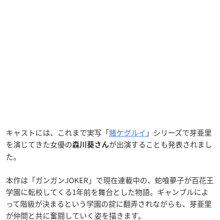
キャストには、これまで実写「
賭ケグルイ
」シリーズで芽亜里
を演じてきた女優の
が出演することも発表されまし
森川葵さん
た。
本作は「ガンガンJOKER」で現在連載中の、蛇喰夢子が百花王
学園に転校してくる1年前を舞台とした物語。ギャンブルによ
って階級が決まるという学園の掟に翻弄されながらも、芽亜里
が仲間と共に奮闘していく姿を描きます。