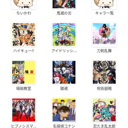
ちいかわ
鬼滅の刃
キャラ一覧
ハイキュー!!
アイドリッシ...
刀剣乱舞
暗殺教室
銀魂
呪術廻戦
ヒプノシスマ...
名探偵コナン
忍たま乱太郎