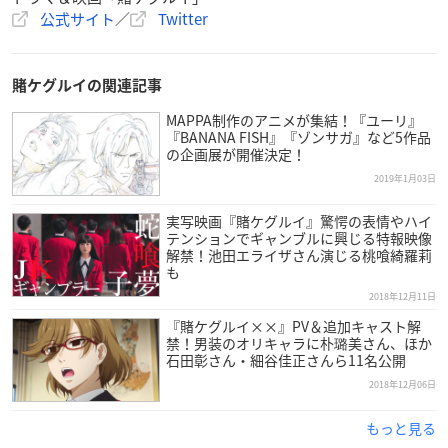
♥️_______
公式サイト
／
Twitter
ドラマ
#賭ケグルイ双
製作決定
_______♠️
人気No.1キャラクター✨早乙女芽亜里の活躍を描く
#賭ケグ
賭ケグルイの関連記事
ルイ
の1年前の物語が
#森川葵
主演で実写ドラマ化決定💥
MAPPA制作のアニメが集結！『ユーリ』
キャスト/監督コメントはこちらから👇
https://t.co/tnd39In
『BANANA FISH』『ゾンサガ』など5作品
wl7
pic.twitter.com/b6JLffXeiy
の企画展が開催決定！
— 映画&ドラマ『
賭ケグルイ
』 (@kakegurui_jp)
Decembe
2019年1月03日
r 1, 2020
実写映画『賭ケグルイ』驚愕の表情やハイ
テンションでギャンブルに興じる特報映像
解禁！池田エライザさん演じる桃喰綺羅莉
も
2018年12月11日
『賭ケグルイ××』PV＆追加キャスト解
禁！男装のオリキャラに朴璐美さん、ほか
石田彰さん・細谷佳正さんら11名公開
2018年12月06日
もっと見る