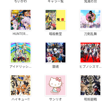
ちいかわ
キャラ一覧
鬼滅の刃
HUNTER...
暗殺教室
刀剣乱舞
アイドリッシ...
銀魂
ヒプノシスマ...
ハイキュー!!
サンリオ
呪術廻戦