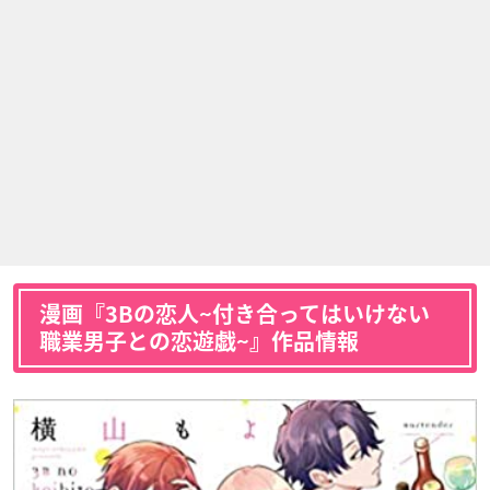
漫画『3Bの恋人~付き合ってはいけない
職業男子との恋遊戯~』作品情報