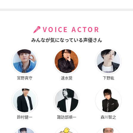
VOICE ACTOR
みんなが気になっている声優さん
宮野真守
速水奨
下野紘
鈴村健一
諏訪部順一
森川智之