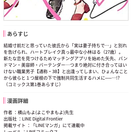
あらすじ
結婚寸前だと思っていた彼氏から「実は妻子持ちで…」と別れ
を告げられ、ハートブレイク真っ最中な小林はる（27歳）。
新たな恋を見つけるためマッチングアプリを始めた矢先、バン
ドマン・美容師・バーテンダー…つまり絶対に付き合ってはい
けない職業男子【通称・3B】と出逢ってしまい、ひょんなこと
から彼らと１つ屋根の下で強制共同生活するハメに──…!?
（コミックス第1巻あらすじ）
漫画詳細
作者 ：横山もよ(よこやまもよ)先生
出版社 ：LINE Digital Frontier
掲載サイト ：「LINEマンガ」にて連載中
レーベル ：LINEコミックス