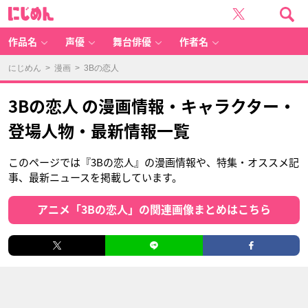
に
じ
め
ん
作品名
声優
舞台俳優
作者名
にじめん
>
漫画
> 3Bの恋人
3Bの恋人 の漫画情報・キャラクター・
登場人物・最新情報一覧
このページでは『3Bの恋人』の漫画情報や、特集・オススメ記
事、最新ニュースを掲載しています。
アニメ「3Bの恋人」の関連画像まとめはこちら