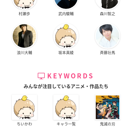
村瀬歩
武内駿輔
森川智之
浪川大輔
坂本真綾
斉藤壮馬
KEYWORDS
みんなが注目しているアニメ・作品たち
ちいかわ
キャラ一覧
鬼滅の刃