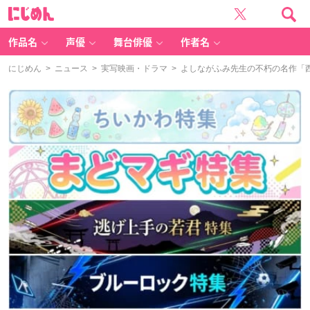
に
じ
め
ん
作品名
声優
舞台俳優
作者名
にじめん
>
ニュース
>
実写映画・ドラマ
> よしながふみ先生の不朽の名作「