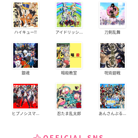
ハイキュー!!
アイドリッシ...
刀剣乱舞
銀魂
暗殺教室
呪術廻戦
ヒプノシスマ...
忍たま乱太郎
あんさんぶる...
OFFICIAL SNS