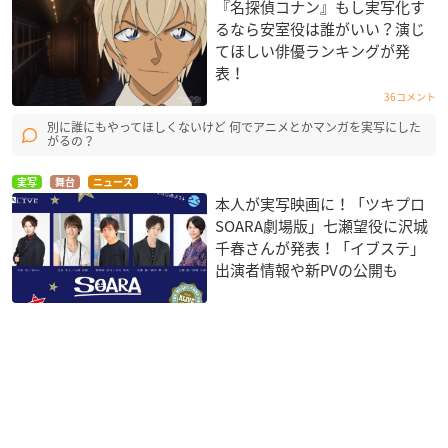
『名探偵コナン』もし実写化す
るなら安室役は誰がいい？演じ
てほしい俳優ランキングが発
表！
36コメント
別に誰にもやってほしくないけど 何でアニメとかマンガを実写にした
がるの？
実写
舞台
ニュース
本人が実写映画に！「ツキプロ
SOARA劇場版」七瀬望役に沢城
千春さんが発表！「イブステ」
出演者情報や新PVの公開も