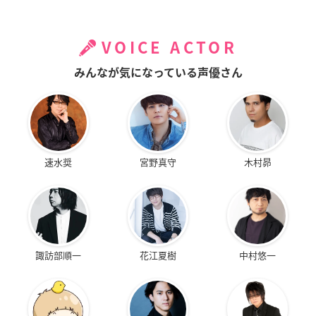
VOICE ACTOR
みんなが気になっている声優さん
速水奨
宮野真守
木村昴
諏訪部順一
花江夏樹
中村悠一