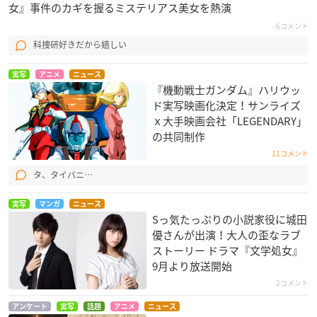
女』事件のカギを握るミステリアス美女を熱演
6コメント
科捜研好きだから嬉しい
実写
アニメ
ニュース
『機動戦士ガンダム』ハリウッ
ド実写映画化決定！サンライズ
ｘ大手映画会社​「LEGENDARY​​」
の共同制作
11コメント
タ、タイバニ…
実写
マンガ
ニュース
Sっ気たっぷりの小説家役に城田
優さんが出演！大人の歪なラブ
ストーリー ドラマ『文学処女』
9月より放送開始
2コメント
アンケート
実写
話題
アニメ
ニュース