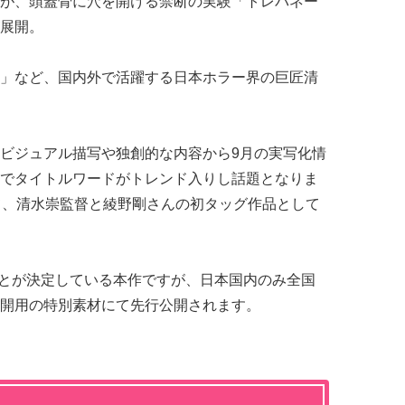
が、頭蓋骨に穴を開ける禁断の実験「トレパネー
展開。
」など、国内外で活躍する日本ホラー界の巨匠清
゙ジュアル描写や独創的な内容から9月の実写化情
゙タイトルワードがトレンド入りし話題となりま
て、清水崇監督と綾野剛さんの初タッグ作品として
れることが決定している本作ですが、日本国内のみ全国
公開用の特別素材にて先行公開されます。