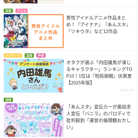
話題
アニメ
男性アイドルアニメ作品まと
め！『アイナナ』『あんスタ』
『ツキウタ』など12作品
ランキング
話題
声優
オタクが選ぶ「内田雄馬が演じ
るキャラクター」ランキングTO
P10！1位は『呪術廻戦』伏黒恵
【2025年版】
1コメント
話題
「あんスタ」宣伝カーが風俗求
人宣伝「バニラ」のパロディで
批判殺到「運営の倫理観おかし
い」