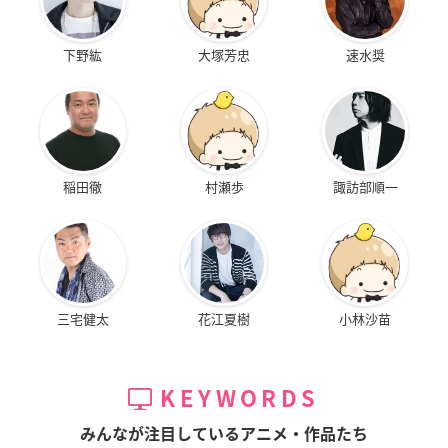
下野紘
大塚芳忠
速水奨
稲田徹
村瀬歩
諏訪部順一
三宅健太
花江夏樹
小林沙苗
KEYWORDS
みんなが注目しているアニメ・作品たち