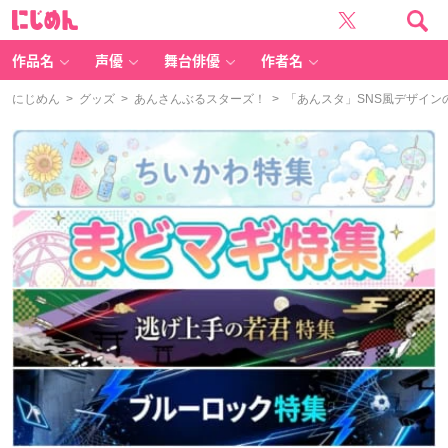
に
じ
め
ん
作品名
声優
舞台俳優
作者名
にじめん
>
グッズ
>
あんさんぶるスターズ！
> 「あんスタ」SNS風デザイ