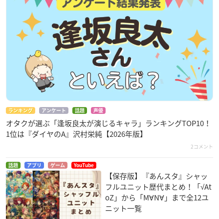
ランキング
アンケート
話題
声優
オタクが選ぶ「逢坂良太が演じるキャラ」ランキングTOP10！
1位は『ダイヤのA』沢村栄純【2026年版】
2コメント
話題
アプリ
ゲーム
YouTube
【保存版】『あんスタ』シャッ
フルユニット歴代まとめ！「√At
oZ」から「M∀N∀」まで全12ユ
ニット一覧