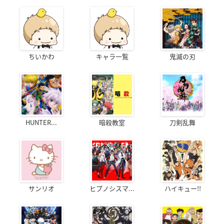
ちいかわ
キャラ一覧
鬼滅の刃
HUNTER...
暗殺教室
刀剣乱舞
サンリオ
ヒプノシスマ...
ハイキュー!!