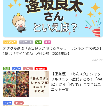
ランキング
アンケート
話題
声優
オタクが選ぶ「逢坂良太が演じるキャラ」ランキングTOP10！
1位は『ダイヤのA』沢村栄純【2026年版】
2コメント
話題
アプリ
ゲーム
YouTube
【保存版】『あんスタ』シャッ
フルユニット歴代まとめ！「√At
oZ」から「M∀N∀」まで全12ユ
ニット一覧
アプリ
ゲーム