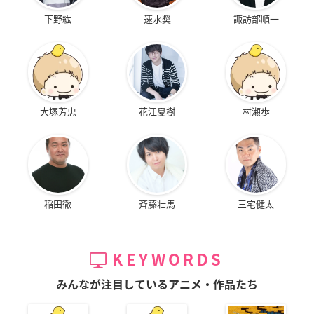
下野紘
速水奨
諏訪部順一
大塚芳忠
花江夏樹
村瀬歩
稲田徹
斉藤壮馬
三宅健太
KEYWORDS
みんなが注目しているアニメ・作品たち