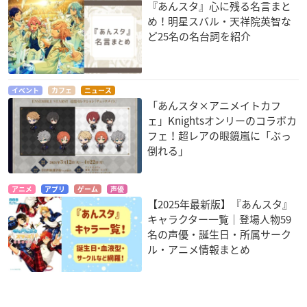
『あんスタ』心に残る名言まと
め！明星スバル・天祥院英智な
ど25名の名台詞を紹介
イベント
カフェ
ニュース
「あんスタ×アニメイトカフ
ェ」Knightsオンリーのコラボカ
フェ！超レアの眼鏡嵐に「ぶっ
倒れる」
アニメ
アプリ
ゲーム
声優
【2025年最新版】『あんスタ』
キャラクター一覧｜登場人物59
名の声優・誕生日・所属サーク
ル・アニメ情報まとめ