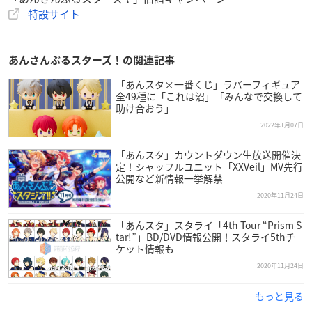
特設サイト
す。
【特典内容】
あんさんぶるスターズ！の関連記事
特典名：あんスタ！メンバーサイン入りイラストカード（全13
種）
「あんスタ×一番くじ」ラバーフィギュア
全49種に「これは沼」「みんなで交換して
サイズ：CDジャケットサイズ
助け合おう」
使用ジャケット：アルバムシリーズのジャケット＋教師ユニッ
2022年1月07日
ト「Rainbow Stairway」
※特典はランダム配布となります。
「あんスタ」カウントダウン生放送開催決
※特典は無くなり次第終了となります。予めご了承ください。
定！シャッフルユニット「XXVeil」MV先行
公開など新情報一挙解禁
2020年11月24日
「あんスタ」スタライ「4th Tour “Prism S
tar!”」BD/DVD情報公開！スタライ5thチ
ケット情報も
2020年11月24日
もっと見る