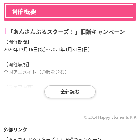
開催概要
「あんさんぶるスターズ！」旧譜キャンペーン
【開催期間】
2020年12月16日(水)～2021年1月31日(日)
【開催場所】
全国アニメイト（通販を含む）
【フェア内容】
期間中、対象商品をご購入2,000円（税込）ごとにイラストカ
ード（全13種）が1枚プレゼントされます。
【対象商品】
© 2014 Happy Elements K.K
「
あんさんぶるスターズ！
」音楽・映像商品（舞台除く）全商
外部リンク
品
※「あんさんぶるスターズ！！」シリーズは対象外となりま
「あんさんぶるスターズ！」旧譜キャンペーン