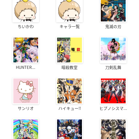
ちいかわ
キャラ一覧
鬼滅の刃
HUNTER...
暗殺教室
刀剣乱舞
サンリオ
ハイキュー!!
ヒプノシスマ...