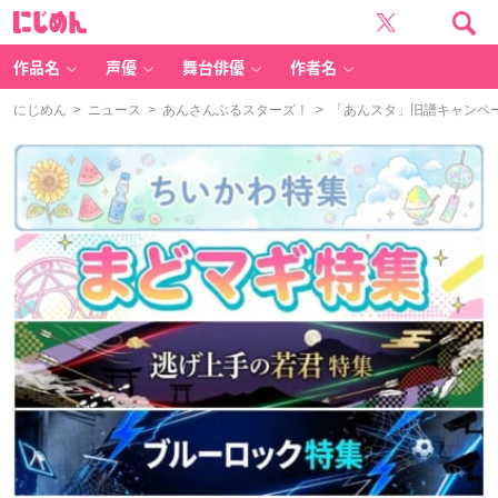
に
じ
め
ん
作品名
声優
舞台俳優
作者名
にじめん
>
ニュース
>
あんさんぶるスターズ！
> 「あんスタ」旧譜キャンペ