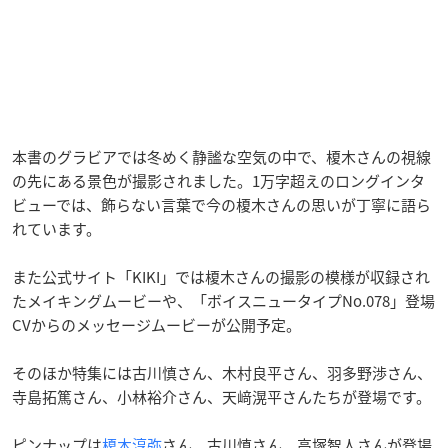
本書のグラビアでは冬めく静謐な空気の中で、榎木さんの視線
の先にある景色が撮影されました。1万字超えのロングインタ
ビューでは、飾らない言葉で今の榎木さんの思いが丁寧に語ら
れています。
また公式サイト「KIKI」では榎木さんの撮影の模様が収録され
たメイキングムービーや、「ボイスニュータイプNo.078」登場
CVからのメッセージムービーが公開予定。
そのほか特集には古川慎さん、木村良平さん、羽多野渉さん、
寺島拓篤さん、小林裕介さん、天﨑滉平さんたちが登場です。
ピンナップは
榎木淳弥
さん、古川慎さん、高塚智人さんが登場