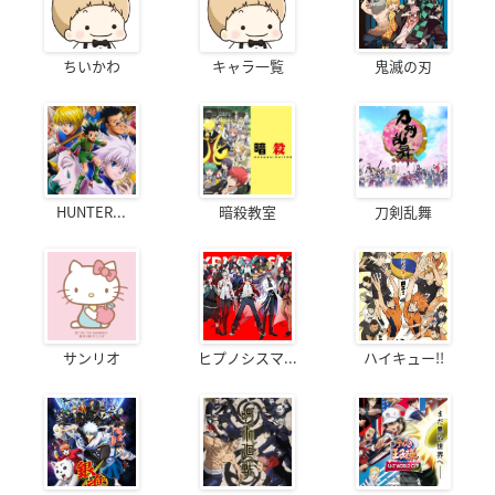
ちいかわ
キャラ一覧
鬼滅の刃
HUNTER...
暗殺教室
刀剣乱舞
サンリオ
ヒプノシスマ...
ハイキュー!!