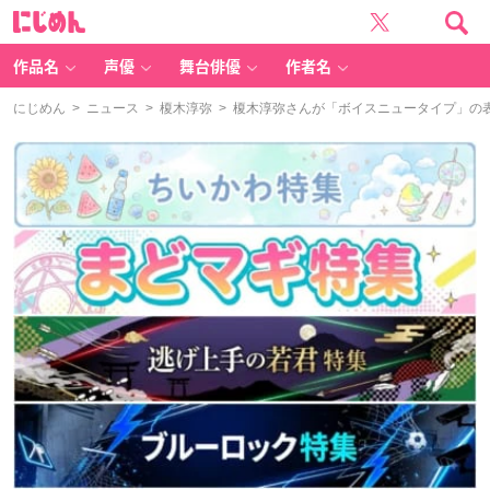
に
じ
め
ん
作品名
声優
舞台俳優
作者名
にじめん
>
ニュース
>
榎木淳弥
> 榎木淳弥さんが「ボイスニュータイプ」の