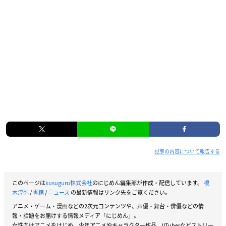
記事の内容について報告する
このページは
kusuguru株式会社
のにじめん編集部が作成・配信しています。
榎
木淳弥
/
書籍
/
ニュース
の最新情報はリンク先をご覧ください。
アニメ・ゲーム・漫画などの2次元コンテンツや、声優・舞台・俳優などの情
報・話題をお届けする情報メディア「にじめん」。
女性向けアニメをはじめ、少年アニメやキャラクター作品、VTuberなどストリー