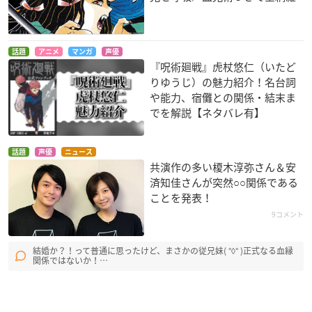
話題
アニメ
マンガ
声優
『呪術廻戦』虎杖悠仁（いたど
りゆうじ）の魅力紹介！名台詞
や能力、宿儺との関係・結末ま
でを解説【ネタバレ有】
話題
声優
ニュース
共演作の多い榎木淳弥さん＆安
済知佳さんが突然○○関係である
ことを発表！
9コメント
結婚か？！って普通に思ったけど、まさかの従兄妹( °◊° )正式なる血縁
関係ではないか！…