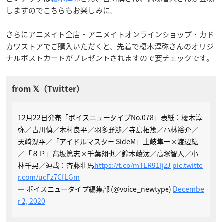
しますのでこちらもお楽しみに。
さらにアニメイト全店・アニメイトオンラインショップ・カド
カワストアでご購入いただくと、先着で榎木淳弥さんのオリジ
ナルポストカードがプレゼントされますので要チェックです。
12月22日発売「ボイスニュータイプNo.078」表紙：榎木淳
弥／古川慎／木村良平／羽多野渉／寺島拓篤／小林裕介／
天﨑滉平／「アイドルマスター SideM」土岐隼一×渡辺紘
／「８Ｐ」髙坂篤志×千葉翔也／鈴木崚汰／高塚智人／小
林千晃／連載：斉藤壮馬
https://t.co/mTLR91IjZJ
pic.twitte
r.com/ucFz7CfLGm
— ボイスニュータイプ編集部 (@voice_newtype)
Decembe
r 2, 2020