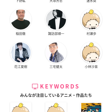
下野紘
大塚芳忠
速水奨
稲田徹
諏訪部順一
村瀬歩
花江夏樹
三宅健太
小林沙苗
KEYWORDS
みんなが注目しているアニメ・作品たち