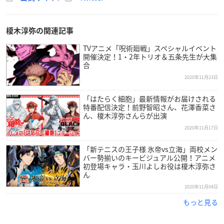
榎木淳弥の関連記事
TVアニメ「呪術廻戦」スペシャルイベント
開催決定！1・2年トリオ＆五条先生が大集
合
2020年11月23日
「はたらく細胞」最新情報がお届けされる
特番配信決定！前野智昭さん、花澤香菜さ
ん、榎木淳弥さんらが出演
2020年11月17日
「新テニスの王子様 氷帝vs立海」両校メン
バー勢揃いのキービジュアル公開！アニメ
初登場キャラ・玉川よしお役は榎木淳弥さ
ん
2020年11月04日
もっと見る