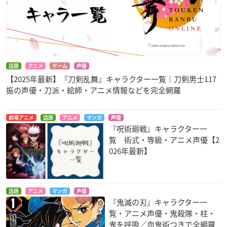
話題
アニメ
ゲーム
声優
【2025年最新】『刀剣乱舞』キャラクター一覧｜刀剣男士117
振の声優・刀派・絵師・アニメ情報などを完全網羅
劇場アニメ
話題
アニメ
マンガ
声優
『呪術廻戦』キャラクター一
覧 術式・等級・アニメ声優【2
026年最新】
話題
アニメ
マンガ
声優
『鬼滅の刃』キャラクター一
覧・アニメ声優・鬼殺隊・柱・
鬼を呼吸／血鬼術つきで全網羅