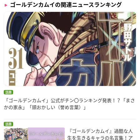
月島軍曹：竹本英史
ゴールデンカムイの関連ニュースランキング
鯉登少尉：小西克幸
※敬称略
関連商品
TV ゴールデンカムイ 7 初回限定版
話題
「ゴールデンカムイ」公式がチン〇ランキング発表！？「まさ
かの家永」「頭おかしい（誉め言葉）」
話題
『ゴールデンカムイ』過酷な人
生を生きるキャラの名言集！ア