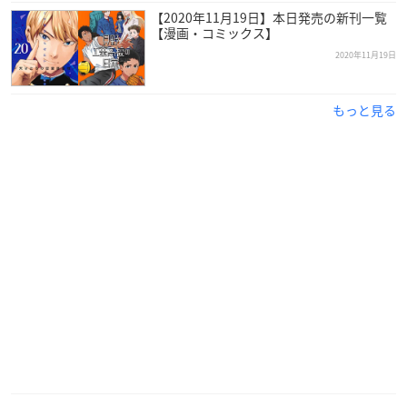
ロシア語監修：Eugenio Uzhinin
【2020年11月19日】本日発売の新刊一覧
音楽：末廣健一郎
【漫画・コミックス】
アニメーション制作：ジェノスタジオ
2020年11月19日
製作：
ゴールデンカムイ
製作委員会
もっと見る
【キャスト】
杉元佐一：小林親弘
アシ(リ)パ：白石晴香
白石由竹：伊藤健太郎
鶴見中尉：大塚芳忠
土方歳三：中田譲治
尾形百之助：津田健次郎
谷垣源次郎：細谷佳正
牛山辰馬：乃村健次
永倉新八：菅生隆之
家永カノ：大原さやか
キロランケ：てらそままさき
インカ(ラ)マッ：能登麻美子
二階堂浩平：杉田智和