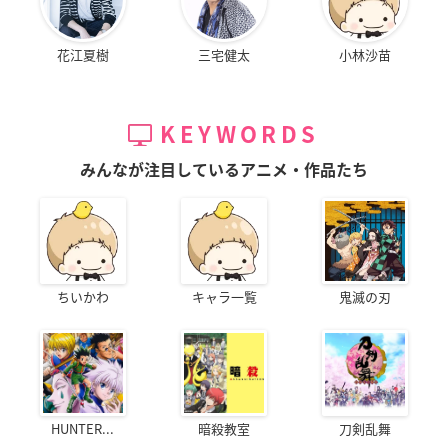
花江夏樹
三宅健太
小林沙苗
KEYWORDS
みんなが注目しているアニメ・作品たち
ちいかわ
キャラ一覧
鬼滅の刃
HUNTER...
暗殺教室
刀剣乱舞