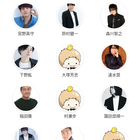
宮野真守
鈴村健一
森川智之
下野紘
大塚芳忠
速水奨
稲田徹
村瀬歩
諏訪部順一