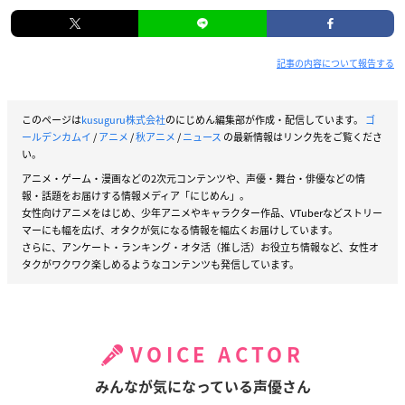
記事の内容について報告する
このページは
kusuguru株式会社
のにじめん編集部が作成・配信しています。
ゴ
ールデンカムイ
/
アニメ
/
秋アニメ
/
ニュース
の最新情報はリンク先をご覧くださ
い。
アニメ・ゲーム・漫画などの2次元コンテンツや、声優・舞台・俳優などの情
報・話題をお届けする情報メディア「にじめん」。
女性向けアニメをはじめ、少年アニメやキャラクター作品、VTuberなどストリー
マーにも幅を広げ、オタクが気になる情報を幅広くお届けしています。
さらに、アンケート・ランキング・オタ活（推し活）お役立ち情報など、女性オ
タクがワクワク楽しめるようなコンテンツも発信しています。
VOICE ACTOR
みんなが気になっている声優さん