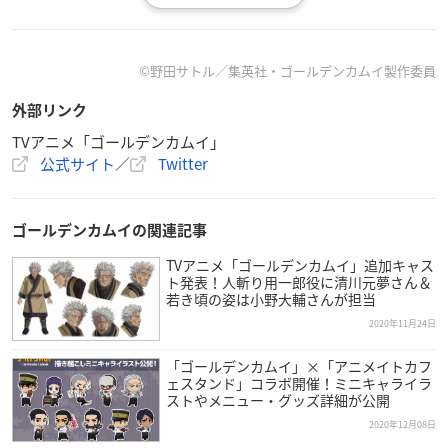
TVer：毎週月曜23:30～一週間見逃し配信
【スタッフ】
©野田サトル／集英社・ゴールデンカムイ製作委員
原作：野田サトル（集英社「週刊ヤングジャンプ」連載）
外部リンク
監督：難波日登志
シリーズ構成：高木登
TVアニメ「ゴールデンカムイ」
公式サイト
／
Twitter
キャラクターデザイン：大貫健一
プロップ設定：渡辺浩二
動物設定：廣江啓輔
ゴールデンカムイの関連記事
美術監督：森川篤
美術設定：大久保知江
TVアニメ「ゴールデンカムイ」追加キャス
ト発表！人斬り用一郎役に清川元夢さん＆
色彩設計：茂木孝浩
若き頃の姿は小野大輔さんが担当
撮影監督：長田雄一郎
2020年11月24日
CGディレクター：宍戸光太郎
編集：定松剛
「ゴールデンカムイ」×「アニメイトカフ
音響監督：明田川仁
ェスタンド」コラボ開催！ミニキャライラ
ストやメニュー・グッズ詳細が公開
音響制作：マジックカプセル
2020年12月08日
アイヌ語監修：中川裕