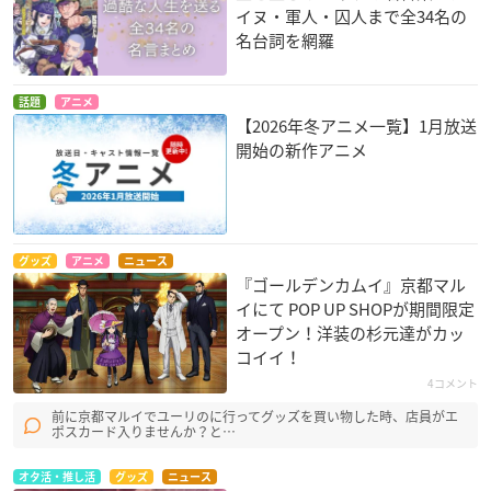
イヌ・軍人・囚人まで全34名の
名台詞を網羅
話題
アニメ
【2026年冬アニメ一覧】1月放送
開始の新作アニメ
▼ご予約・ご購入はこちらから
グッズ
アニメ
ニュース
アニメイト
『ゴールデンカムイ』京都マル
イにて POP UP SHOPが期間限定
オープン！洋装の杉元達がカッ
コイイ！
4コメント
前に京都マルイでユーリのに行ってグッズを買い物した時、店員がエ
ポスカード入りませんか？と…
オタ活・推し活
グッズ
ニュース