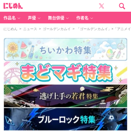
に
じ
め
ん
作品名
声優
舞台俳優
作者名
にじめん
>
ニュース
>
ゴールデンカムイ
> 「ゴールデンカムイ」×「アニメ