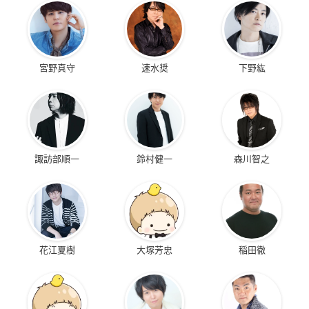
宮野真守
速水奨
下野紘
諏訪部順一
鈴村健一
森川智之
花江夏樹
大塚芳忠
稲田徹