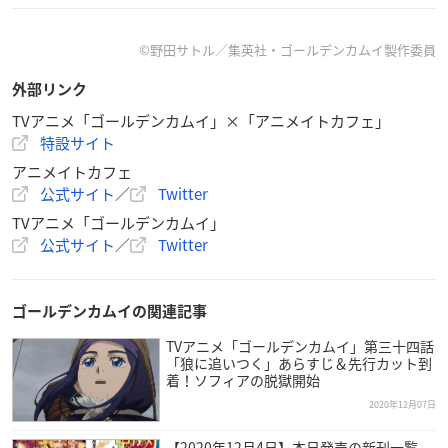
【TVアニメ『
ゴールデンカムイ
』】
©野田サトル／集英社・ゴールデンカムイ製作委員
■開催店舗：アニメイトカフェスタンドHareza池袋
外部リンク
■開催期間：2020/12/16～2021/1/18
TVアニメ「ゴールデンカムイ」×「アニメイトカフェ」
コラボメニュー＆限定グッズ、
特設サイト
描き起こしミニキャライラストを公開ッ！
#ゴールデンカム
イ
#ゴールデンカムイ_x_animatecafe
pic.twitter.com/rB1
アニメイトカフェ
XH8RXb0
公式サイト
／
Twitter
— アニメイトカフェ総合 (@animate_cafe)
December 7, 2
TVアニメ「ゴールデンカムイ」
020
公式サイト
／
Twitter
ゴールデンカムイの関連記事
TVアニメ「ゴールデンカムイ」第三十四話
「狼に追いつく」あらすじ＆先行カット到
着！ソフィアの脱獄開始
2020年12月07日
【2020年12月4日】本日発売の新刊一覧