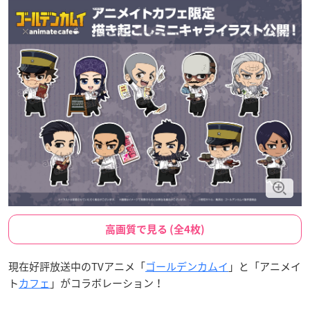
高画質で見る (全4枚)
現在好評放送中のTVアニメ「
ゴールデンカムイ
」と「アニメイ
ト
カフェ
」がコラボレーション！