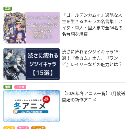
話題
『ゴールデンカムイ』過酷な人
生を生きるキャラの名言集！ア
イヌ・軍人・囚人まで全34名の
名台詞を網羅
渋さに痺れるジジイキャラ15
選！『金カム』土方、『ワン
ピ』レイリーなどの魅力とは？
話題
アニメ
【2026年冬アニメ一覧】1月放送
開始の新作アニメ
グッズ
アニメ
ニュース