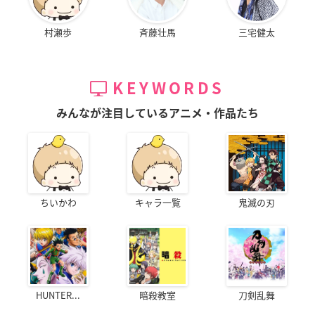
村瀬歩
斉藤壮馬
三宅健太
KEYWORDS
みんなが注目しているアニメ・作品たち
ちいかわ
キャラ一覧
鬼滅の刃
HUNTER...
暗殺教室
刀剣乱舞