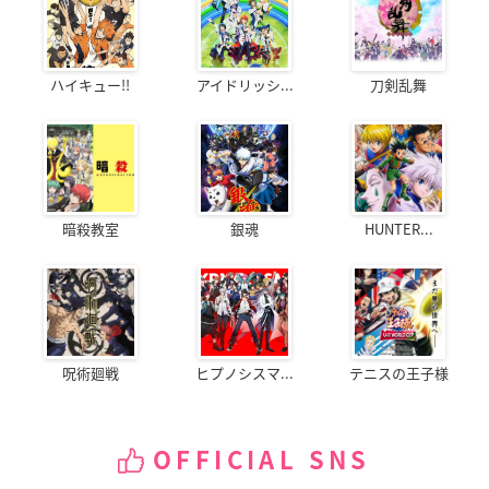
ハイキュー!!
アイドリッシ...
刀剣乱舞
暗殺教室
銀魂
HUNTER...
呪術廻戦
ヒプノシスマ...
テニスの王子様
OFFICIAL SNS