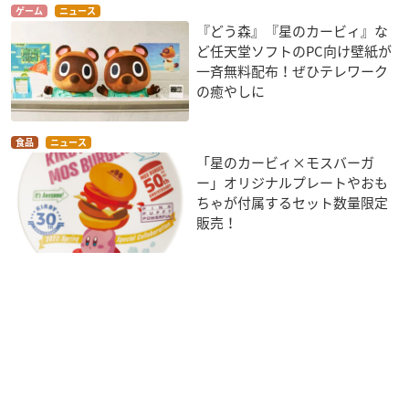
ゲーム
ニュース
『どう森』『星のカービィ』な
ど任天堂ソフトのPC向け壁紙が
一斉無料配布！ぜひテレワーク
の癒やしに
食品
ニュース
「星のカービィ×モスバーガ
ー」オリジナルプレートやおも
ちゃが付属するセット数量限定
販売！