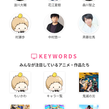
浪川大輔
花江夏樹
森川智之
村瀬歩
中村悠一
斉藤壮馬
KEYWORDS
みんなが注目しているアニメ・作品たち
ちいかわ
キャラ一覧
鬼滅の刃