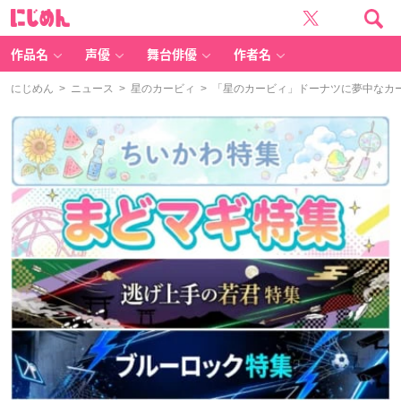
に
じ
め
ん
作品名
声優
舞台俳優
作者名
にじめん
>
ニュース
>
星のカービィ
> 「星のカービィ」ドーナツに夢中なカ