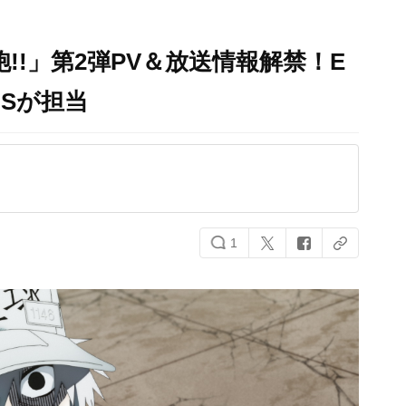
!!」第2弾PV＆放送情報解禁！E
iSが担当
1