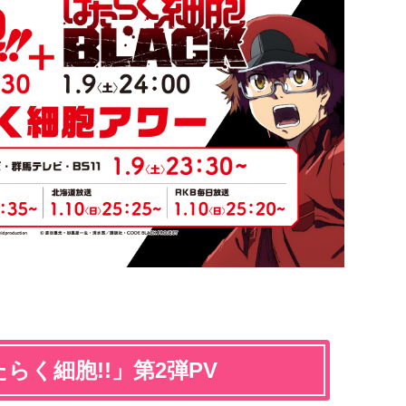
らく細胞!!」第2弾PV