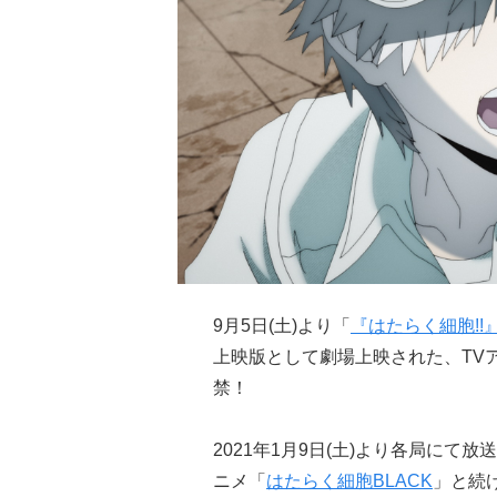
9月5日(土)より「
『はたらく細胞!!
上映版として劇場上映された、TV
禁！
2021年1月9日(土)より各局に
ニメ「
はたらく細胞BLACK
」と続