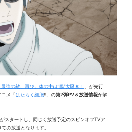
』最強の敵、再び。体の中は“腸”大騒ぎ！
」が先行
アニメ「
はたらく細胞
!!」の
第2弾PV＆放送情報
が解
て放送がスタートし、同じく放送予定のスピンオフTVア
けての放送となります。