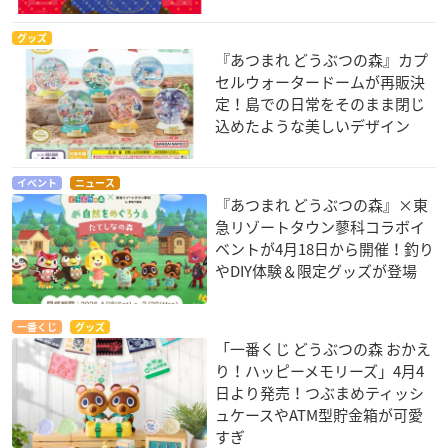
グッズ
『あつまれ どうぶつの森』カプ
セルウォータードームが再販決
定！島での日常をそのまま閉じ
込めたような美しいデザイン
イベント
ニュース
『あつまれ どうぶつの森』×東
急リゾートタウン蓼科コラボイ
ベントが4月18日から開催！釣り
やDIY体験＆限定グッズが登場
一番くじ
グッズ
「一番くじ どうぶつの森 おかえ
り！ハッピーメモリーズ」4月4
日より発売！つぶまめティッシ
ュケースやATM型貯金箱が可愛
すぎ