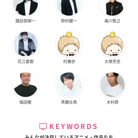
諏訪部順一
鈴村健一
森川智之
花江夏樹
村瀬歩
大塚芳忠
稲田徹
斉藤壮馬
木村昴
KEYWORDS
みんなが注目しているアニメ・作品たち