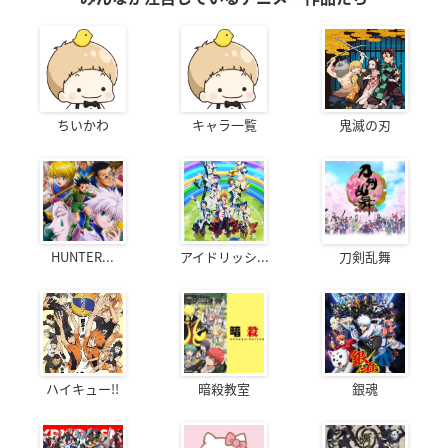
ちいかわ
キャラ一覧
鬼滅の刃
HUNTER...
アイドリッシ...
刀剣乱舞
ハイキュー!!
暗殺教室
銀魂