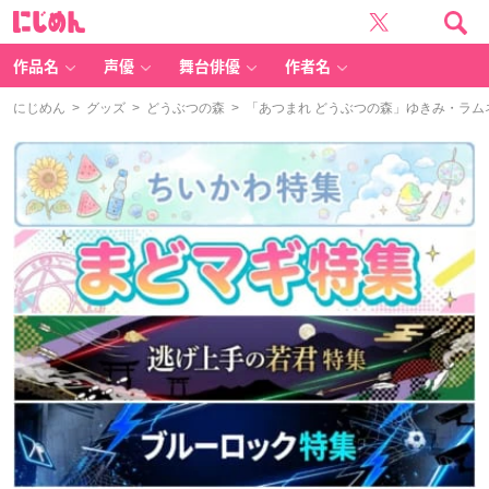
に
じ
め
ん
作品名
声優
舞台俳優
作者名
にじめん
>
グッズ
>
どうぶつの森
> 「あつまれ どうぶつの森」ゆきみ・ラ