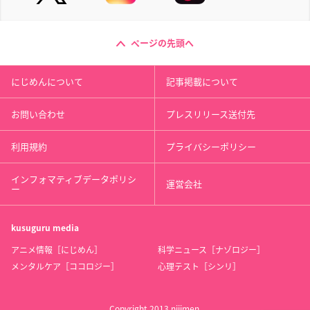
ページの先頭へ
にじめんについて
記事掲載について
お問い合わせ
プレスリリース送付先
利用規約
プライバシーポリシー
インフォマティブデータポリシ
運営会社
ー
kusuguru
media
アニメ情報［にじめん］
科学ニュース［ナゾロジー］
メンタルケア［ココロジー］
心理テスト［シンリ］
Copyright 2013 nijimen.