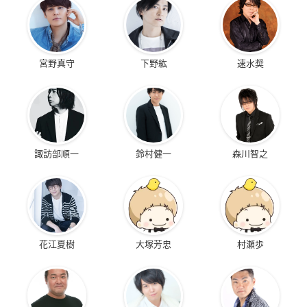
宮野真守
下野紘
速水奨
諏訪部順一
鈴村健一
森川智之
花江夏樹
大塚芳忠
村瀬歩