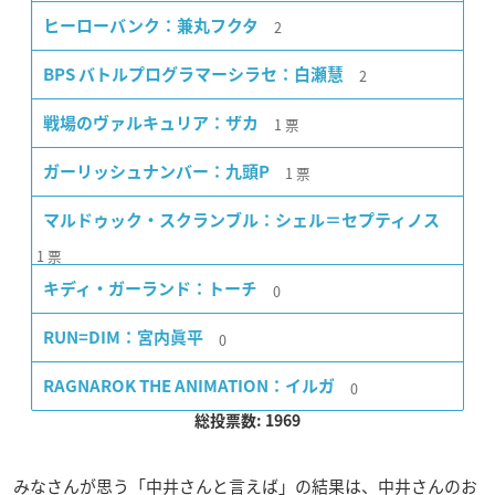
2
ヒーローバンク：兼丸フクタ
2
BPS バトルプログラマーシラセ：白瀬慧
1
票
戦場のヴァルキュリア：ザカ
1
票
ガーリッシュナンバー：九頭P
マルドゥック・スクランブル：シェル＝セプティノス
1
票
0
キディ・ガーランド：トーチ
0
RUN=DIM：宮内眞平
0
RAGNAROK THE ANIMATION：イルガ
総投票数: 1969
みなさんが思う「中井さんと言えば」の結果は、中井さんのお