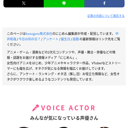
記事の内容について報告する
このページは
kusuguru株式会社
のにじめん編集部が作成・配信しています。
中
井和哉
/
今日は何の日？
/
アンケート
/
誕生日
/
話題
の最新情報はリンク先をご覧
ください。
アニメ・ゲーム・漫画などの2次元コンテンツや、声優・舞台・俳優などの情
報・話題をお届けする情報メディア「にじめん」。
女性向けアニメをはじめ、少年アニメやキャラクター作品、VTuberなどストリー
マーにも幅を広げ、オタクが気になる情報を幅広くお届けしています。
さらに、アンケート・ランキング・オタ活（推し活）お役立ち情報など、女性オ
タクがワクワク楽しめるようなコンテンツも発信しています。
VOICE ACTOR
みんなが気になっている声優さん