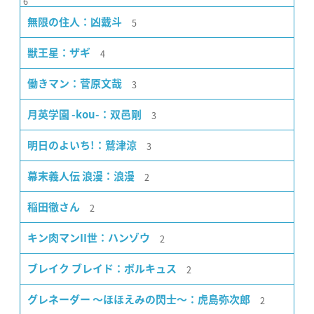
6
5
無限の住人：凶戴斗
4
獣王星：ザギ
3
働きマン：菅原文哉
3
月英学園 -kou-：双邑剛
3
明日のよいち!：鷲津涼
2
幕末義人伝 浪漫：浪漫
2
稲田徹さん
2
キン肉マンII世：ハンゾウ
2
ブレイク ブレイド：ボルキュス
2
グレネーダー 〜ほほえみの閃士〜：虎島弥次郎