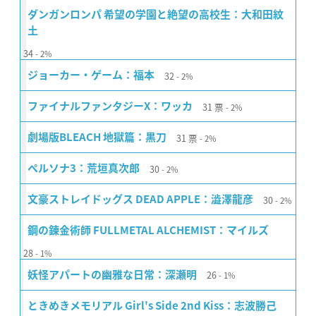
ダンガンロンパ 希望の学園と絶望の高校生：大和田紋
土
34
2%
32
ジョーカー・ゲーム：福本
2%
31
票
ファイナルファンタジーX：ワッカ
2%
31
票
劇場版BLEACH 地獄篇：黒刀
2%
30
ペルソナ3：荒垣真次郎
2%
30
文豪ストレイドッグス DEAD APPLE：澁澤龍彦
2%
鋼の錬金術師 FULLMETAL ALCHEMIST：マイルズ
28
1%
26
妖怪アパートの幽雅な日常：深瀬明
1%
ときめきメモリアル Girl's Side 2nd Kiss：志波勝己