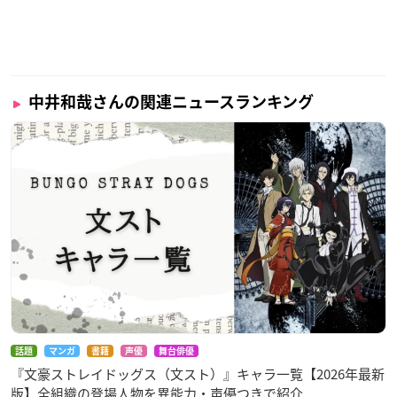
中井和哉さんの関連ニュースランキング
話題
マンガ
書籍
声優
舞台俳優
『文豪ストレイドッグス（文スト）』キャラ一覧【2026年最新
版】全組織の登場人物を異能力・声優つきで紹介