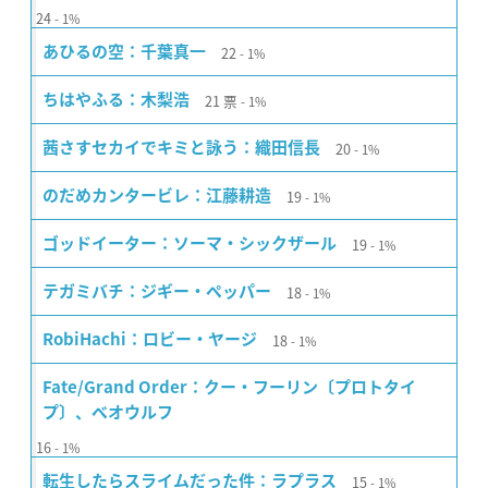
24
1%
22
あひるの空：千葉真一
1%
21
票
ちはやふる：木梨浩
1%
20
茜さすセカイでキミと詠う：織田信長
1%
19
のだめカンタービレ：江藤耕造
1%
19
ゴッドイーター：ソーマ・シックザール
1%
18
テガミバチ：ジギー・ペッパー
1%
18
RobiHachi：ロビー・ヤージ
1%
Fate/Grand Order：クー・フーリン〔プロトタイ
プ〕、ベオウルフ
16
1%
15
転生したらスライムだった件：ラプラス
1%