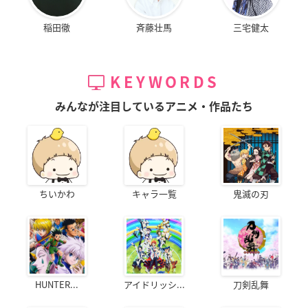
稲田徹
斉藤壮馬
三宅健太
KEYWORDS
みんなが注目しているアニメ・作品たち
ちいかわ
キャラ一覧
鬼滅の刃
HUNTER...
アイドリッシ...
刀剣乱舞