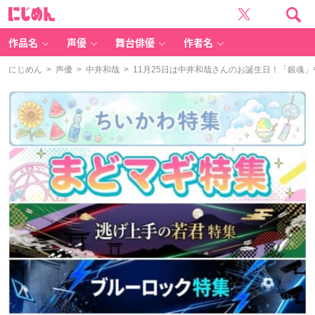
に
じ
め
ん
作品名
声優
舞台俳優
作者名
にじめん
>
声優
>
中井和哉
> 11月25日は中井和哉さんのお誕生日！「銀魂」