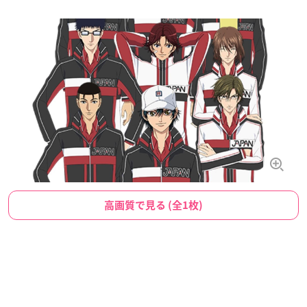
高画質で見る (全1枚)