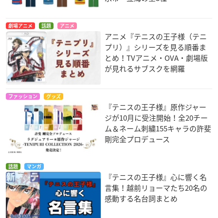
劇場アニメ
話題
アニメ
アニメ『テニスの王子様（テニ
プリ）』シリーズを見る順番ま
とめ！TVアニメ・OVA・劇場版
が見れるサブスクを網羅
ファッション
グッズ
『テニスの王子様』原作ジャー
ジが10月に受注開始！全20チー
ム＆ネーム刺繍155キャラの許斐
剛完全プロデュース
話題
マンガ
『テニスの王子様』心に響く名
言集！越前リョーマたち20名の
感動する名台詞まとめ