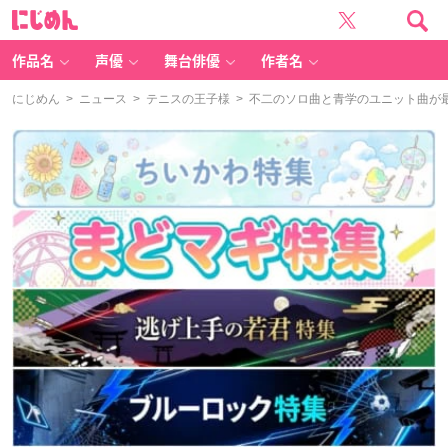
に
じ
め
ん
作品名
声優
舞台俳優
作者名
にじめん
>
ニュース
>
テニスの王子様
> 不二のソロ曲と青学のユニット曲が