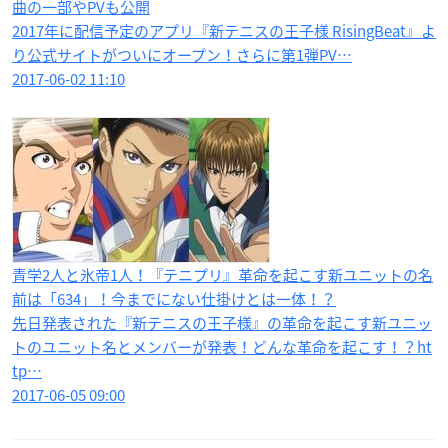
曲の一部やPVも公開
2017年に配信予定のアプリ『新テニスの王子様 RisingBeat』よ
り公式サイトがついにオープン！さらに第1弾PV…
2017-06-02 11:10
青学2人と氷帝1人！『テニプリ』革命を起こす新ユニットの名
前は「634」！今までにない仕掛けとは一体！？
先日発表された『新テニスの王子様』の革命を起こす新ユニッ
トのユニット名とメンバーが発表！どんな革命を起こす！？ht
tp…
2017-06-05 09:00