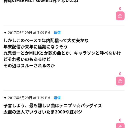
神尾のPERFECT GAMEは外せないよね
0
2017年6月29日 at 7:09 PM
返信
しかしこのペースで年内配信って大丈夫かな
年末配信か来年に延期になりそう
九鬼貴一とかMILKとか乾の曲とか、キャラソンと呼べないけ
どそれ扱いのもあるけど
その辺はスルーされるのか
0
2017年6月29日 at 7:29 PM
返信
予言しよう、最も難しい曲はテニプリ☆パラダイス
太鼓の達人でいうさいたま2000や紅ポジ
0