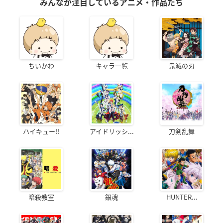
みんなが注目しているアニメ・作品たち
ちいかわ
キャラ一覧
鬼滅の刃
ハイキュー!!
アイドリッシ...
刀剣乱舞
暗殺教室
銀魂
HUNTER...