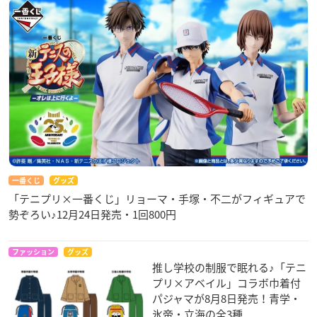
一番くじ
グッズ
「テニプリ×一番くじ」リョーマ・手塚・不二がフィギュアで
勢ぞろい♪12月24日発売・1回800円
ファッション
グッズ
推し学校の制服で眠れる♪「テニ
プリ×アベイル」コラボ巾着付
パジャマが8月8日発売！青学・
氷帝・立海の全3種