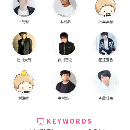
下野紘
木村昴
坂本真綾
浪川大輔
森川智之
花江夏樹
村瀬歩
中村悠一
斉藤壮馬
KEYWORDS