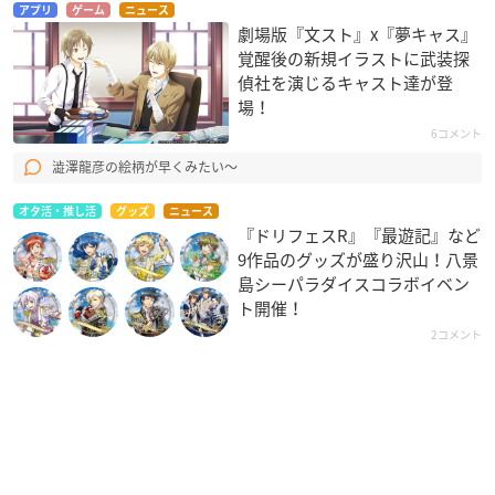
アプリ
ゲーム
ニュース
劇場版『文スト』x『夢キャス』
覚醒後の新規イラストに武装探
偵社を演じるキャスト達が登
場！
6コメント
澁澤龍彦の絵柄が早くみたい〜
オタ活・推し活
グッズ
ニュース
『ドリフェスR』『最遊記』など
9作品のグッズが盛り沢山！八景
島シーパラダイスコラボイベン
ト開催！
2コメント