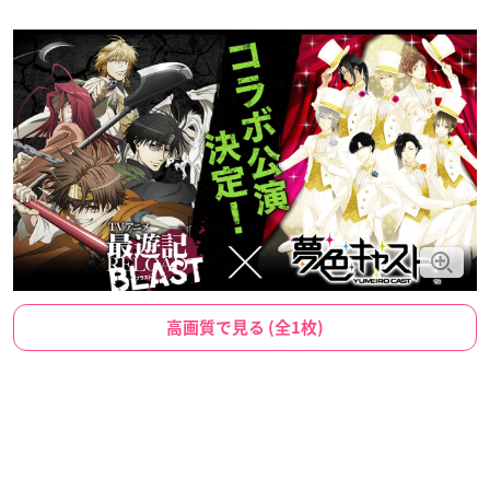
高画質で見る (全1枚)