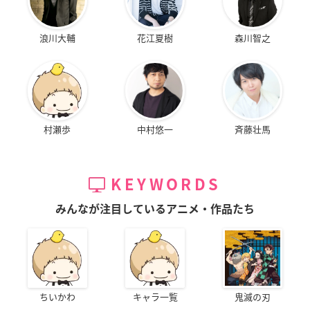
浪川大輔
花江夏樹
森川智之
村瀬歩
中村悠一
斉藤壮馬
KEYWORDS
みんなが注目しているアニメ・作品たち
ちいかわ
キャラ一覧
鬼滅の刃