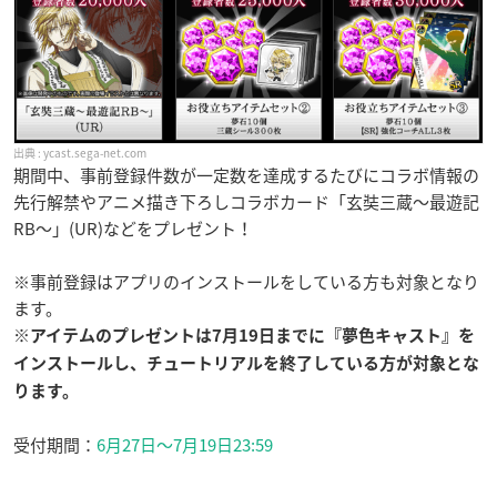
ycast.sega-net.com
期間中、事前登録件数が一定数を達成するたびにコラボ情報の
先行解禁やアニメ描き下ろしコラボカード「玄奘三蔵〜最遊記
RB〜」(UR)などをプレゼント！
※事前登録はアプリのインストールをしている方も対象となり
ます。
※アイテムのプレゼントは
7月19日までに『夢色キャスト』を
インストールし、チュートリアルを終了している方
が対象とな
ります。
受付期間：
6月27日〜7月19日23:59