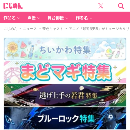
に
じ
め
ん
作品名
声優
舞台俳優
作者名
にじめん
>
ニュース
>
夢色キャスト
> アニメ『最遊記RB』がミュージカル