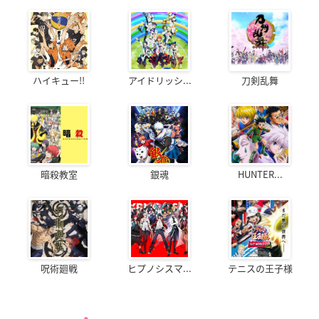
ハイキュー!!
アイドリッシ...
刀剣乱舞
暗殺教室
銀魂
HUNTER...
呪術廻戦
ヒプノシスマ...
テニスの王子様