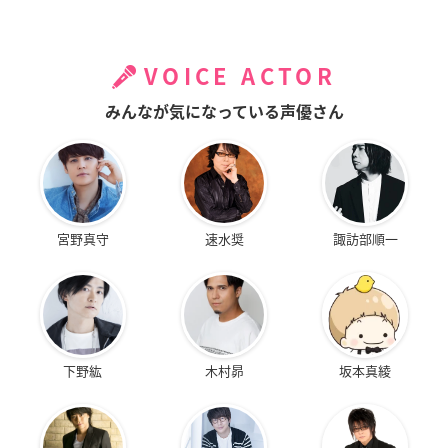
VOICE ACTOR
みんなが気になっている声優さん
宮野真守
速水奨
諏訪部順一
下野紘
木村昴
坂本真綾