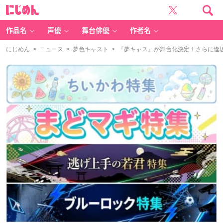
に
じ
め
ん
作品名
声優
舞台俳優
作者名
にじめん
>
ニュース
>
夢色キャスト
> 『夢キャス』が舞台化決定！さらに逢坂良