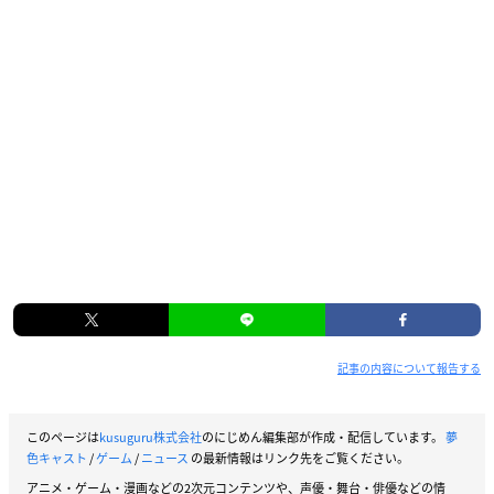
記事の内容について報告する
このページは
kusuguru株式会社
のにじめん編集部が作成・配信しています。
夢
色キャスト
/
ゲーム
/
ニュース
の最新情報はリンク先をご覧ください。
アニメ・ゲーム・漫画などの2次元コンテンツや、声優・舞台・俳優などの情