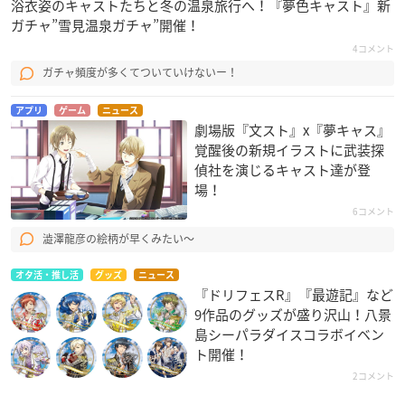
浴衣姿のキャストたちと冬の温泉旅行へ！『夢色キャスト』新
ガチャ”雪見温泉ガチャ”開催！
4コメント
ガチャ頻度が多くてついていけないー！
アプリ
ゲーム
ニュース
劇場版『文スト』x『夢キャス』
覚醒後の新規イラストに武装探
偵社を演じるキャスト達が登
場！
6コメント
澁澤龍彦の絵柄が早くみたい〜
オタ活・推し活
グッズ
ニュース
『ドリフェスR』『最遊記』など
9作品のグッズが盛り沢山！八景
島シーパラダイスコラボイベン
ト開催！
2コメント