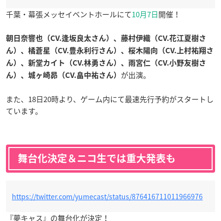
千葉・幕張メッセイベントホールにて
10月7日
開催！
朝日奈響也（CV.逢坂良太さん）、藤村伊織（CV.花江夏樹さ
ん）、橘蒼星（CV.豊永利行さん）、桜木陽向（CV.上村祐翔さ
ん）、新堂カイト（CV.林勇さん）、雨宮仁（CV.小野友樹さ
が出演。
ん）、城ヶ崎昴（CV.畠中祐さん）
また、18日20時より、ゲーム内にて最速先行予約がスタートし
ています。
舞台化決定＆ニコ生では重大発表も
https://twitter.com/yumecast/status/876416711011966976
『夢キャス』の舞台化が決定！