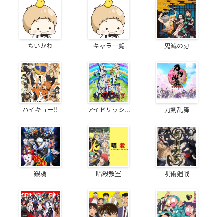
ちいかわ
キャラ一覧
鬼滅の刃
ハイキュー!!
アイドリッシ...
刀剣乱舞
銀魂
暗殺教室
呪術廻戦