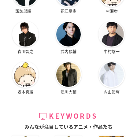
諏訪部順一
花江夏樹
村瀬歩
森川智之
武内駿輔
中村悠一
坂本真綾
浪川大輔
内山昂輝
KEYWORDS
みんなが注目しているアニメ・作品たち