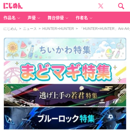
に
じ
め
ん
作品名
声優
舞台俳優
作者名
にじめん
>
ニュース
>
HUNTER×HUNTER
> 「HUNTER×HUNTER」A